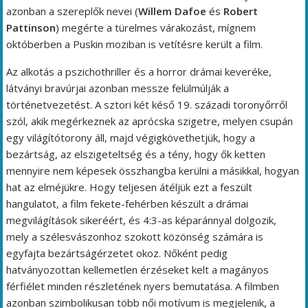
azonban a szereplők nevei (
Willem Dafoe
és
Robert
Pattinson
) megérte a türelmes várakozást, mígnem
októberben a Puskin moziban is vetítésre került a film.
Az alkotás a pszichothriller és a horror drámai keveréke,
látványi bravúrjai azonban messze felülmúlják a
történetvezetést. A sztori két késő 19. századi toronyőrről
szól, akik megérkeznek az aprócska szigetre, melyen csupán
egy világítótorony áll, majd végigkövethetjük, hogy a
bezártság, az elszigeteltség és a tény, hogy ők ketten
mennyire nem képesek összhangba kerülni a másikkal, hogyan
hat az elméjükre. Hogy teljesen átéljük ezt a feszült
hangulatot, a film fekete-fehérben készült a drámai
megvilágítások sikeréért, és 4:3-as képaránnyal dolgozik,
mely a szélesvászonhoz szokott közönség számára is
egyfajta bezártságérzetet okoz. Nőként pedig
hatványozottan kellemetlen érzéseket kelt a magányos
férfiélet minden részletének nyers bemutatása. A filmben
azonban szimbolikusan több női motívum is megjelenik, a