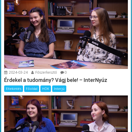
2024-03-24
Főszerkesztő
0
Érdekel a tudomány? Vágj bele! – InterNyúz
Eltekintés
Főoldal
HÖK
Interjú