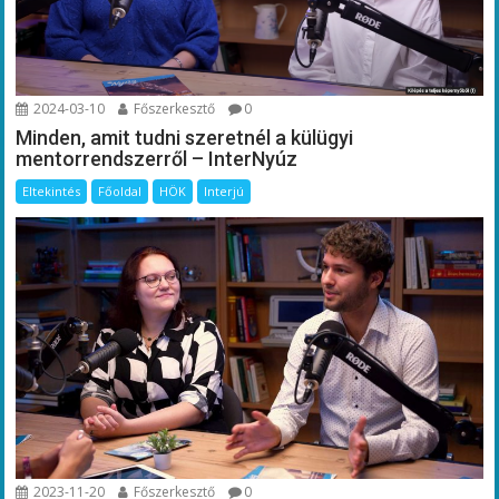
2024-03-10
Főszerkesztő
0
Minden, amit tudni szeretnél a külügyi
mentorrendszerről – InterNyúz
Eltekintés
Főoldal
HÖK
Interjú
2023-11-20
Főszerkesztő
0