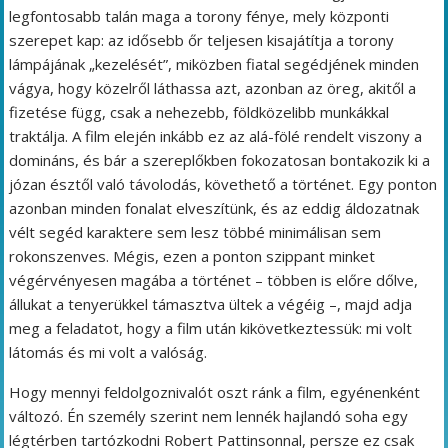
legfontosabb talán maga a torony fénye, mely központi
szerepet kap: az idősebb őr teljesen kisajátítja a torony
lámpájának „kezelését”, miközben fiatal segédjének minden
vágya, hogy közelről láthassa azt, azonban az öreg, akitől a
fizetése függ, csak a nehezebb, földközelibb munkákkal
traktálja. A film elején inkább ez az alá-fölé rendelt viszony a
domináns, és bár a szereplőkben fokozatosan bontakozik ki a
józan észtől való távolodás, követhető a történet. Egy ponton
azonban minden fonalat elveszítünk, és az eddig áldozatnak
vélt segéd karaktere sem lesz többé minimálisan sem
rokonszenves. Mégis, ezen a ponton szippant minket
végérvényesen magába a történet – többen is előre dőlve,
állukat a tenyerükkel támasztva ültek a végéig –, majd adja
meg a feladatot, hogy a film után kikövetkeztessük: mi volt
látomás és mi volt a valóság.
Hogy mennyi feldolgoznivalót oszt ránk a film, egyénenként
változó. Én személy szerint nem lennék hajlandó soha egy
légtérben tartózkodni Robert Pattinsonnal, persze ez csak