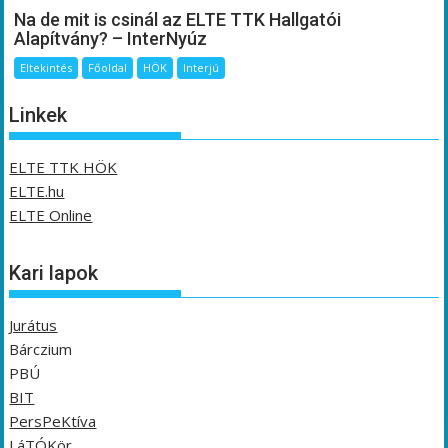
Na de mit is csinál az ELTE TTK Hallgatói
Alapítvány? – InterNyúz
Eltekintés
Főoldal
HÖK
Interjú
Linkek
ELTE TTK HÖK
ELTE.hu
ELTE Online
Kari lapok
Jurátus
Bárczium
PBÚ
BIT
PersPeKtíva
LáTÓKör