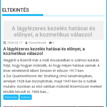
ELTEKINTÉS
A lágylézeres kezelés hatásai és
előnyei, a kozmetikus válaszol
2026-02-17
Főszerkesztő
0
A lágylézeres kezelés hatásai és előnyei, a
kozmetikus válaszol
Magáról a lézerről már a múlt évszázadban is számos kutatás
folyt, hogy hogyan működik, és hogy milyen hatásai vannak. A
lézer elméletéről Albert Einstein írt először 1917-ben
a Zur Quantentheorie der Strahlung című tanulmányában,
amelyet 1928-ban bizonyítottak, majd 1947-ben be is tudták
mutatni. Azonban az első valóban működő lézerműszer évekkel
később készült el, 1960-ban,...
Eltekintés
Kultúra