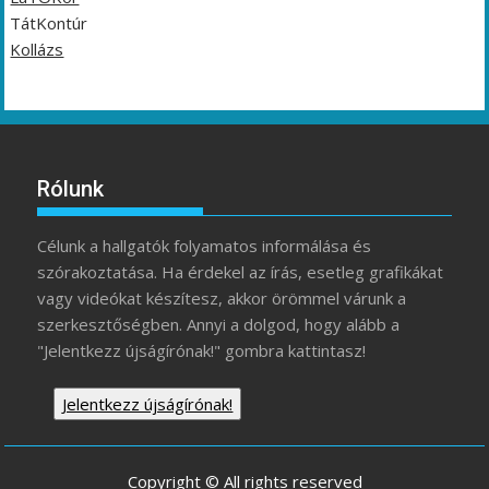
TátKontúr
Kollázs
Rólunk
Célunk a hallgatók folyamatos informálása és
szórakoztatása. Ha érdekel az írás, esetleg grafikákat
vagy videókat készítesz, akkor örömmel várunk a
szerkesztőségben. Annyi a dolgod, hogy alább a
"Jelentkezz újságírónak!" gombra kattintasz!
Jelentkezz újságírónak!
Copyright © All rights reserved