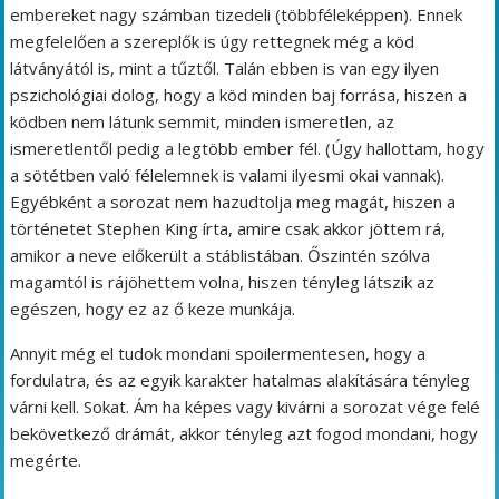
embereket nagy számban tizedeli (többféleképpen). Ennek
megfelelően a szereplők is úgy rettegnek még a köd
látványától is, mint a tűztől. Talán ebben is van egy ilyen
pszichológiai dolog, hogy a köd minden baj forrása, hiszen a
ködben nem látunk semmit, minden ismeretlen, az
ismeretlentől pedig a legtöbb ember fél. (Úgy hallottam, hogy
a sötétben való félelemnek is valami ilyesmi okai vannak).
Egyébként a sorozat nem hazudtolja meg magát, hiszen a
történetet Stephen King írta, amire csak akkor jöttem rá,
amikor a neve előkerült a stáblistában. Őszintén szólva
magamtól is rájöhettem volna, hiszen tényleg látszik az
egészen, hogy ez az ő keze munkája.
Annyit még el tudok mondani spoilermentesen, hogy a
fordulatra, és az egyik karakter hatalmas alakítására tényleg
várni kell. Sokat. Ám ha képes vagy kivárni a sorozat vége felé
bekövetkező drámát, akkor tényleg azt fogod mondani, hogy
megérte.