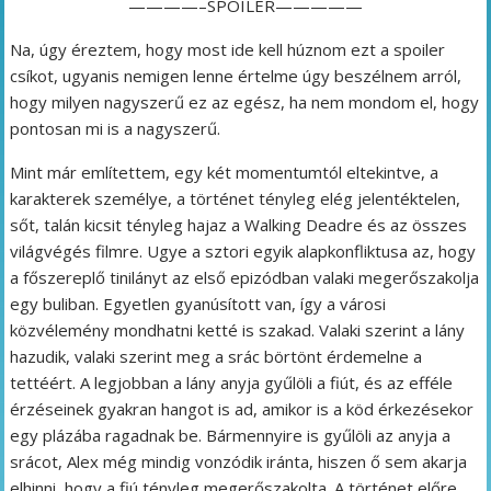
————–SPOILER—————
Na, úgy éreztem, hogy most ide kell húznom ezt a spoiler
csíkot, ugyanis nemigen lenne értelme úgy beszélnem arról,
hogy milyen nagyszerű ez az egész, ha nem mondom el, hogy
pontosan mi is a nagyszerű.
Mint már említettem, egy két momentumtól eltekintve, a
karakterek személye, a történet tényleg elég jelentéktelen,
sőt, talán kicsit tényleg hajaz a Walking Deadre és az összes
világvégés filmre. Ugye a sztori egyik alapkonfliktusa az, hogy
a főszereplő tinilányt az első epizódban valaki megerőszakolja
egy buliban. Egyetlen gyanúsított van, így a városi
közvélemény mondhatni ketté is szakad. Valaki szerint a lány
hazudik, valaki szerint meg a srác börtönt érdemelne a
tettéért. A legjobban a lány anyja gyűlöli a fiút, és az efféle
érzéseinek gyakran hangot is ad, amikor is a köd érkezésekor
egy plázába ragadnak be. Bármennyire is gyűlöli az anyja a
srácot, Alex még mindig vonzódik iránta, hiszen ő sem akarja
elhinni, hogy a fiú tényleg megerőszakolta. A történet előre