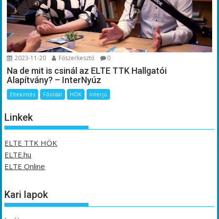
2023-11-20
Főszerkesztő
0
Na de mit is csinál az ELTE TTK Hallgatói
Alapítvány? – InterNyúz
Eltekintés
Főoldal
HÖK
Interjú
Linkek
ELTE TTK HÖK
ELTE.hu
ELTE Online
Kari lapok