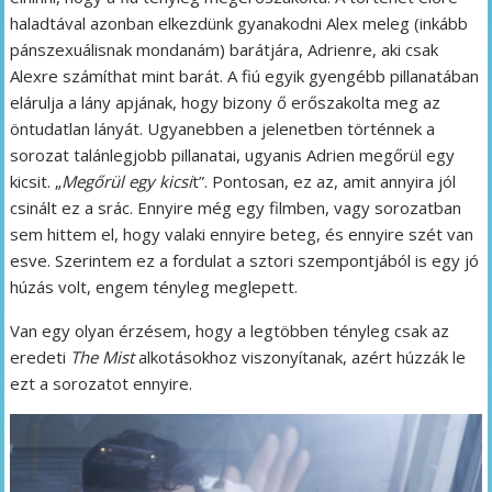
haladtával azonban elkezdünk gyanakodni Alex meleg (inkább
pánszexuálisnak mondanám) barátjára, Adrienre, aki csak
Alexre számíthat mint barát. A fiú egyik gyengébb pillanatában
elárulja a lány apjának, hogy bizony ő erőszakolta meg az
öntudatlan lányát. Ugyanebben a jelenetben történnek a
sorozat talánlegjobb pillanatai, ugyanis Adrien megőrül egy
kicsit. „
Megőrül egy kicsi
t”. Pontosan, ez az, amit annyira jól
csinált ez a srác. Ennyire még egy filmben, vagy sorozatban
sem hittem el, hogy valaki ennyire beteg, és ennyire szét van
esve. Szerintem ez a fordulat a sztori szempontjából is egy jó
húzás volt, engem tényleg meglepett.
Van egy olyan érzésem, hogy a legtöbben tényleg csak az
eredeti
The Mist
alkotásokhoz viszonyítanak, azért húzzák le
ezt a sorozatot ennyire.