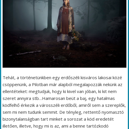
Tehát, a történetünkben egy erdőszéli kisváros lakosai közé
csöppenünk, a Pilotban már alapból megalapozzák nekünk az
ellentéteket: megtudjuk, hogy ki kivel van jóban, ki kit nem
szeret annyira stb…Hamarosan beüt a baj, egy hatalmas
ködfelhő érkezik a városszéli erdőből, amiről sem a szereplők,
sem mi nem tudunk semmit. De tényleg, rettentő nyomasztó
bizonytalanságban tart minket a sorozat a köd eredetét
illetően, illetve, hogy mi is az, ami a benne tartózkodó