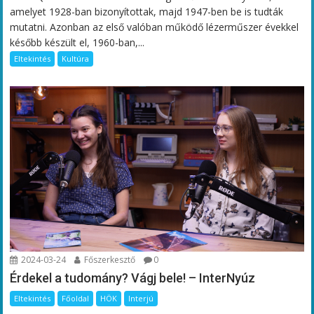
amelyet 1928-ban bizonyítottak, majd 1947-ben be is tudták
mutatni. Azonban az első valóban működő lézerműszer évekkel
később készült el, 1960-ban,...
Eltekintés
Kultúra
2024-03-24
Főszerkesztő
0
Érdekel a tudomány? Vágj bele! – InterNyúz
Eltekintés
Főoldal
HÖK
Interjú