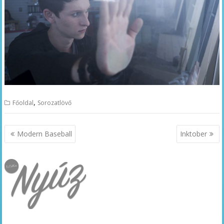
,
Főoldal
Sorozatlövő
Bejegyzés
Modern Baseball
Inktober
navigáció