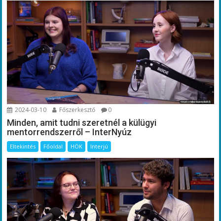
2024-03-10
Főszerkesztő
0
Minden, amit tudni szeretnél a külügyi
mentorrendszerről – InterNyúz
Eltekintés
Főoldal
HÖK
Interjú