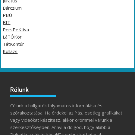
Jurátus
Bárczium
PBÚ
BIT
PersPeKtíva
LáTÓKör
TátKontúr
Kollázs
Rólunk
Célunk a hallgatók folyamatos informálása és
szórakoztatása. Ha érdekel az írás, esetleg grafikákat
vagy videókat készítesz, akkor örömmel várunk a
szerkesztőségben. Annyi a dolgod, hogy alább a
"Jelentkezz újságírónak!" gombra kattintasz!