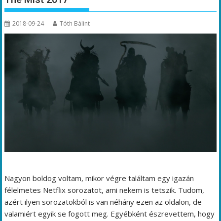
2018-09-24
Tóth Bálint
Nagyon boldog voltam, mikor végre találtam egy igazán
félelmetes Netflix sorozatot, ami nekem is tetszik. Tudom,
azért ilyen sorozatokból is van néhány ezen az oldalon, de
valamiért egyik se fogott meg. Egyébként észrevettem, hogy