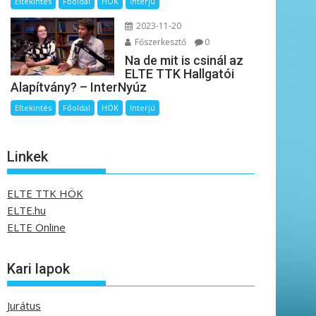
Eltekintés
Főoldal
HÖK
Interjú
2023-11-20
Főszerkesztő
0
Na de mit is csinál az
ELTE TTK Hallgatói
Alapítvány? – InterNyúz
Eltekintés
Főoldal
HÖK
Interjú
Linkek
ELTE TTK HÖK
ELTE.hu
ELTE Online
Kari lapok
Jurátus