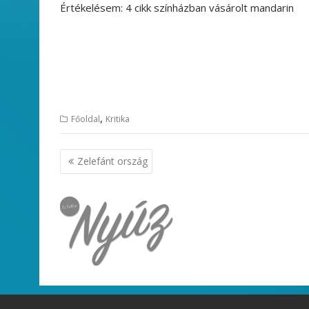
Értékelésem: 4 cikk színházban vásárolt mandarin
,
Főoldal
Kritika
Bejegyzés
Zelefánt ország
navigáció