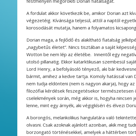
festményen megörökíti Dorian fiatalságát.
A fordulat akkor következik be, amikor Dorian azt kí
végezetéig. Kívánsága teljesül, attól a naptól egy
korosodását mutatja, hanem a folyamatos kicsapongó
Dorian maga, a fejlődő és alakítható fiatalság jelké
„nagybetűs életet”. Nincs tisztában a saját képessé
Wotton be nem lép az életébe. Innentől egy negatív
utolsó pillanatig. Ekkor katarktikusan szembesül sajá
Lord Henry, a befolyásoló tényező, aki bár kedvesne
bármit, amihez a kedve tartja. Komoly hatással van D
nem tudja eldönteni (nem is nagyon akarja), hogy az 
filozófiai kérdések feszegetésekor természetesen ő
cselekmények során, még akkor is, hogyha nincsen j
lenne, mint egy árnyék, aki végigkíséri és élvezi Dori
A borongós, melankolikus hangulatára való tekintette
olvasni. Csak azoknak ajánlott azonban, akik meg tudn
borzongató történésekkel, amelyek a háttérben tör