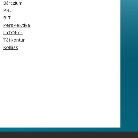
Bárczium
PBÚ
BIT
PersPeKtíva
LáTÓKör
TátKontúr
Kollázs