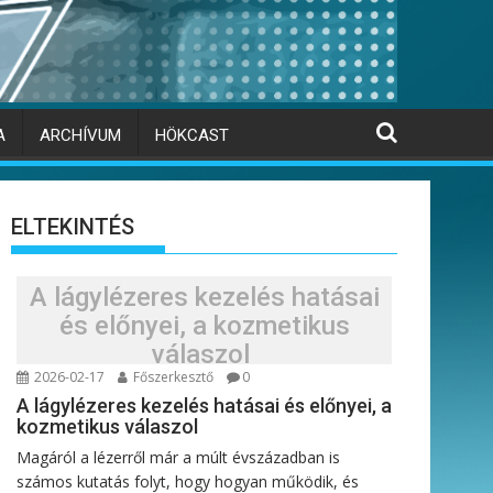
A
ARCHÍVUM
HÖKCAST
ELTEKINTÉS
A lágylézeres kezelés hatásai
és előnyei, a kozmetikus
válaszol
2026-02-17
Főszerkesztő
0
A lágylézeres kezelés hatásai és előnyei, a
kozmetikus válaszol
Magáról a lézerről már a múlt évszázadban is
számos kutatás folyt, hogy hogyan működik, és