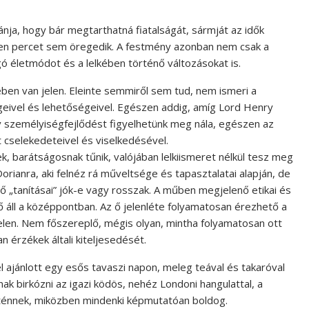
vánja, hogy bár megtarthatná fiatalságát, sármját az idők
etlen percet sem öregedik. A festmény azonban nem csak a
 életmódot és a lelkében történő változásokat is.
pében van jelen. Eleinte semmiről sem tud, nem ismeri a
geivel és lehetőségeivel. Egészen addig, amíg Lord Henry
 személyiségfejlődést figyelhetünk meg nála, egészen az
t cselekedeteivel és viselkedésével.
k, barátságosnak tűnik, valójában lelkiismeret nélkül tesz meg
orianra, aki felnéz rá műveltsége és tapasztalatai alapján, de
ő „tanításai” jók-e vagy rosszak. A műben megjelenő etikai és
 áll a középpontban. Az ő jelenléte folyamatosan érezhető a
elen. Nem főszereplő, mégis olyan, mintha folyamatosan ott
an érzékek általi kiteljesedését.
l ajánlott egy esős tavaszi napon, meleg teával és takaróval
ak birkózni az igazi ködös, nehéz Londoni hangulattal, a
ténnek, miközben mindenki képmutatóan boldog.