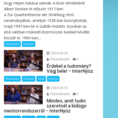
hogy milyen hatásai vannak. A lézer elméletéről
Albert Einstein írt először 1917-ben
a Zur Quantentheorie der Strahlung című
tanulmányában, amelyet 1928-ban bizonyítottak,
majd 1947-ben be is tudták mutatni. Azonban az
első valóban működő lézerműszer évekkel később
készült el, 1960-ban,...
Eltekintés
Kultúra
2024-03-24
Főszerkesztő
0
Érdekel a tudomány?
Vágj bele! – InterNyúz
Eltekintés
Főoldal
HÖK
Interjú
2024-03-10
Főszerkesztő
0
Minden, amit tudni
szeretnél a külügyi
mentorrendszerről – InterNyúz