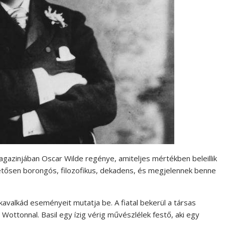
magazinjában Oscar Wilde regénye, amiteljes mértékben beleillik
tősen borongós, filozofikus, dekadens, és megjelennek benne
kavalkád eseményeit mutatja be. A fiatal bekerül a társas
 Wottonnal. Basil egy ízig vérig művészlélek festő, aki egy