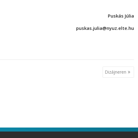
Puskás Júlia
puskas.julia@nyuz.elte.hu
Dizájneren