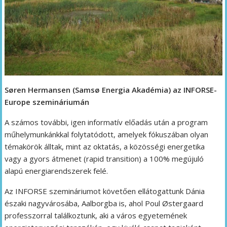
Søren Hermansen (Samsø Energia Akadémia) az INFORSE-
Europe szemináriumán
A számos további, igen informatív előadás után a program
műhelymunkánkkal folytatódott, amelyek fókuszában olyan
témakörök álltak, mint az oktatás, a közösségi energetika
vagy a gyors átmenet (rapid transition) a 100% megújuló
alapú energiarendszerek felé.
Az INFORSE szemináriumot követően ellátogattunk Dánia
északi nagyvárosába, Aalborgba is, ahol Poul Østergaard
professzorral találkoztunk, aki a város egyetemének