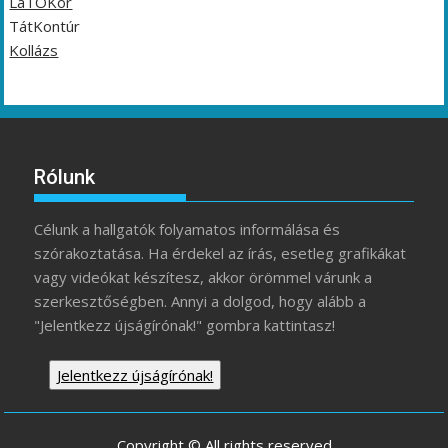
LáTÓKör
TátKontúr
Kollázs
Rólunk
Célunk a hallgatók folyamatos informálása és
szórakoztatása. Ha érdekel az írás, esetleg grafikákat
vagy videókat készítesz, akkor örömmel várunk a
szerkesztőségben. Annyi a dolgod, hogy alább a
"Jelentkezz újságírónak!" gombra kattintasz!
Jelentkezz újságírónak!
Copyright © All rights reserved