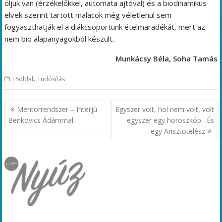
óljuk van (érzékelőkkel, automata ajtóval) és a biodinamikus
elvek szerint tartott malacok még véletlenül sem
fogyaszthatják el a diákcsoportunk ételmaradékát, mert az
nem bio alapanyagokból készült.
Munkácsy Béla, Soha Tamás
,
Főoldal
Tudósítás
Bejegyzés
Mentorrendszer – Interjú
Egyszer volt, hol nem volt, volt
navigáció
Benkovics Ádámmal
egyszer egy horoszkóp…És
egy Arisztotelész