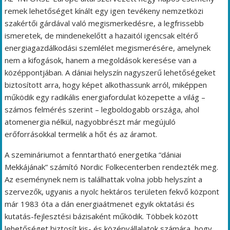
remek lehetőséget kínált egy igen tevékeny nemzetközi
szakértői gárdával való megismerkedésre, a legfrissebb
ismeretek, de mindenekelőtt a hazaitól igencsak eltérő
energiagazdálkodási szemlélet megismerésére, amelynek
nem a kifogások, hanem a megoldások keresése van a
középpontjában. A dániai helyszín nagyszerű lehetőségeket
biztosított arra, hogy képet alkothassunk arról, miképpen
működik egy radikális energiafordulat közepette a világ –
számos felmérés szerint – legboldogabb országa, ahol
atomenergia nélkül, nagyobbrészt már megújuló
erőforrásokkal termelik a hőt és az áramot.
A szemináriumot a fenntartható energetika “dániai
Mekkájának” számító Nordic Folkecenterben rendezték meg.
Az eseménynek nem is találhattak volna jobb helyszínt a
szervezők, ugyanis a nyolc hektáros területen fekvő központ
már 1983 óta a dán energiaátmenet egyik oktatási és
kutatás-fejlesztési bázisaként működik. Többek között
lehetőséget biztosít kis- és középvállalatok számára, hogy