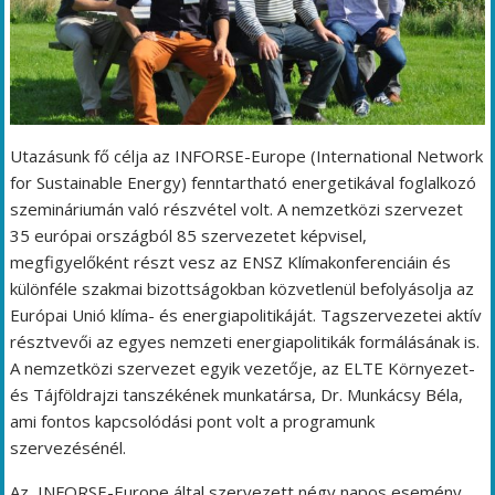
Utazásunk fő célja az INFORSE-Europe (International Network
for Sustainable Energy) fenntartható energetikával foglalkozó
szemináriumán való részvétel volt. A nemzetközi szervezet
35 európai országból 85 szervezetet képvisel,
megfigyelőként részt vesz az ENSZ Klímakonferenciáin és
különféle szakmai bizottságokban közvetlenül befolyásolja az
Európai Unió klíma- és energiapolitikáját. Tagszervezetei aktív
résztvevői az egyes nemzeti energiapolitikák formálásának is.
A nemzetközi szervezet egyik vezetője, az ELTE Környezet-
és Tájföldrajzi tanszékének munkatársa, Dr. Munkácsy Béla,
ami fontos kapcsolódási pont volt a programunk
szervezésénél.
Az INFORSE-Europe által szervezett négy napos esemény