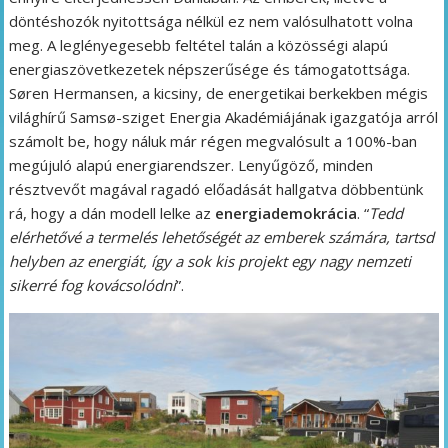
döntéshozók nyitottsága nélkül ez nem valósulhatott volna
meg. A leglényegesebb feltétel talán a közösségi alapú
energiaszövetkezetek népszerűsége és támogatottsága.
Søren Hermansen, a kicsiny, de energetikai berkekben mégis
világhírű Samsø-sziget Energia Akadémiájának igazgatója arról
számolt be, hogy náluk már régen megvalósult a 100%-ban
megújuló alapú energiarendszer. Lenyűgöző, minden
résztvevőt magával ragadó előadását hallgatva döbbentünk
rá, hogy a dán modell lelke az
energiademokrácia
. “
Tedd
elérhetővé a termelés lehetőségét az emberek számára, tartsd
helyben az energiát, így a sok kis projekt egy nagy nemzeti
sikerré fog kovácsolódni
”.