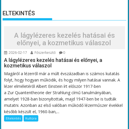
ELTEKINTÉS
A lágylézeres kezelés hatásai és
előnyei, a kozmetikus válaszol
2026-02-17
Főszerkesztő
0
A lágylézeres kezelés hatásai és előnyei, a
kozmetikus válaszol
Magáról a lézerről már a múlt évszázadban is számos kutatás
folyt, hogy hogyan működik, és hogy milyen hatásai vannak. A
lézer elméletéről Albert Einstein írt először 1917-ben
a Zur Quantentheorie der Strahlung című tanulmányában,
amelyet 1928-ban bizonyítottak, majd 1947-ben be is tudták
mutatni. Azonban az első valóban működő lézerműszer évekkel
később készült el, 1960-ban,...
Eltekintés
Kultúra