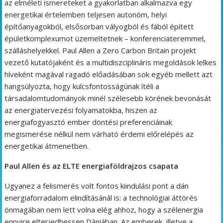
az elméleti ismereteket a gyakorlatban alkalmazva egy
energetikai értelemben teljesen autonóm, helyi
építőanyagokból, elsősorban vályogból és fából épített
épületkomplexumot üzemeltetnek – konferenciateremmel,
szálláshelyekkel. Paul Allen a Zero Carbon Britain projekt
vezető kutatójaként és a multidiszciplináris megoldások lelkes
híveként magával ragadó előadásában sok egyéb mellett azt
hangsúlyozta, hogy kulcsfontosságúnak ítéli a
társadalomtudományok minél szélesebb körének bevonását
az energiatervezési folyamatokba, hiszen az
energiafogyasztó ember döntési preferenciáinak
megismerése nélkül nem várható érdemi előrelépés az
energetikai átmenetben.
Paul Allen és az ELTE energiaföldrajzos csapata
Ugyanez a felismerés volt fontos kiindulási pont a dán
energiaforradalom elindításánál is: a technológiai áttörés
önmagában nem lett volna elég ahhoz, hogy a szélenergia
ennyire elterjedhessen Dániában. Az emberek, illetve a