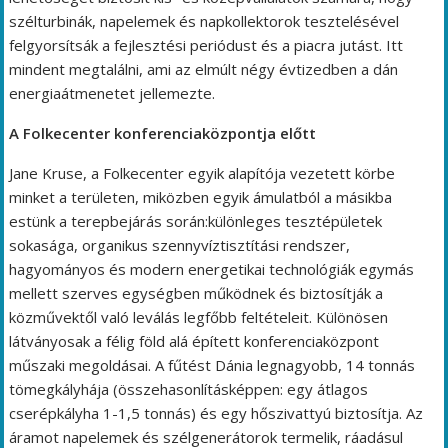
szélturbinák, napelemek és napkollektorok tesztelésével
felgyorsítsák a fejlesztési periódust és a piacra jutást. Itt
mindent megtalálni, ami az elmúlt négy évtizedben a dán
energiaátmenetet jellemezte.
A Folkecenter konferenciaközpontja előtt
Jane Kruse, a Folkecenter egyik alapítója vezetett körbe
minket a területen, miközben egyik ámulatból a másikba
estünk a terepbejárás során:különleges tesztépületek
sokasága, organikus szennyvíztisztítási rendszer,
hagyományos és modern energetikai technológiák egymás
mellett szerves egységben működnek és biztosítják a
közművektől való leválás legfőbb feltételeit. Különösen
látványosak a félig föld alá épített konferenciaközpont
műszaki megoldásai. A fűtést Dánia legnagyobb, 14 tonnás
tömegkályhája (összehasonlításképpen: egy átlagos
cserépkályha 1-1,5 tonnás) és egy hőszivattyú biztosítja. Az
áramot napelemek és szélgenerátorok termelik, ráadásul