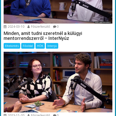
2024-03-10
Főszerkesztő
0
Minden, amit tudni szeretnél a külügyi
mentorrendszerről – InterNyúz
Eltekintés
Főoldal
HÖK
Interjú
2023-11-20
Főszerkesztő
0