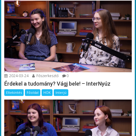
2024-03-24
Főszerkesztő
0
Érdekel a tudomány? Vágj bele! – InterNyúz
Eltekintés
Főoldal
HÖK
Interjú