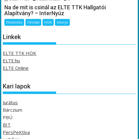
Na de mit is csinál az ELTE TTK Hallgatói
Alapítvány? – InterNyúz
Eltekintés
Főoldal
HÖK
Interjú
Linkek
ELTE TTK HÖK
ELTE.hu
ELTE Online
Kari lapok
Jurátus
Bárczium
PBÚ
BIT
PersPeKtíva