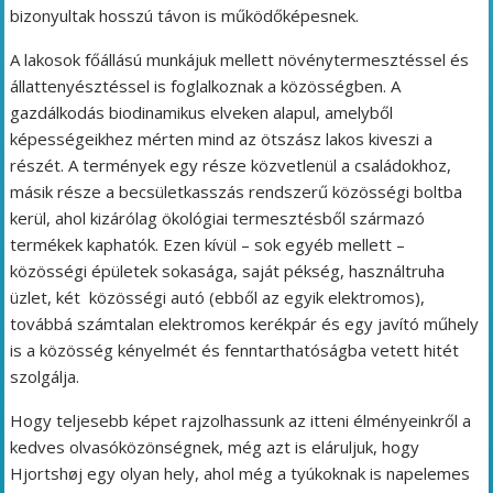
bizonyultak hosszú távon is működőképesnek.
A lakosok főállású munkájuk mellett növénytermesztéssel és
állattenyésztéssel is foglalkoznak a közösségben. A
gazdálkodás biodinamikus elveken alapul, amelyből
képességeikhez mérten mind az ötszász lakos kiveszi a
részét. A termények egy része közvetlenül a családokhoz,
másik része a becsületkasszás rendszerű közösségi boltba
kerül, ahol kizárólag ökológiai termesztésből származó
termékek kaphatók. Ezen kívül – sok egyéb mellett –
közösségi épületek sokasága, saját pékség, használtruha
üzlet, két közösségi autó (ebből az egyik elektromos),
továbbá számtalan elektromos kerékpár és egy javító műhely
is a közösség kényelmét és fenntarthatóságba vetett hitét
szolgálja.
Hogy teljesebb képet rajzolhassunk az itteni élményeinkről a
kedves olvasóközönségnek, még azt is eláruljuk, hogy
Hjortshøj egy olyan hely, ahol még a tyúkoknak is napelemes