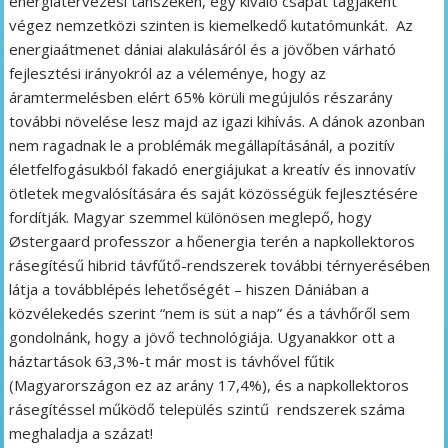
energiatervezési tanszékén, egy kiváló csapat tagjaként
végez nemzetközi szinten is kiemelkedő kutatómunkát. Az
energiaátmenet dániai alakulásáról és a jövőben várható
fejlesztési irányokról az a véleménye, hogy az
áramtermelésben elért 65% körüli megújulós részarány
további növelése lesz majd az igazi kihívás. A dánok azonban
nem ragadnak le a problémák megállapításánál, a pozitív
életfelfogásukból fakadó energiájukat a kreatív és innovatív
ötletek megvalósítására és saját közösségük fejlesztésére
fordítják. Magyar szemmel különösen meglepő, hogy
Østergaard professzor a hőenergia terén a napkollektoros
rásegítésű hibrid távfűtő-rendszerek további térnyerésében
látja a továbblépés lehetőségét – hiszen Dániában a
közvélekedés szerint “nem is süt a nap” és a távhőről sem
gondolnánk, hogy a jövő technológiája. Ugyanakkor ott a
háztartások 63,3%-t már most is távhővel fűtik
(Magyarországon ez az arány 17,4%), és a napkollektoros
rásegítéssel működő település szintű rendszerek száma
meghaladja a százat!