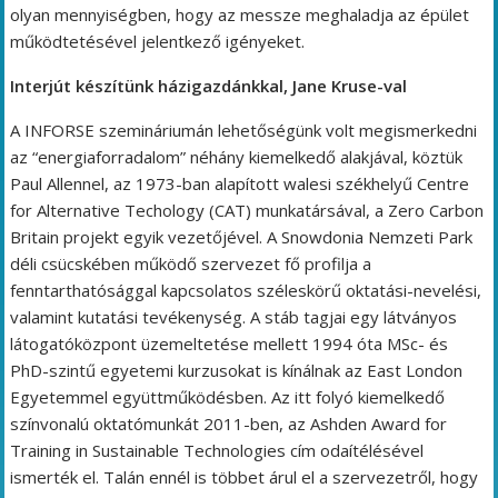
olyan mennyiségben, hogy az messze meghaladja az épület
működtetésével jelentkező igényeket.
Interjút készítünk házigazdánkkal, Jane Kruse-val
A INFORSE szemináriumán lehetőségünk volt megismerkedni
az “energiaforradalom” néhány kiemelkedő alakjával, köztük
Paul Allennel, az 1973-ban alapított walesi székhelyű Centre
for Alternative Techology (CAT) munkatársával, a Zero Carbon
Britain projekt egyik vezetőjével. A Snowdonia Nemzeti Park
déli csücskében működő szervezet fő profilja a
fenntarthatósággal kapcsolatos széleskörű oktatási-nevelési,
valamint kutatási tevékenység. A stáb tagjai egy látványos
látogatóközpont üzemeltetése mellett 1994 óta MSc- és
PhD-szintű egyetemi kurzusokat is kínálnak az East London
Egyetemmel együttműködésben. Az itt folyó kiemelkedő
színvonalú oktatómunkát 2011-ben, az Ashden Award for
Training in Sustainable Technologies cím odaítélésével
ismerték el. Talán ennél is többet árul el a szervezetről, hogy