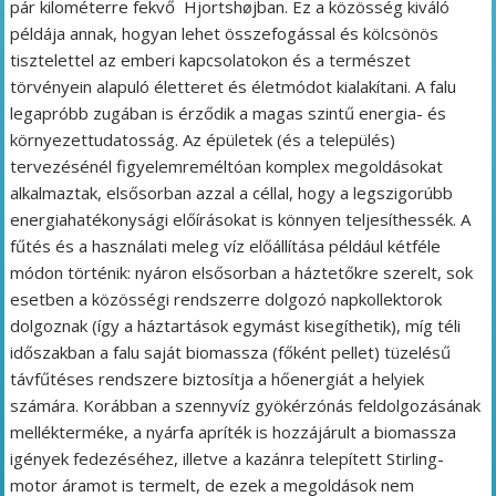
pár kilométerre fekvő Hjortshøjban. Ez a közösség kiváló
példája annak, hogyan lehet összefogással és kölcsönös
tisztelettel az emberi kapcsolatokon és a természet
törvényein alapuló életteret és életmódot kialakítani. A falu
legapróbb zugában is érződik a magas szintű energia- és
környezettudatosság. Az épületek (és a település)
tervezésénél figyelemreméltóan komplex megoldásokat
alkalmaztak, elsősorban azzal a céllal, hogy a legszigorúbb
energiahatékonysági előírásokat is könnyen teljesíthessék. A
fűtés és a használati meleg víz előállítása például kétféle
módon történik: nyáron elsősorban a háztetőkre szerelt, sok
esetben a közösségi rendszerre dolgozó napkollektorok
dolgoznak (így a háztartások egymást kisegíthetik), míg téli
időszakban a falu saját biomassza (főként pellet) tüzelésű
távfűtéses rendszere biztosítja a hőenergiát a helyiek
számára. Korábban a szennyvíz gyökérzónás feldolgozásának
mellékterméke, a nyárfa apríték is hozzájárult a biomassza
igények fedezéséhez, illetve a kazánra telepített Stirling-
motor áramot is termelt, de ezek a megoldások nem