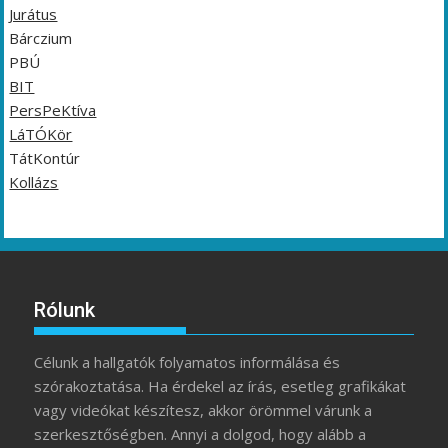
Jurátus
Bárczium
PBÚ
BIT
PersPeKtíva
LáTÓKör
TátKontúr
Kollázs
Rólunk
Célunk a hallgatók folyamatos informálása és
szórakoztatása. Ha érdekel az írás, esetleg grafikákat
vagy videókat készítesz, akkor örömmel várunk a
szerkesztőségben. Annyi a dolgod, hogy alább a