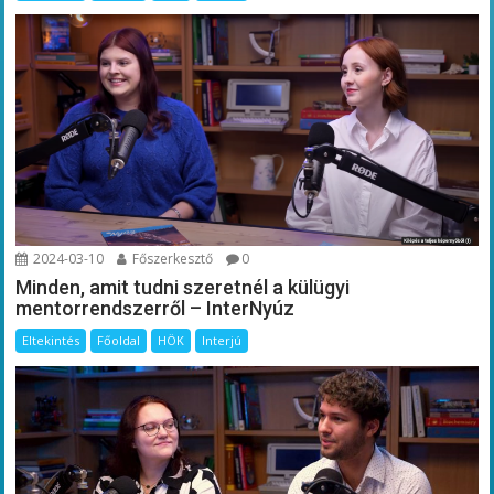
2024-03-10
Főszerkesztő
0
Minden, amit tudni szeretnél a külügyi
mentorrendszerről – InterNyúz
Eltekintés
Főoldal
HÖK
Interjú