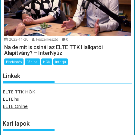
2023-11-20
Főszerkesztő
0
Na de mit is csinál az ELTE TTK Hallgatói
Alapítvány? – InterNyúz
Eltekintés
Főoldal
HÖK
Interjú
Linkek
ELTE TTK HÖK
ELTE.hu
ELTE Online
Kari lapok