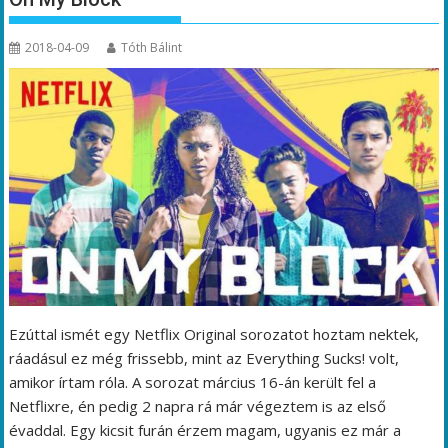
2018-04-09
Tóth Bálint
Ezúttal ismét egy Netflix Original sorozatot hoztam nektek,
ráadásul ez még frissebb, mint az Everything Sucks! volt,
amikor írtam róla. A sorozat március 16-án került fel a
Netflixre, én pedig 2 napra rá már végeztem is az első
évaddal. Egy kicsit furán érzem magam, ugyanis ez már a