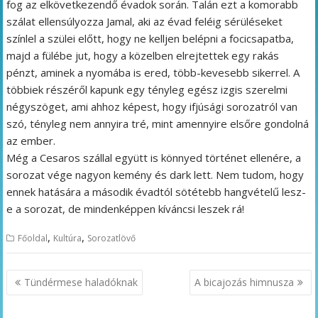
fog az elkövetkezendő évadok során. Talán ezt a komorabb
szálat ellensúlyozza Jamal, aki az évad feléig sérüléseket
színlel a szülei előtt, hogy ne kelljen belépni a focicsapatba,
majd a fülébe jut, hogy a közelben elrejtettek egy rakás
pénzt, aminek a nyomába is ered, több-kevesebb sikerrel. A
többiek részéről kapunk egy tényleg egész izgis szerelmi
négyszöget, ami ahhoz képest, hogy ifjúsági sorozatról van
szó, tényleg nem annyira tré, mint amennyire elsőre gondolná
az ember.
Még a Cesaros szállal együtt is könnyed történet ellenére, a
sorozat vége nagyon kemény és dark lett. Nem tudom, hogy
ennek hatására a második évadtól sötétebb hangvételű lesz-
e a sorozat, de mindenképpen kíváncsi leszek rá!
,
,
Főoldal
Kultúra
Sorozatlövő
Bejegyzés
Tündérmese haladóknak
A bicajozás himnusza
navigáció