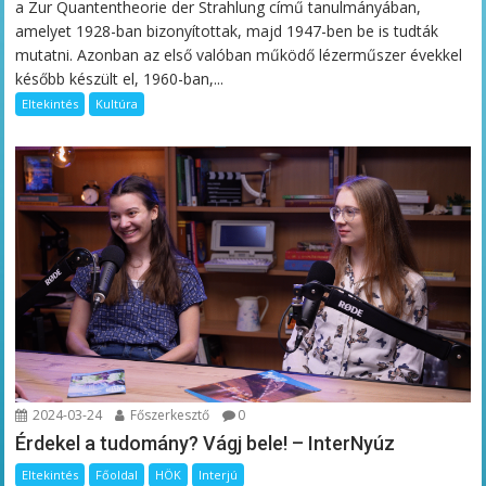
a Zur Quantentheorie der Strahlung című tanulmányában,
amelyet 1928-ban bizonyítottak, majd 1947-ben be is tudták
mutatni. Azonban az első valóban működő lézerműszer évekkel
később készült el, 1960-ban,...
Eltekintés
Kultúra
2024-03-24
Főszerkesztő
0
Érdekel a tudomány? Vágj bele! – InterNyúz
Eltekintés
Főoldal
HÖK
Interjú