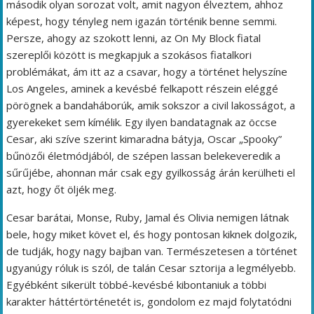
második olyan sorozat volt, amit nagyon élveztem, ahhoz
képest, hogy tényleg nem igazán történik benne semmi.
Persze, ahogy az szokott lenni, az On My Block fiatal
szereplői között is megkapjuk a szokásos fiatalkori
problémákat, ám itt az a csavar, hogy a történet helyszíne
Los Angeles, aminek a kevésbé felkapott részein eléggé
pörögnek a bandaháborúk, amik sokszor a civil lakosságot, a
gyerekeket sem kímélik. Egy ilyen bandatagnak az öccse
Cesar, aki szíve szerint kimaradna bátyja, Oscar „Spooky”
bűnözői életmódjából, de szépen lassan belekeveredik a
sűrűjébe, ahonnan már csak egy gyilkosság árán kerülheti el
azt, hogy őt öljék meg.
Cesar barátai, Monse, Ruby, Jamal és Olivia nemigen látnak
bele, hogy miket követ el, és hogy pontosan kiknek dolgozik,
de tudják, hogy nagy bajban van. Természetesen a történet
ugyanúgy róluk is szól, de talán Cesar sztorija a legmélyebb.
Egyébként sikerült többé-kevésbé kibontaniuk a többi
karakter háttértörténetét is, gondolom ez majd folytatódni