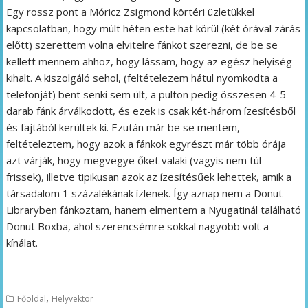
Egy rossz pont a Móricz Zsigmond körtéri üzletükkel
kapcsolatban, hogy múlt héten este hat körül (két órával zárás
előtt) szerettem volna elvitelre fánkot szerezni, de be se
kellett mennem ahhoz, hogy lássam, hogy az egész helyiség
kihalt. A kiszolgáló sehol, (feltételezem hátul nyomkodta a
telefonját) bent senki sem ült, a pulton pedig összesen 4-5
darab fánk árválkodott, és ezek is csak két-három ízesítésből
és fajtából kerültek ki. Ezután már be se mentem,
feltételeztem, hogy azok a fánkok egyrészt már több órája
azt várják, hogy megvegye őket valaki (vagyis nem túl
frissek), illetve tipikusan azok az ízesítésűek lehettek, amik a
társadalom 1 százalékának ízlenek. Így aznap nem a Donut
Libraryben fánkoztam, hanem elmentem a Nyugatinál található
Donut Boxba, ahol szerencsémre sokkal nagyobb volt a
kínálat.
,
Főoldal
Helyvektor