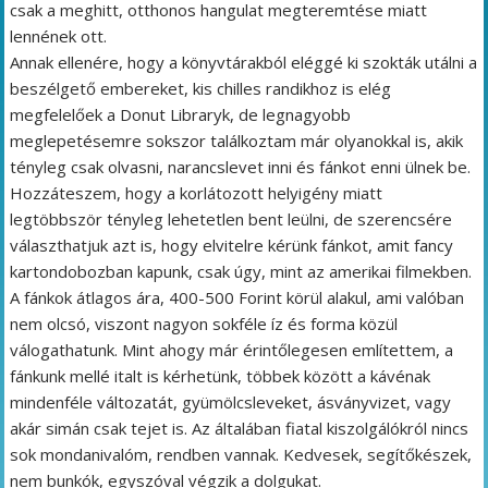
csak a meghitt, otthonos hangulat megteremtése miatt
lennének ott.
Annak ellenére, hogy a könyvtárakból eléggé ki szokták utálni a
beszélgető embereket, kis chilles randikhoz is elég
megfelelőek a Donut Libraryk, de legnagyobb
meglepetésemre sokszor találkoztam már olyanokkal is, akik
tényleg csak olvasni, narancslevet inni és fánkot enni ülnek be.
Hozzáteszem, hogy a korlátozott helyigény miatt
legtöbbször tényleg lehetetlen bent leülni, de szerencsére
választhatjuk azt is, hogy elvitelre kérünk fánkot, amit fancy
kartondobozban kapunk, csak úgy, mint az amerikai filmekben.
A fánkok átlagos ára, 400-500 Forint körül alakul, ami valóban
nem olcsó, viszont nagyon sokféle íz és forma közül
válogathatunk. Mint ahogy már érintőlegesen említettem, a
fánkunk mellé italt is kérhetünk, többek között a kávénak
mindenféle változatát, gyümölcsleveket, ásványvizet, vagy
akár simán csak tejet is. Az általában fiatal kiszolgálókról nincs
sok mondanivalóm, rendben vannak. Kedvesek, segítőkészek,
nem bunkók, egyszóval végzik a dolgukat.