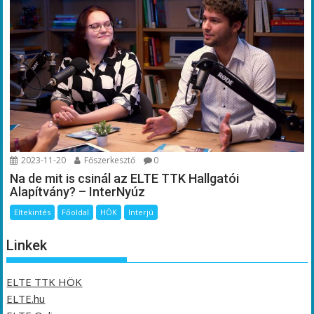
2023-11-20
Főszerkesztő
0
Na de mit is csinál az ELTE TTK Hallgatói
Alapítvány? – InterNyúz
Eltekintés
Főoldal
HÖK
Interjú
Linkek
ELTE TTK HÖK
ELTE.hu