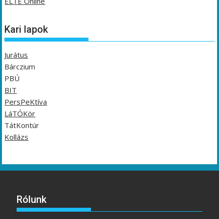
ELTE Online
Kari lapok
Jurátus
Bárczium
PBÚ
BIT
PersPeKtíva
LáTÓKör
TátKontúr
Kollázs
Rólunk