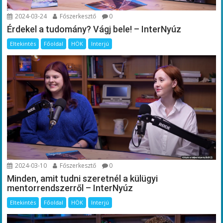
2024-03-24
Főszerkesztő
0
Érdekel a tudomány? Vágj bele! – InterNyúz
Eltekintés
Főoldal
HÖK
Interjú
2024-03-10
Főszerkesztő
0
Minden, amit tudni szeretnél a külügyi
mentorrendszerről – InterNyúz
Eltekintés
Főoldal
HÖK
Interjú