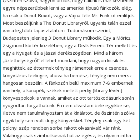
Őszintén szólva, nagyon örülök, hogy nálunk is már kezdenek
egyre népszerűbbek lenni az amerikai típusú fánkozók, elég,
ha csak a Donut Boxot, vagy a Vajna-féle Mr. Funk-ot említjük.
Most beszéljünk a The Donut Libraryről, ugyanis talán ezzel
van a legtöbb tapasztalatom. Tudomásom szerint,
Budapesten jelenleg 3 Donut Library működik. Egy a Móricz
Zsigmond körtér közelében, egy a Deák Ferenc Tér mellett és
egy a Nyugati és a Jászai derékszögében. Mind a három
„üzlethelységről” el lehet mondani, hogy nagyon kicsik és
meghittek, az éttermek tényleg rámentek erre a csendes,
könyvtáros feelingre, ahova ha bemész, tényleg nem mersz
hangosan beszélni. A fánkozón belül maximum 7-8 embernek
van hely, a kanapék, székek mellett pedig (library lévén)
könyvespolcok is vannak, amiket az ott tartózkodásunk során
nyugodtan forgathatunk. Én nem olvastam bele egyikbe se,
illetve nem tanulmányoztam át a kínálatot, de őszintén szólva
egyik hely sem volt dugig könyvekkel. Tényleg csak egy-két
polcnyi szép rendben sorba rakott olvasnivaló vár ránk.
Valahogy csak szimbolikusnak hat az egész, és olyan mintha