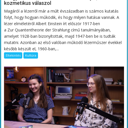
kozmetikus válaszol
Magáról a lézerről már a múlt évszázadban is számos kutatás
folyt, hogy hogyan működik, és hogy milyen hatásai vannak. A
lézer elméletéről Albert Einstein írt először 1917-ben
a Zur Quantentheorie der Strahlung című tanulmányában,
amelyet 1928-ban bizonyítottak, majd 1947-ben be is tudták
mutatni. Azonban az első valóban működő lézerműszer évekkel
később készült el, 1960-ban,...
Eltekintés
Kultúra