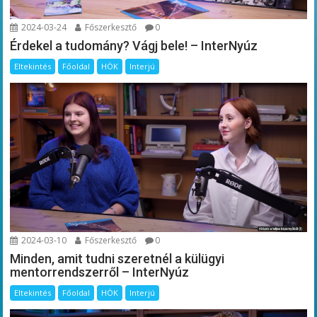
2024-03-24
Főszerkesztő
0
Érdekel a tudomány? Vágj bele! – InterNyúz
Eltekintés
Főoldal
HÖK
Interjú
2024-03-10
Főszerkesztő
0
Minden, amit tudni szeretnél a külügyi
mentorrendszerről – InterNyúz
Eltekintés
Főoldal
HÖK
Interjú