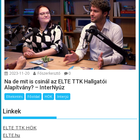
2023-11-20
Főszerkesztő
0
Na de mit is csinál az ELTE TTK Hallgatói
Alapítvány? – InterNyúz
Eltekintés
Főoldal
HÖK
Interjú
Linkek
ELTE TTK HÖK
ELTE.hu