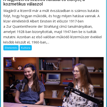
kozmetikus válaszol
Magáról a lézerről már a múlt évszázadban is számos kutatás
folyt, hogy hogyan működik, és hogy milyen hatásai vannak. A
lézer elméletéről Albert Einstein írt először 1917-ben
a Zur Quantentheorie der Strahlung című tanulmányában,
amelyet 1928-ban bizonyítottak, majd 1947-ben be is tudták
mutatni. Azonban az első valóban működő lézerműszer évekkel
később készült el, 1960-ban,...
Eltekintés
Kultúra