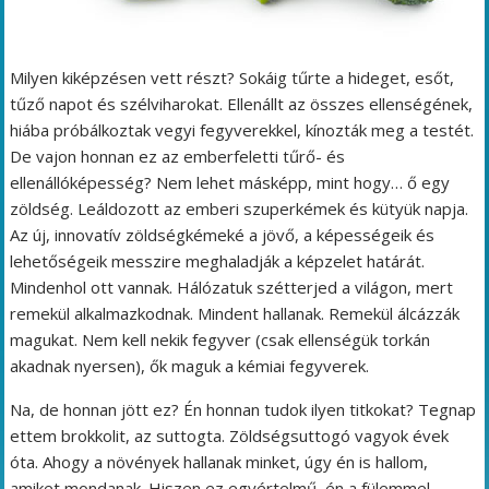
Milyen kiképzésen vett részt? Sokáig tűrte a hideget, esőt,
tűző napot és szélviharokat. Ellenállt az összes ellenségének,
hiába próbálkoztak vegyi fegyverekkel, kínozták meg a testét.
De vajon honnan ez az emberfeletti tűrő- és
ellenállóképesség? Nem lehet másképp, mint hogy… ő egy
zöldség. Leáldozott az emberi szuperkémek és kütyük napja.
Az új, innovatív zöldségkémeké a jövő, a képességeik és
lehetőségeik messzire meghaladják a képzelet határát.
Mindenhol ott vannak. Hálózatuk szétterjed a világon, mert
remekül alkalmazkodnak. Mindent hallanak. Remekül álcázzák
magukat. Nem kell nekik fegyver (csak ellenségük torkán
akadnak nyersen), ők maguk a kémiai fegyverek.
Na, de honnan jött ez? Én honnan tudok ilyen titkokat? Tegnap
ettem brokkolit, az suttogta. Zöldségsuttogó vagyok évek
óta. Ahogy a növények hallanak minket, úgy én is hallom,
amiket mondanak. Hiszen ez egyértelmű, én a fülemmel