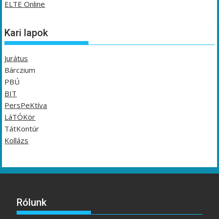
ELTE Online
Kari lapok
Jurátus
Bárczium
PBÚ
BIT
PersPeKtíva
LáTÓKör
TátKontúr
Kollázs
Rólunk