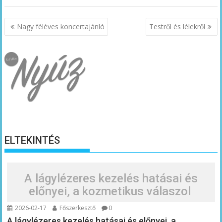
Bejegyzés
Nagy féléves koncertajánló
Testről és lélekről
navigáció
ELTEKINTÉS
A lágylézeres kezelés hatásai és
előnyei, a kozmetikus válaszol
2026-02-17
Főszerkesztő
0
A lágylézeres kezelés hatásai és előnyei, a