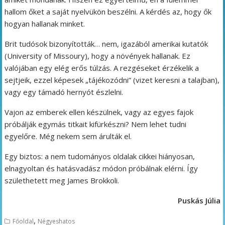
hallom őket a saját nyelvükön beszélni. A kérdés az, hogy ők
hogyan hallanak minket.
Brit tudósok bizonyították… nem, igazából amerikai kutatók
(University of Missoury), hogy a növények hallanak. Ez
valójában egy elég erős túlzás. A rezgéseket érzékelik a
sejtjeik, ezzel képesek „tájékozódni” (vizet keresni a talajban),
vagy egy támadó hernyót észlelni.
Vajon az emberek ellen készülnek, vagy az egyes fajok
próbálják egymás titkait kifürkészni? Nem lehet tudni
egyelőre. Még nekem sem árulták el.
Egy biztos: a nem tudományos oldalak cikkei hiányosan,
elnagyoltan és hatásvadász módon próbálnak elérni. Így
születhetett meg James Brokkoli.
Puskás Júlia
,
Főoldal
Négyeshatos