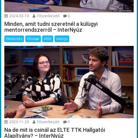
2024-03-10
Főszerkesztő
0
Minden, amit tudni szeretnél a külügyi
mentorrendszerről – InterNyúz
Eltekintés
Főoldal
HÖK
Interjú
2023-11-20
Főszerkesztő
0
Na de mit is csinál az ELTE TTK Hallgatói
Alapítvány? – InterNyúz