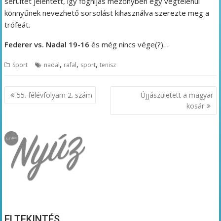
sérültet jelentett, így foghíjas mezőnyben egy végtelenül
könnyűnek nevezhető sorsolást kihasználva szerezte meg a
trófeát.
Federer vs. Nadal 19-16
és még nincs vége(?)…
,
,
,
Sport
nadal
rafal
sport
tenisz
Bejegyzés
55. félévfolyam 2. szám
Újjászületett a magyar
navigáció
kosár
ELTEKINTÉS