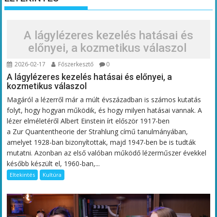
A lágylézeres kezelés hatásai és
előnyei, a kozmetikus válaszol
2026-02-17
Főszerkesztő
0
A lágylézeres kezelés hatásai és előnyei, a
kozmetikus válaszol
Magáról a lézerről már a múlt évszázadban is számos kutatás
folyt, hogy hogyan működik, és hogy milyen hatásai vannak. A
lézer elméletéről Albert Einstein írt először 1917-ben
a Zur Quantentheorie der Strahlung című tanulmányában,
amelyet 1928-ban bizonyítottak, majd 1947-ben be is tudták
mutatni. Azonban az első valóban működő lézerműszer évekkel
később készült el, 1960-ban,...
Eltekintés
Kultúra