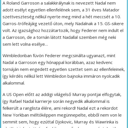
A Roland Garroson a salakkirálynak is nevezett Nadal nem
adott esélyt egyetlen ellenfelének sem, a 31 éves Matador
szettveszteség nélkül nyerte meg mind a hét meccsét a 10.
Garros-trófeájáig vezető úton, mely Nadalnak a 15. GS-sikere
volt. Az igazsághoz hozzátartozik, hogy Federer nem indult el
a Garroson, de a tornán látott Nadallal szemben még neki
sem lett volna esélye…
Wimbledonban füvön Federer megcsinálta ugyanazt, mint
Nadal a Garroson egy hónappal korábban, azaz kedvenc
tornáján nem engedett egyetlen szettet sem az ellenfeleinek,
így kérdés nélkül lett Wimbledon bajnoka immáron nyolcadik
alkalommal.
A US Open előtt az addigi világelső Murray pontjai elfogytak,
így Rafael Nadal karrierje során negyedik alkalommal is
felkerült a ranglista élére, ami rekord! Nadal ezt a rekordot
New Yorkban méltóképpen megünnepelte, ebből nem von le
semmit sem, hogy ezúttal Djokovic, Murray és Wawrinka is