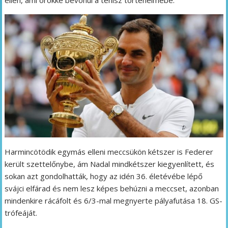
ellen, ami örökké bevonul a tenisz történelmébe.
Harmincötödik egymás elleni meccsükön kétszer is Federer
került szettelőnybe, ám Nadal mindkétszer kiegyenlített, és
sokan azt gondolhatták, hogy az idén 36. életévébe lépő
svájci elfárad és nem lesz képes behúzni a meccset, azonban
mindenkire rácáfolt és 6/3-mal megnyerte pályafutása 18. GS-
trófeáját.