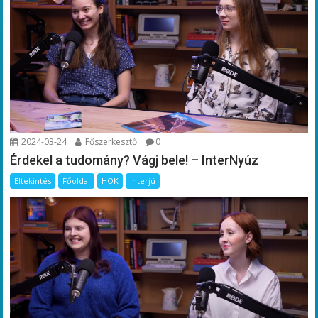
2024-03-24
Főszerkesztő
0
Érdekel a tudomány? Vágj bele! – InterNyúz
Eltekintés
Főoldal
HÖK
Interjú