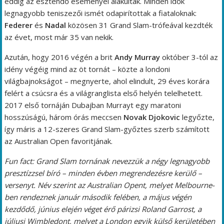
eddig az esztendő eseményei alakultak. Minden idők
legnagyobb teniszezői ismét odapirítottak a fiataloknak:
Federer
és
Nadal
közösen 31 Grand Slam-trófeával kezdték
az évet, most már 35 van nekik.
Azután, hogy 2016 végén a brit
Andy Murray
október 3-tól az
idény végéig mind az öt tornát – közte a londoni
világbajnokságot – megnyerte, ahol elindult, 29 éves korára
felért a csúcsra és a világranglista első helyén telelhetett.
2017 első tornáján Dubajban Murrayt egy maratoni
hosszúságú, három órás meccsen
Novak Djokovic
legyőzte,
így máris a 12-szeres Grand Slam-győztes szerb számított
az Australian Open favoritjának.
Fun fact: Grand Slam tornának nevezzük a négy legnagyobb
presztízzsel bíró – minden évben megrendezésre kerülő –
versenyt. Név szerint az Australian Opent, melyet Melbourne-
ben rendeznek január második felében, a május végén
kezdődő, június elején véget érő párizsi Roland Garrost, a
júliusi Wimbledont, melyet a London egyik külső kerületében