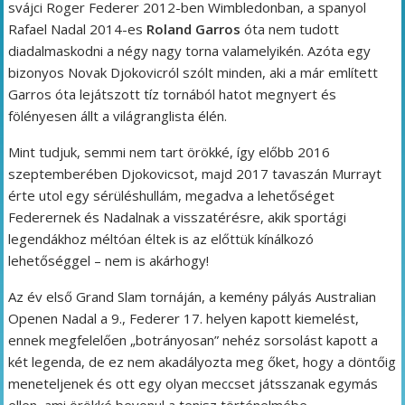
svájci Roger Federer 2012-ben Wimbledonban, a spanyol
Rafael Nadal 2014-es
Roland Garros
óta nem tudott
diadalmaskodni a négy nagy torna valamelyikén. Azóta egy
bizonyos Novak Djokovicról szólt minden, aki a már említett
Garros óta lejátszott tíz tornából hatot megnyert és
fölényesen állt a világranglista élén.
Mint tudjuk, semmi nem tart örökké, így előbb 2016
szeptemberében Djokovicsot, majd 2017 tavaszán Murrayt
érte utol egy sérüléshullám, megadva a lehetőséget
Federernek és Nadalnak a visszatérésre, akik sportági
legendákhoz méltóan éltek is az előttük kínálkozó
lehetőséggel – nem is akárhogy!
Az év első Grand Slam tornáján, a kemény pályás Australian
Openen Nadal a 9., Federer 17. helyen kapott kiemelést,
ennek megfelelően „botrányosan” nehéz sorsolást kapott a
két legenda, de ez nem akadályozta meg őket, hogy a döntőig
meneteljenek és ott egy olyan meccset játsszanak egymás