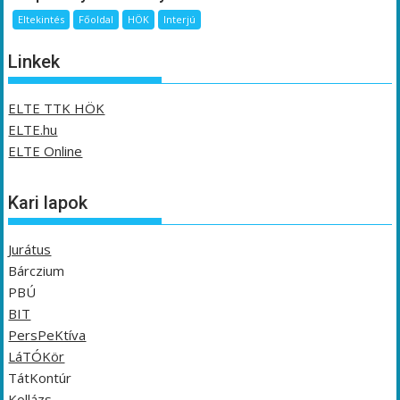
Eltekintés
Főoldal
HÖK
Interjú
Linkek
ELTE TTK HÖK
ELTE.hu
ELTE Online
Kari lapok
Jurátus
Bárczium
PBÚ
BIT
PersPeKtíva
LáTÓKör
TátKontúr
Kollázs