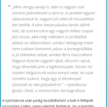
„Mint ahogy tavaly is, idén is nagyon sok
mentor jelentkezett a táncra. A zenéket együtt
választottuk ki, nagyon jól sikerült összeállítás
lett belőle. A tánc betanulására kevés időnk
volt, de szerencsére egy nagyon lelkes csapat
jött össze, akik még nélkülem is próbáltak
abban az időpontban, amikor betegség miatt
nem tudtam bemenni, plusz a koreográfiába
is jó ötleteket adtak, amiket fel is használtam.
Nagyon büszke vagyok rájuk, látszott rajtuk,
hogy élvezték (ami a legfontosabb, hiszen mi
másért dolgoztunk volna ennyit vele), és csak
remélni tudom, hogy egy jó élménnyel
távoztak az idei gólyabálról.”
– nyilatkozta
Ignácz Detti, a mentortánc koreográfusa.
A nyitótáncok után pedig kezdődhetett a buli! A fellépők
viszonylag széles zenei palettát fedtek le, így a legtöbb