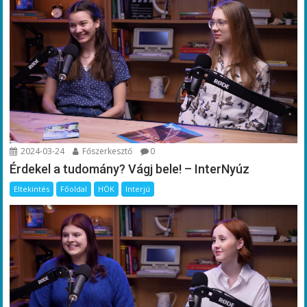
2024-03-24
Főszerkesztő
0
Érdekel a tudomány? Vágj bele! – InterNyúz
Eltekintés
Főoldal
HÖK
Interjú