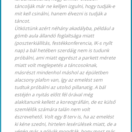
táncolják már ne kelljen izgulni, hogy tudják-e
mit kell csinálni, hanem élvezni is tudják a
táncot.
Ütköztünk azért néhány akadályba, például a
gömb aula állandó foglaltsága miatt
(poszterkiállítás, festékkonferencia, IK-s nyílt
nap) a bál hetében szerdáig nem is tudunk
próbálni, ami miatt egyrészt a parkett mérete
miatt volt meglepetés a táncosoknak,
másrészt mindenhol máshol az épületben
alacsony plafon van, így az emelést sem
tudtuk próbálni az utolsó pillanatig. A bál
estéjén a nyitás előtt fél órával még
alakítanunk kellett a koreográfián, de ez külső
szemlélők számára talán nem volt
észrevehető. Volt egy B terv is, ha az emelést
ki kéne szedni, hirtelen lesérülések miatt, de a
végén már a gólyák mondták, hogy most már