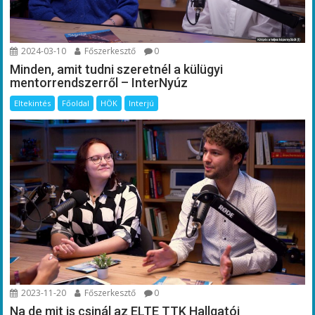
2024-03-10
Főszerkesztő
0
Minden, amit tudni szeretnél a külügyi
mentorrendszerről – InterNyúz
Eltekintés
Főoldal
HÖK
Interjú
2023-11-20
Főszerkesztő
0
Na de mit is csinál az ELTE TTK Hallgatói