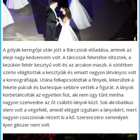
A gólyák keringője után jött a Bárczisok előadása, aminek az
eleje nagy kedvencem volt. A táncosok feketébe öltöztek, a
kezükön fehér kesztyű volt és az arcukon maszk. A sötétben
szinte világítottak a kesztyűik és emiatt nagyon látványos volt
a koreográfiájuk. Utána felkapcsolódtak a fények, lekerültek a
fekete pulcsik és burlesque-sebbre vették a figurát. A lányok
körbetáncolták az egyetlen fiút, aki nem úgy tűnt mintha
nagyon szenvedne az őt csábító lányok közt. Sok akrobatikus
elem volt a végefelé, aminél eléggé izgultam a lányokért, mert
nagyon csúszósnak nézett ki a kő. Szerencsére semmilyen
ilyen gikszer nem volt.