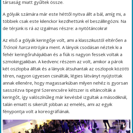
társaság miatt gyűltek össze.
A gólyák számára már este héttől nyitva állt a bál, amíg mi, a
többiek csak este kilenckor kezdhettünk el beszállingózni. Na
de térjünk is rá az izgalmas részre: a nyitótáncokra!
Az első a gólyák keringője volt, ami a klasszikustól eltérően a
Trónok harca
intrójára ment. A lányok csodásan néztek ki a
fehér keringőruhájukban és a fiúk is nagyon fessek voltak a
szmokingjaikban. A kedvenc részem az volt, amikor a párok
két oszlopba álltak és a lányok átsuhantak az oszlopok közötti
téren, nagyon ügyesen csinálták, légies látványt nyújtottak
annak ellenére, hogy magassarkúban milyen nehéz is gyorsan
sasszézva tipegni! Szerencsére kétszer is eltáncolták a
keringőt, így valószínűleg már kevésbé izgultak a másodiknál,
talán emiatt is sikerült jobban az emelés, ami az egyik
fénypontja volt a koreográfiának.