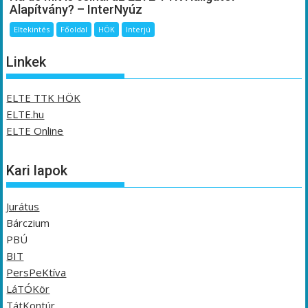
Alapítvány? – InterNyúz
Eltekintés
Főoldal
HÖK
Interjú
Linkek
ELTE TTK HÖK
ELTE.hu
ELTE Online
Kari lapok
Jurátus
Bárczium
PBÚ
BIT
PersPeKtíva
LáTÓKör
TátKontúr