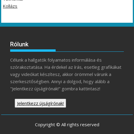
Kollázs
Rólunk
Célunk a hallgatók folyamatos informálása és
szórakoztatása. Ha érdekel az írás, esetleg grafikákat
vagy videókat készítesz, akkor örömmel várunk a
szerkesztőségben. Annyi a dolgod, hogy alább a
"Jelentkezz újságírónak!" gombra kattintasz!
Jelentkezz újságírónak!
Copyright © All rights reserved