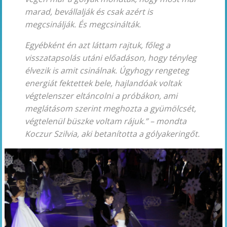
marad, bevállalják és csak azért is
megcsinálják. És megcsinálták.
Egyébként én azt láttam rajtuk, főleg a
visszatapsolás utáni előadáson, hogy tényleg
élvezik is amit csinálnak. Úgyhogy rengeteg
energiát fektettek bele, hajlandóak voltak
végtelenszer eltáncolni a próbákon, ami
meglátásom szerint meghozta a gyümölcsét,
végtelenül büszke voltam rájuk.”
– mondta
Koczur Szilvia, aki betanította a gólyakeringőt.