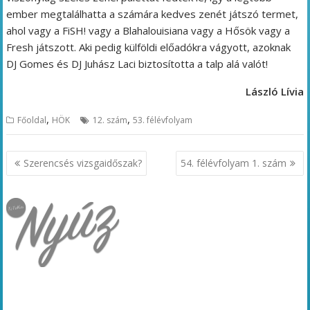
ember megtalálhatta a számára kedves zenét játszó termet,
ahol vagy a FiSH! vagy a Blahalouisiana vagy a Hősök vagy a
Fresh játszott. Aki pedig külföldi előadókra vágyott, azoknak
DJ Gomes és DJ Juhász Laci biztosította a talp alá valót!
László Lívia
,
,
Főoldal
HÖK
12. szám
53. félévfolyam
Bejegyzés
Szerencsés vizsgaidőszak?
54. félévfolyam 1. szám
navigáció