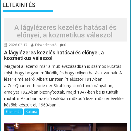
ELTEKINTÉS
A lágylézeres kezelés hatásai és
előnyei, a kozmetikus válaszol
2026-02-17
Főszerkesztő
0
A lágylézeres kezelés hatásai és előnyei, a
kozmetikus válaszol
Magáról a lézerről már a múlt évszázadban is számos kutatás
folyt, hogy hogyan működik, és hogy milyen hatásai vannak. A
lézer elméletéről Albert Einstein írt először 1917-ben
a Zur Quantentheorie der Strahlung című tanulmányában,
amelyet 1928-ban bizonyítottak, majd 1947-ben be is tudták
mutatni. Azonban az első valóban működő lézerműszer évekkel
később készült el, 1960-ban,...
Eltekintés
Kultúra