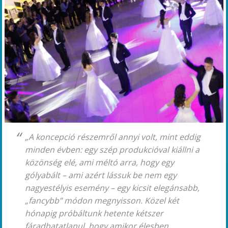
„A koncepció részemről annyi volt, mint eddig
minden évben: egy szép produkcióval kiállni a
közönség elé, ami méltó arra, hogy egy
gólyabált – ami azért lássuk be nem egy
nagyestélyis esemény – egy kicsit elegánsabb,
„fancybb” módon megnyisson. Közel két
hónapig próbáltunk hetente kétszer
fáradhatatlanul, hogy amikor élesben