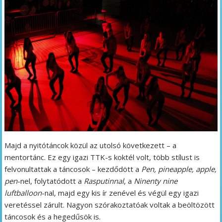
Majd a nyitótáncok közül az utolsó következett – a
mentortánc. Ez egy igazi TTK-s koktél volt, több stílust is
felvonultattak a táncosok – kezdődött a
Pen, pineapple, apple,
pen
-nel, folytatódott a
Rasputinnal
, a
Ninenty nine
luftballoon
-nal, majd egy kis ír zenével és végül egy igazi
veretéssel zárult. Nagyon szórakoztatóak voltak a beöltözött
táncosok és a hegedűsök is.