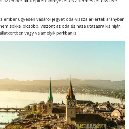
ol az ember által épített környezet és a természet összeér,
az ember ügyesen vásárol jegyet oda-vissza ár-érték arányban
 nem sokkal olcsóbb, viszont az oda és haza utazásra kis híján
llatkertben vagy valamelyik parkban is.