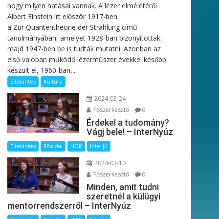
hogy milyen hatásai vannak. A lézer elméletéről
Albert Einstein írt először 1917-ben
a Zur Quantentheorie der Strahlung című
tanulmányában, amelyet 1928-ban bizonyítottak,
majd 1947-ben be is tudták mutatni. Azonban az
első valóban működő lézerműszer évekkel később
készült el, 1960-ban,...
Eltekintés
Kultúra
2024-03-24
Főszerkesztő
0
Érdekel a tudomány?
Vágj bele! – InterNyúz
Eltekintés
Főoldal
HÖK
Interjú
2024-03-10
Főszerkesztő
0
Minden, amit tudni
szeretnél a külügyi
mentorrendszerről – InterNyúz