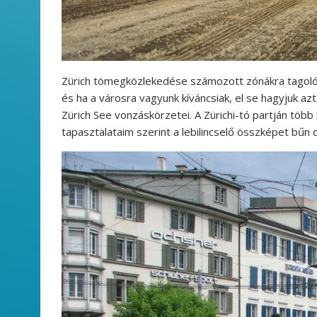
Zürich tömegközlekedése számozott zónákra tagolód
és ha a városra vagyunk kíváncsiak, el se hagyjuk azt
Zürich See vonzáskörzetei. A Zürichi-tó partján több
tapasztalataim szerint a lebilincselő összképet bűn d