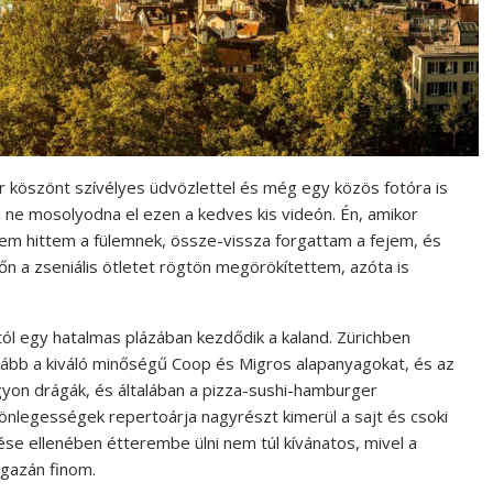
 köszönt szívélyes üdvözlettel és még egy közös fotóra is
i ne mosolyodna el ezen a kedves kis videón. Én, amikor
em hittem a fülemnek, össze-vissza forgattam a fejem, és
őn a zseniális ötletet rögtön megörökítettem, azóta is
l egy hatalmas plázában kezdődik a kaland. Zürichben
kább a kiváló minőségű Coop és Migros alapanyagokat, és az
gyon drágák, és általában a pizza-sushi-hamburger
önlegességek repertoárja nagyrészt kimerül a sajt és csoki
ése ellenében étterembe ülni nem túl kívánatos, mivel a
igazán finom.