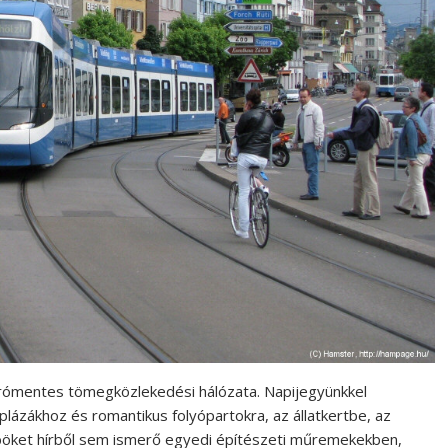
rómentes tömegközlekedési hálózata. Napijegyünkkel
plázákhoz és romantikus folyópartokra, az állatkertbe, az
böket hírből sem ismerő egyedi építészeti műremekekben,