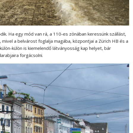
ik. Ha egy mód van rá, a 110-es zónában keressünk szállást,
, mivel a belvárost foglalja magába, központjai a Zürich HB és a
 külön-külön is kiemelendő látványosság kap helyet, bár
arabjaira forgácsolni.