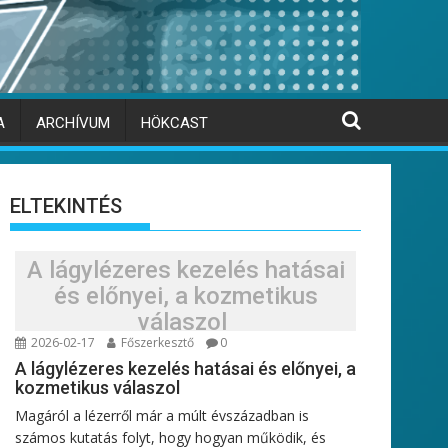
A
ARCHÍVUM
HÖKCAST
ELTEKINTÉS
A lágylézeres kezelés hatásai
és előnyei, a kozmetikus
válaszol
2026-02-17
Főszerkesztő
0
A lágylézeres kezelés hatásai és előnyei, a
kozmetikus válaszol
Magáról a lézerről már a múlt évszázadban is
számos kutatás folyt, hogy hogyan működik, és