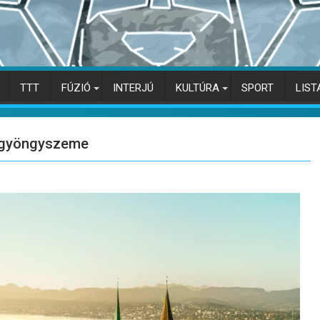
TTT
FÚZIÓ
INTERJÚ
KULTÚRA
SPORT
LIST
ik gyöngyszeme