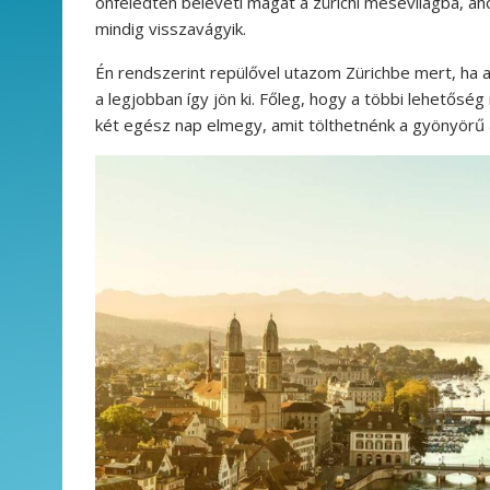
önfeledten beleveti magát a zürichi mesevilágba, ah
mindig visszavágyik.
Én rendszerint repülővel utazom Zürichbe mert, ha 
a legjobban így jön ki. Főleg, hogy a többi lehetőség
két egész nap elmegy, amit tölthetnénk a gyönyörű á