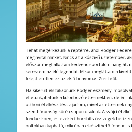
Tehát megérkezünk a reptérre, ahol Rodger Federer
meginvitál minket. Nincs az a kőszívű üzletember, ak
először meghallottam kedvenc sportolóm hangját, n
kerestem az élő legendát. Mikor megláttam a kivetít
felejthetetlen ez az első benyomás Zürichről.
Ha sikerült elszakadnunk Rodger eszményi mosolyátó
ehetünk, ihatunk a különböző éttermekben, de én in
otthoni ételkészítést ajánlom, mivel az éttermek na
szentháromság köré csoportosulnak. A svájci ételkül
fondue-kben, és ezekért horribilis összegek befizet
boltokban kapható, mikróban elkészíthető fondue is 