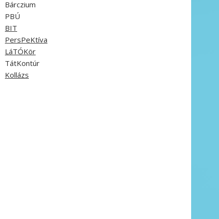
Bárczium
PBÚ
BIT
PersPeKtíva
LáTÓKör
TátKontúr
Kollázs