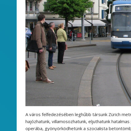
A város felfedezésében leghűbb társunk Zürich met
hajózhatunk, villamosozhatunk, eljuthatunk hatalmas 
operába, gyönyörködhetünk a szocialista betontöm