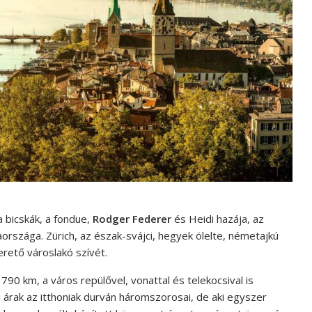
a bicskák, a fondue,
Rodger Federer
és Heidi hazája, az
országa. Zürich, az észak-svájci, hegyek ölelte, németajkú
erető városlakó szívét.
790 km, a város repülővel, vonattal és telekocsival is
ti árak az itthoniak durván háromszorosai, de aki egyszer