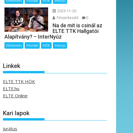
Eltekintés
Főoldal
HÖK
Interjú
2023-11-20
Főszerkesztő
0
Na de mit is csinál az
ELTE TTK Hallgatói
Alapítvány? – InterNyúz
Eltekintés
Főoldal
HÖK
Interjú
Linkek
ELTE TTK HÖK
ELTE.hu
ELTE Online
Kari lapok
Jurátus