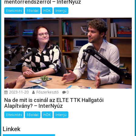
mentorrendszerről – InterNyúz
Eltekintés
Főoldal
HÖK
Interjú
2023-11-20
Főszerkesztő
0
Na de mit is csinál az ELTE TTK Hallgatói
Alapítvány? – InterNyúz
Eltekintés
Főoldal
HÖK
Interjú
Linkek