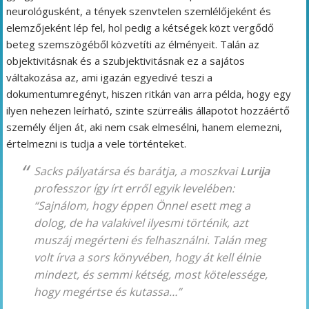
neurológusként, a tények szenvtelen szemlélőjeként és
elemzőjeként lép fel, hol pedig a kétségek közt vergődő
beteg szemszögéből közvetíti az élményeit. Talán az
objektivitásnak és a szubjektivitásnak ez a sajátos
váltakozása az, ami igazán egyedivé teszi a
dokumentumregényt, hiszen ritkán van arra példa, hogy egy
ilyen nehezen leírható, szinte szürreális állapotot hozzáértő
személy éljen át, aki nem csak elmesélni, hanem elemezni,
értelmezni is tudja a vele történteket.
Sacks pályatársa és barátja, a moszkvai
Lurija
professzor így írt erről egyik levelében:
“
Sajnálom, hogy éppen Önnel esett meg a
dolog, de ha valakivel ilyesmi történik, azt
muszáj megérteni és felhasználni. Talán meg
volt írva a sors könyvében, hogy át kell élnie
mindezt, és semmi kétség, most kötelessége,
hogy megértse és kutassa…
”