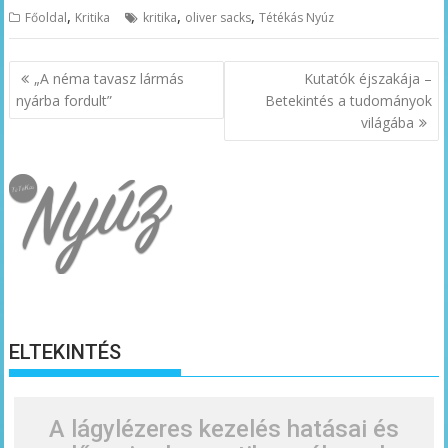
,
,
,
Főoldal
Kritika
kritika
oliver sacks
Tétékás Nyúz
Bejegyzés
„A néma tavasz lármás
Kutatók éjszakája –
navigáció
nyárba fordult”
Betekintés a tudományok
világába
ELTEKINTÉS
A lágylézeres kezelés hatásai és