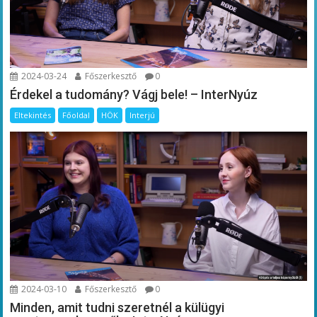
2024-03-24
Főszerkesztő
0
Érdekel a tudomány? Vágj bele! – InterNyúz
Eltekintés
Főoldal
HÖK
Interjú
2024-03-10
Főszerkesztő
0
Minden, amit tudni szeretnél a külügyi