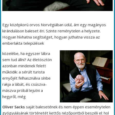
Egy középkorú orvos Norvégiában üdül, ám egy magányos
kiránduláson baleset éri. Szinte reménytelen a helyzete.
Hogyan hívhatna segítséget, hogyan juthatna vissza az
emberlakta települések
közelébe, ha egyszer lábra
sem tud állni? Az életösztön
azonban mindenek felett
működik: a sérült turista
ernyőjét felhasználva sínbe
rakja a lábát, és csúszva-
mászva próbál lejutni a
hegyről, még
Oliver Sacks
saját balesetének és nem éppen eseménytelen
gyógyulásának történetét kettős nézőpontból beszéli el: hol