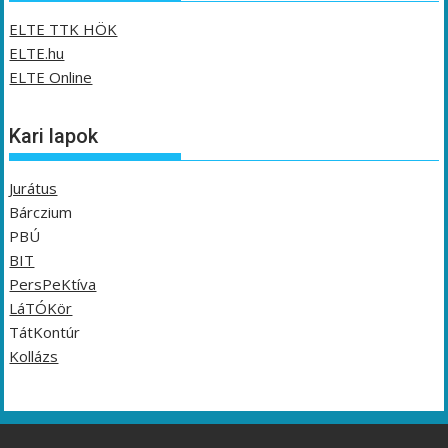
ELTE TTK HÖK
ELTE.hu
ELTE Online
Kari lapok
Jurátus
Bárczium
PBÚ
BIT
PersPeKtíva
LáTÓKör
TátKontúr
Kollázs