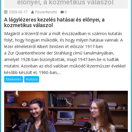
előnyei, a kozmetikus válaszol
2026-02-17
Főszerkesztő
0
A lágylézeres kezelés hatásai és előnyei, a
kozmetikus válaszol
Magáról a lézerről már a múlt évszázadban is számos kutatás
folyt, hogy hogyan működik, és hogy milyen hatásai vannak. A
lézer elméletéről Albert Einstein írt először 1917-ben
a Zur Quantentheorie der Strahlung című tanulmányában,
amelyet 1928-ban bizonyítottak, majd 1947-ben be is tudták
mutatni. Azonban az első valóban működő lézerműszer évekkel
később készült el, 1960-ban,...
Eltekintés
Kultúra