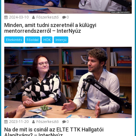
2024-03-10
Főszerkesztő
0
Minden, amit tudni szeretnél a külügyi
mentorrendszerről – InterNyúz
Eltekintés
Főoldal
HÖK
Interjú
2023-11-20
Főszerkesztő
0
Na de mit is csinál az ELTE TTK Hallgatói
Alapítvány? – InterNyúz