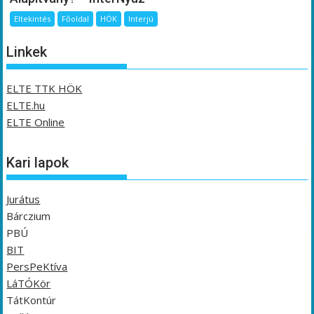
Eltekintés
Főoldal
HÖK
Interjú
Linkek
ELTE TTK HÖK
ELTE.hu
ELTE Online
Kari lapok
Jurátus
Bárczium
PBÚ
BIT
PersPeKtíva
LáTÓKör
TátKontúr