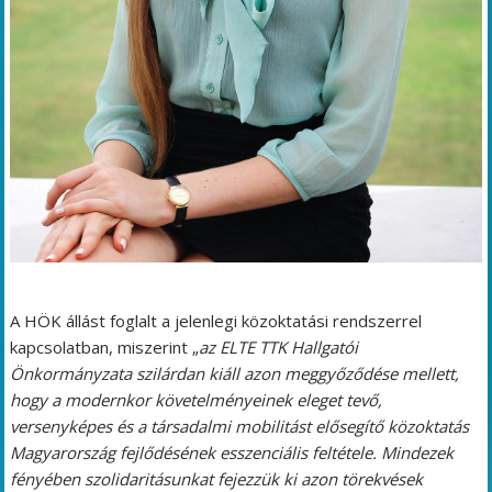
A HÖK állást foglalt a jelenlegi közoktatási rendszerrel
kapcsolatban, miszerint „
az ELTE TTK Hallgatói
Önkormányzata szilárdan kiáll azon meggyőződése mellett,
hogy a modernkor követelményeinek eleget tevő,
versenyképes és a társadalmi mobilitást elősegítő közoktatás
Magyarország fejlődésének esszenciális feltétele. Mindezek
fényében szolidaritásunkat fejezzük ki azon törekvések