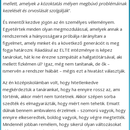
mellett, amelyek a közoktatás mélyen megbúvó problémáinak
kezelését és orvoslását szolgálják
”.
És innentől kezdve jöjjön az én személyes véleményem.
Egyetértek minden olyan megmozdulással, amelyek annak a
rendszernek a hiányosságaira próbálja ráirányítani a
figyelmet, amely minket és a következő generációt is meg
fogja határozni. Ráadásul az ELTE intézménye is képez
tanárokat, hát ki ne érezne szimpátiát a hallgatótársával, aki
mellett fizkémen ül? Igaz, még nem tanítanak, de ők –
ismervén a rendszer hiábáit – mégis ezt a hivatást választják.
Az én középiskolámban volt, hogy hitetlenkedve
megkérdeztük a tanárainkat, hogy ha ennyire rossz az, ami
történik, akkor miért nem tüntetnek. Akkor szépen sorba
szedték és elmagyarázták, hogy miért nem tehetik. Emiatt
dúlnak bennem ambivalens érzelmek – szomorú vagyok, hogy
ennyire elkeseredtek, boldog vagyok, hogy végre megtették.
Mindennél jobban remélem, hogy sikerül olyan változásokat