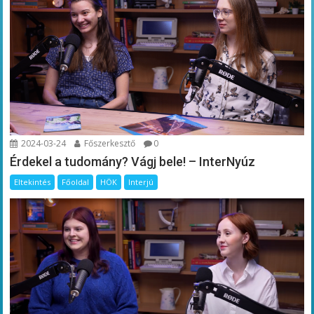
2024-03-24
Főszerkesztő
0
Érdekel a tudomány? Vágj bele! – InterNyúz
Eltekintés
Főoldal
HÖK
Interjú