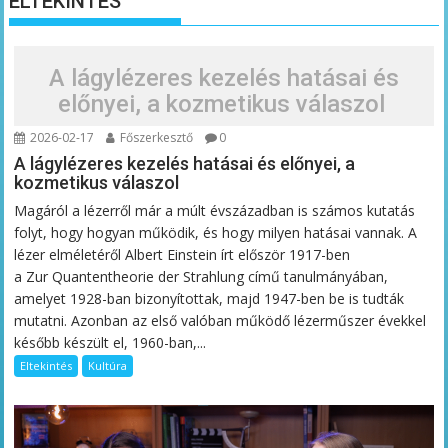
ELTEKINTÉS
A lágylézeres kezelés hatásai és
előnyei, a kozmetikus válaszol
2026-02-17
Főszerkesztő
0
A lágylézeres kezelés hatásai és előnyei, a
kozmetikus válaszol
Magáról a lézerről már a múlt évszázadban is számos kutatás
folyt, hogy hogyan működik, és hogy milyen hatásai vannak. A
lézer elméletéről Albert Einstein írt először 1917-ben
a Zur Quantentheorie der Strahlung című tanulmányában,
amelyet 1928-ban bizonyítottak, majd 1947-ben be is tudták
mutatni. Azonban az első valóban működő lézerműszer évekkel
később készült el, 1960-ban,...
Eltekintés
Kultúra