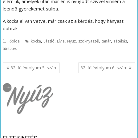
elérniük, amelyek után már én is nyugodt szívvel vinném a
leendő gyerekemet suliba.
A kocka el van vetve, már csak az a kérdés, hogy hányast
dobtak.
,
,
,
,
,
,
,
Főoldal
kocka
László
Lívia
Nyúz
szoknyaszél
tanár
Tétékás
tüntetés
Bejegyzés
52. félévfolyam 5. szám
52. félévfolyam 6. szám
navigáció