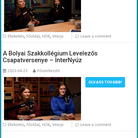
,
,
,
Eltekintés
Főoldal
HÖK
Interjú
Leave a comment
A Bolyai Szakkollégium Levelezős
Csapatversenye – InterNyúz
2023-04-23
Főszerkesztő
OLVASS TOVÁBB!
,
,
,
Eltekintés
Főoldal
HÖK
Interjú
Leave a comment