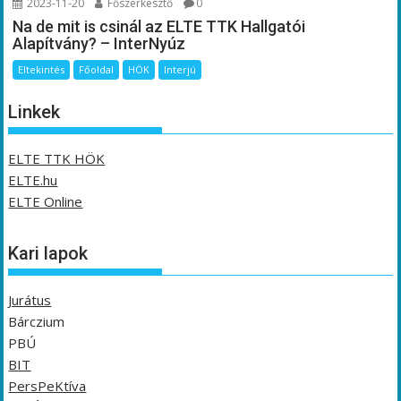
2023-11-20
Főszerkesztő
0
Na de mit is csinál az ELTE TTK Hallgatói
Alapítvány? – InterNyúz
Eltekintés
Főoldal
HÖK
Interjú
Linkek
ELTE TTK HÖK
ELTE.hu
ELTE Online
Kari lapok
Jurátus
Bárczium
PBÚ
BIT
PersPeKtíva