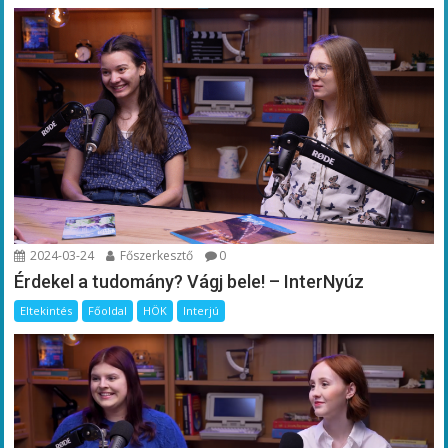
2024-03-24
Főszerkesztő
0
Érdekel a tudomány? Vágj bele! – InterNyúz
Eltekintés
Főoldal
HÖK
Interjú