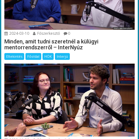
2024-03-10
Főszerkesztő
0
Minden, amit tudni szeretnél a külügyi
mentorrendszerről – InterNyúz
Eltekintés
Főoldal
HÖK
Interjú