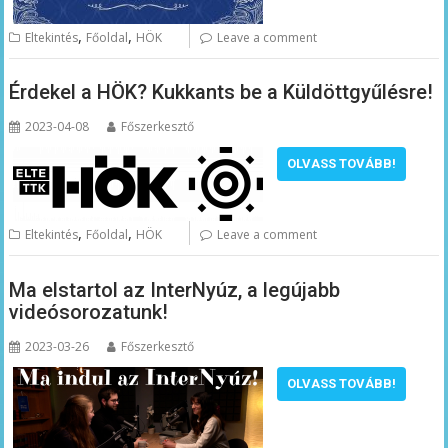
,
,
Eltekintés
Főoldal
HÖK
Leave a comment
Érdekel a HÖK? Kukkants be a Küldöttgyűlésre!
2023-04-08
Főszerkesztő
OLVASS TOVÁBB!
,
,
Eltekintés
Főoldal
HÖK
Leave a comment
Ma elstartol az InterNyúz, a legújabb
videósorozatunk!
2023-03-26
Főszerkesztő
OLVASS TOVÁBB!