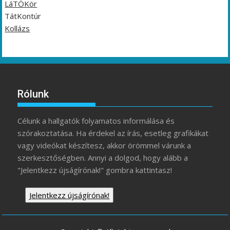
LáTÓKör
TátKontúr
Kollázs
Rólunk
Célunk a hallgatók folyamatos informálása és
szórakoztatása. Ha érdekel az írás, esetleg grafikákat
vagy videókat készítesz, akkor örömmel várunk a
szerkesztőségben. Annyi a dolgod, hogy alább a
"Jelentkezz újságírónak!" gombra kattintasz!
Jelentkezz újságírónak!