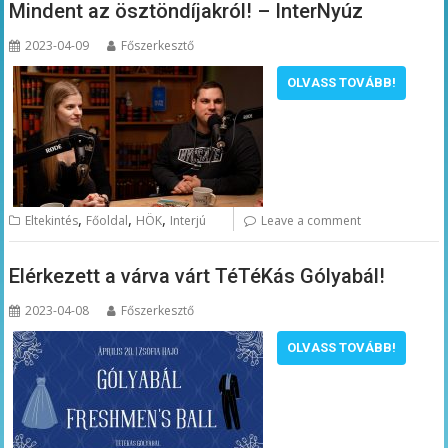
Mindent az ösztöndíjakról! – InterNyúz
2023-04-09
Főszerkesztő
OLVASS TOVÁBB!
,
,
,
Eltekintés
Főoldal
HÖK
Interjú
Leave a comment
Elérkezett a várva várt TéTéKás Gólyabál!
2023-04-08
Főszerkesztő
OLVASS TOVÁBB!