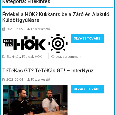
Kategória:
Eltekintés
Érdekel a HÖK? Kukkants be a Záró és Alakuló
Küldöttgyűlésre
2023-06-05
Főszerkesztő
OLVASS TOVÁBB!
,
,
Eltekintés
Főoldal
HÖK
Leave a comment
TéTéKás GT? TéTéKás GT! – InterNyúz
2023-06-04
Főszerkesztő
OLVASS TOVÁBB!