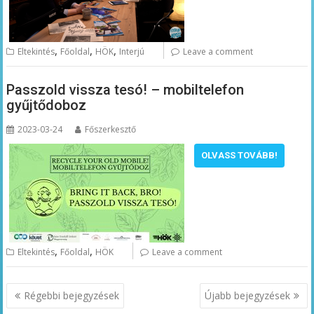
,
,
,
Eltekintés
Főoldal
HÖK
Interjú
Leave a comment
Passzold vissza tesó! – mobiltelefon
gyűjtődoboz
2023-03-24
Főszerkesztő
OLVASS TOVÁBB!
,
,
Eltekintés
Főoldal
HÖK
Leave a comment
Bejegyzés
Régebbi bejegyzések
Újabb bejegyzések
navigáció