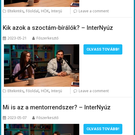
,
,
,
Eltekintés
Főoldal
HÖK
Interjú
Leave a comment
Kik azok a szoctám-bírálók? – InterNyúz
2023-05-21
Főszerkesztő
OLVASS TOVÁBB!
,
,
,
Eltekintés
Főoldal
HÖK
Interjú
Leave a comment
Mi is az a mentorrendszer? – InterNyúz
2023-05-07
Főszerkesztő
OLVASS TOVÁBB!