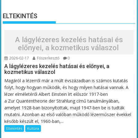
ELTEKINTÉS
A lágylézeres kezelés hatásai és
előnyei, a kozmetikus válaszol
2026-02-17
Főszerkesztő
0
A lágylézeres kezelés hatásai és előnyei, a
kozmetikus válaszol
Magáról a lézerről már a múlt évszázadban is számos kutatás
folyt, hogy hogyan működik, és hogy milyen hatásai vannak. A
lézer elméletéről Albert Einstein írt először 1917-ben
a Zur Quantentheorie der Strahlung című tanulmányában,
amelyet 1928-ban bizonyítottak, majd 1947-ben be is tudták
mutatni. Azonban az első valóban működő lézerműszer évekkel
később készült el, 1960-ban,...
Eltekintés
Kultúra