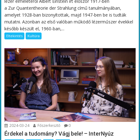
lézer elméletéről Albert Einstein írt először 1917-ben
a Zur Quantentheorie der Strahlung című tanulmányában,
amelyet 1928-ban bizonyítottak, majd 1947-ben be is tudták
mutatni. Azonban az első valóban működő lézerműszer évekkel
később készült el, 1960-ban,...
Eltekintés
Kultúra
2024-03-24
Főszerkesztő
0
Érdekel a tudomány? Vágj bele! – InterNyúz