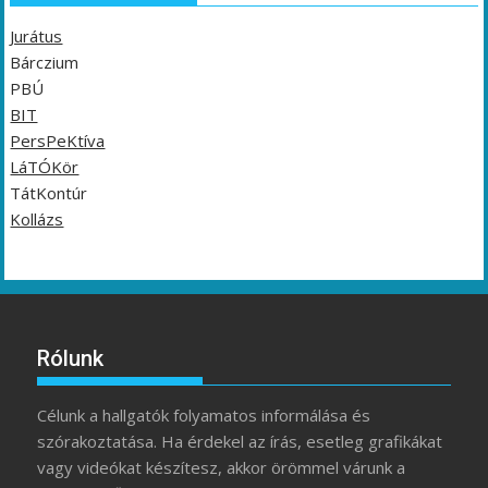
Jurátus
Bárczium
PBÚ
BIT
PersPeKtíva
LáTÓKör
TátKontúr
Kollázs
Rólunk
Célunk a hallgatók folyamatos informálása és
szórakoztatása. Ha érdekel az írás, esetleg grafikákat
vagy videókat készítesz, akkor örömmel várunk a