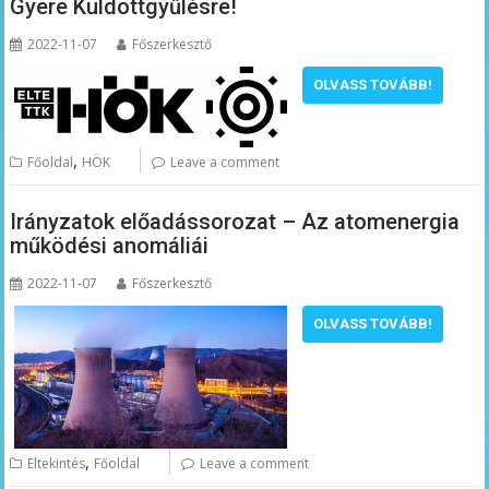
Gyere Küldöttgyűlésre!
2022-11-07
Főszerkesztő
OLVASS TOVÁBB!
,
Főoldal
HÖK
Leave a comment
Irányzatok előadássorozat – Az atomenergia
működési anomáliái
2022-11-07
Főszerkesztő
OLVASS TOVÁBB!
,
Eltekintés
Főoldal
Leave a comment