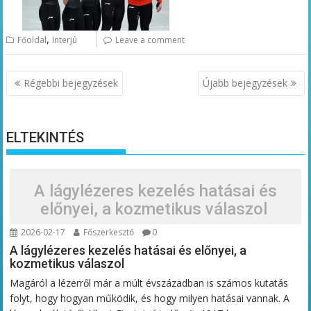
,
Főoldal
Interjú
Leave a comment
Bejegyzés
Régebbi bejegyzések
Újabb bejegyzések
navigáció
ELTEKINTÉS
A lágylézeres kezelés hatásai és
előnyei, a kozmetikus válaszol
2026-02-17
Főszerkesztő
0
A lágylézeres kezelés hatásai és előnyei, a
kozmetikus válaszol
Magáról a lézerről már a múlt évszázadban is számos kutatás
folyt, hogy hogyan működik, és hogy milyen hatásai vannak. A