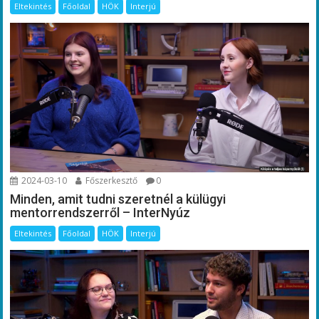
Eltekintés
Főoldal
HÖK
Interjú
2024-03-10
Főszerkesztő
0
Minden, amit tudni szeretnél a külügyi
mentorrendszerről – InterNyúz
Eltekintés
Főoldal
HÖK
Interjú