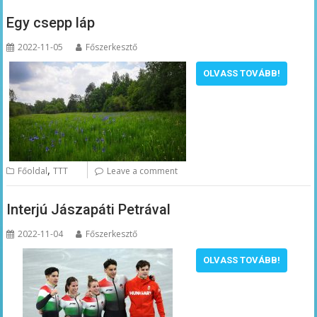
Egy csepp láp
2022-11-05
Főszerkesztő
OLVASS TOVÁBB!
,
Főoldal
TTT
Leave a comment
Interjú Jászapáti Petrával
2022-11-04
Főszerkesztő
OLVASS TOVÁBB!