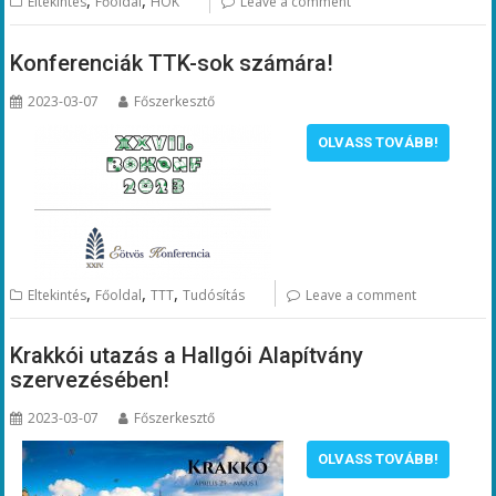
,
,
Eltekintés
Főoldal
HÖK
Leave a comment
Konferenciák TTK-sok számára!
2023-03-07
Főszerkesztő
OLVASS TOVÁBB!
,
,
,
Eltekintés
Főoldal
TTT
Tudósítás
Leave a comment
Krakkói utazás a Hallgói Alapítvány
szervezésében!
2023-03-07
Főszerkesztő
OLVASS TOVÁBB!