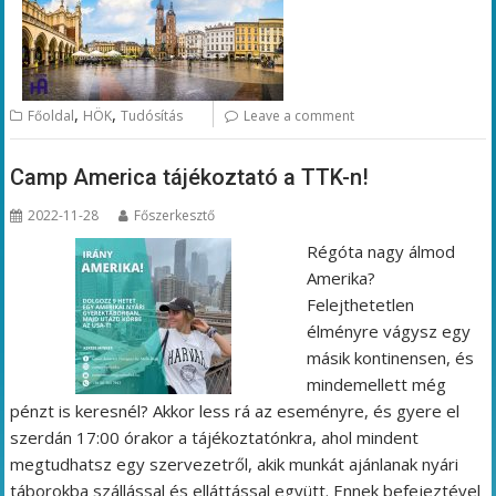
,
,
Főoldal
HÖK
Tudósítás
Leave a comment
Camp America tájékoztató a TTK-n!
2022-11-28
Főszerkesztő
Régóta nagy álmod
Amerika?
Felejthetetlen
élményre vágysz egy
másik kontinensen, és
mindemellett még
pénzt is keresnél? Akkor less rá az eseményre, és gyere el
szerdán 17:00 órakor a tájékoztatónkra, ahol mindent
megtudhatsz egy szervezetről, akik munkát ajánlanak nyári
táborokba szállással és elláttással együtt. Ennek befejeztével