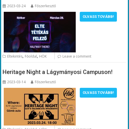
2023-03-24
Főszerkesztő
OLVASS TOVÁBB!
,
,
Eltekintés
Főoldal
HÖK
Leave a comment
Heritage Night a Lágymányosi Campuson!
2023-03-14
Főszerkesztő
OLVASS TOVÁBB!