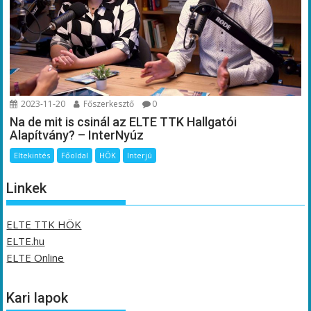
2023-11-20
Főszerkesztő
0
Na de mit is csinál az ELTE TTK Hallgatói
Alapítvány? – InterNyúz
Eltekintés
Főoldal
HÖK
Interjú
Linkek
ELTE TTK HÖK
ELTE.hu
ELTE Online
Kari lapok