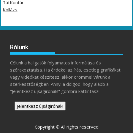
TátKontúr
Kollázs
Rólunk
Célunk a hallgatók folyamatos informálása és
szórakoztatása. Ha érdekel az írás, esetleg grafikákat
vagy videókat készítesz, akkor örömmel várunk a
szerkesztőségben. Annyi a dolgod, hogy alább a
"Jelentkezz újságírónak!" gombra kattintasz!
Jelentkezz újságírónak!
Copyright © All rights reserved