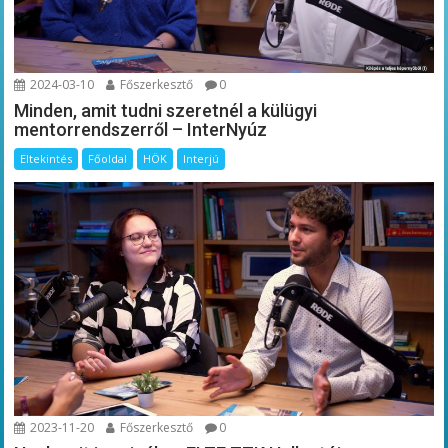
2024-03-10
Főszerkesztő
0
Minden, amit tudni szeretnél a külügyi
mentorrendszerről – InterNyúz
Eltekintés
Főoldal
HÖK
Interjú
2023-11-20
Főszerkesztő
0