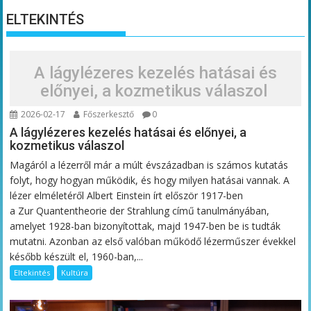
ELTEKINTÉS
A lágylézeres kezelés hatásai és
előnyei, a kozmetikus válaszol
2026-02-17
Főszerkesztő
0
A lágylézeres kezelés hatásai és előnyei, a
kozmetikus válaszol
Magáról a lézerről már a múlt évszázadban is számos kutatás
folyt, hogy hogyan működik, és hogy milyen hatásai vannak. A
lézer elméletéről Albert Einstein írt először 1917-ben
a Zur Quantentheorie der Strahlung című tanulmányában,
amelyet 1928-ban bizonyítottak, majd 1947-ben be is tudták
mutatni. Azonban az első valóban működő lézerműszer évekkel
később készült el, 1960-ban,...
Eltekintés
Kultúra