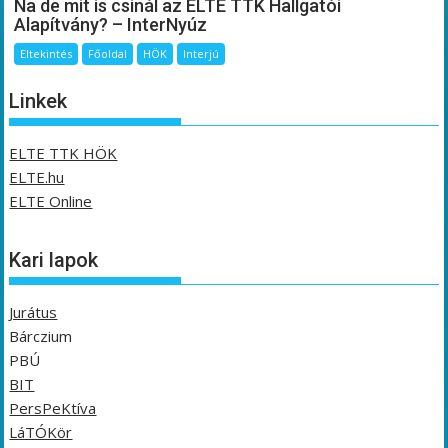
Na de mit is csinál az ELTE TTK Hallgatói
Alapítvány? – InterNyúz
Eltekintés
Főoldal
HÖK
Interjú
Linkek
ELTE TTK HÖK
ELTE.hu
ELTE Online
Kari lapok
Jurátus
Bárczium
PBÚ
BIT
PersPeKtíva
LáTÓKör