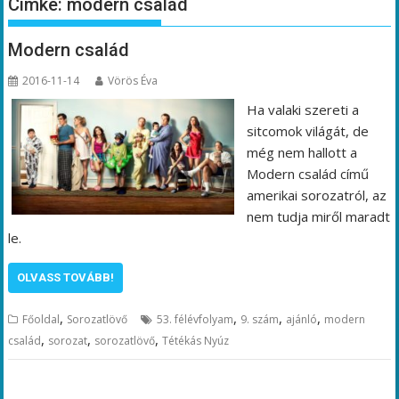
Címke:
modern család
Modern család
2016-11-14
Vörös Éva
Ha valaki szereti a
sitcomok világát, de
még nem hallott a
Modern család című
amerikai sorozatról, az
nem tudja miről maradt
le.
OLVASS TOVÁBB!
,
,
,
,
Főoldal
Sorozatlövő
53. félévfolyam
9. szám
ajánló
modern
,
,
,
család
sorozat
sorozatlövő
Tétékás Nyúz