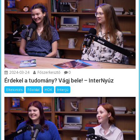
2024-03-24
Főszerkesztő
0
Érdekel a tudomány? Vágj bele! – InterNyúz
Eltekintés
Főoldal
HÖK
Interjú