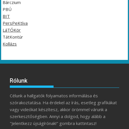
Bárczium
PBÚ
BIT
PersPeKtíva
LáTÓKör
TátKontúr
Kollázs
Rólunk
Célunk a hallgatók folyamatos informálása és
szórakoztatása. Ha érdekel az írás, esetleg grafikákat
vagy videókat készítesz, akkor örömmel várunk a
szerkesztőségben. Annyi a dolgod, hogy alább a
"Jelentkezz újságírónak!" gombra kattintasz!