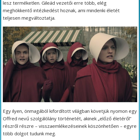
lesz terméketlen. Gileád vezetői erre több, elég
meghökkentő intézkedést hoznak, ami mindenki életét
teljesen megváltoztatja.
Egy ilyen, önmagából kifordított világban követjük nyomon egy
Offred nevű szolgálólány történetét, akinek „előző életéről”
részről részre – visszaemlékezéseinek köszönhetően – egyre
több dolgot tudunk meg.