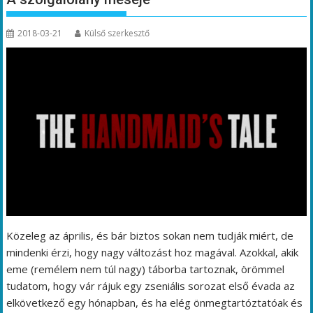
2018-03-21
Külső szerkesztő
Közeleg az április, és bár biztos sokan nem tudják miért, de
mindenki érzi, hogy nagy változást hoz magával. Azokkal, akik
eme (remélem nem túl nagy) táborba tartoznak, örömmel
tudatom, hogy vár rájuk egy zseniális sorozat első évada az
elkövetkező egy hónapban, és ha elég önmegtartóztatóak és