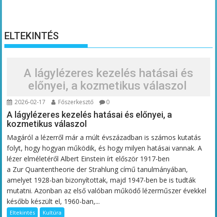
ELTEKINTÉS
A lágylézeres kezelés hatásai és
előnyei, a kozmetikus válaszol
2026-02-17
Főszerkesztő
0
A lágylézeres kezelés hatásai és előnyei, a
kozmetikus válaszol
Magáról a lézerről már a múlt évszázadban is számos kutatás
folyt, hogy hogyan működik, és hogy milyen hatásai vannak. A
lézer elméletéről Albert Einstein írt először 1917-ben
a Zur Quantentheorie der Strahlung című tanulmányában,
amelyet 1928-ban bizonyítottak, majd 1947-ben be is tudták
mutatni. Azonban az első valóban működő lézerműszer évekkel
később készült el, 1960-ban,...
Eltekintés
Kultúra