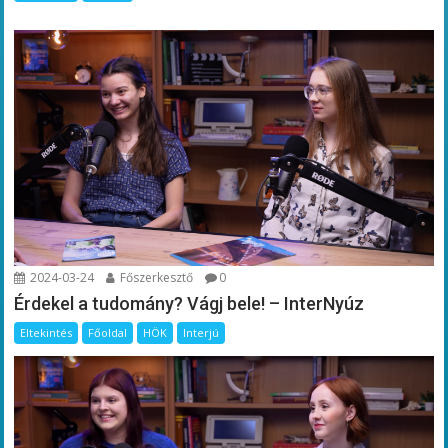
2024-03-24
Főszerkesztő
0
Érdekel a tudomány? Vágj bele! – InterNyúz
Eltekintés
Főoldal
HÖK
Interjú