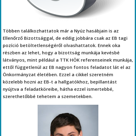
Többen találkozhattatok már a Nyúz hasábjain is az
Ellenőrző Bizottsággal, de eddig jobbára csak az EB tagi
pozíció betöltetlenségéről olvashattatok. Ennek oka
részben az lehet, hogy a bizottság munkája kevésbé
látványos, mint például a TTK HÖK referenseinek munkája,
ettől függetlenül az EB nagyon fontos feladatot lát el az
Önkormányzat életében. Ezzel a cikkel szeretném
közelebb hozni az EB-t a hallgatókhoz, bepillantást
nyújtva a feladatköreibe, hátha ezzel ismertebbé,
szerethetőbbé tehetem a szemetekben.