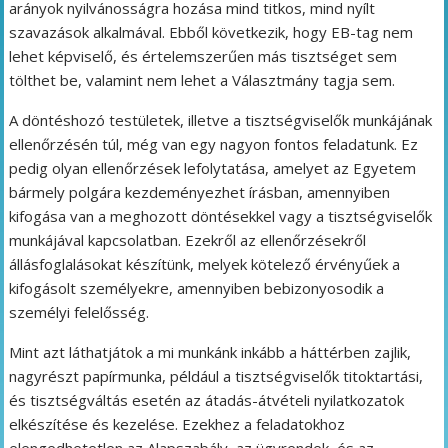
arányok nyilvánosságra hozása mind titkos, mind nyílt
szavazások alkalmával. Ebből következik, hogy EB-tag nem
lehet képviselő, és értelemszerűen más tisztséget sem
tölthet be, valamint nem lehet a Választmány tagja sem.
A döntéshozó testületek, illetve a tisztségviselők munkájának
ellenőrzésén túl, még van egy nagyon fontos feladatunk. Ez
pedig olyan ellenőrzések lefolytatása, amelyet az Egyetem
bármely polgára kezdeményezhet írásban, amennyiben
kifogása van a meghozott döntésekkel vagy a tisztségviselők
munkájával kapcsolatban. Ezekről az ellenőrzésekről
állásfoglalásokat készítünk, melyek kötelező érvényűek a
kifogásolt személyekre, amennyiben bebizonyosodik a
személyi felelősség.
Mint azt láthatjátok a mi munkánk inkább a háttérben zajlik,
nagyrészt papírmunka, például a tisztségviselők titoktartási,
és tisztségváltás esetén az átadás-átvételi nyilatkozatok
elkészítése és kezelése. Ezekhez a feladatokhoz
elengedhetetlen az Alapszabály, az ügyrendek, és az