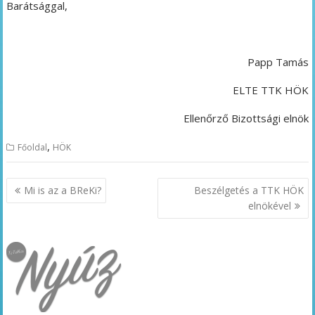
Barátsággal,
Papp Tamás
ELTE TTK HÖK
Ellenőrző Bizottsági elnök
,
Főoldal
HÖK
Bejegyzés
Mi is az a BReKi?
Beszélgetés a TTK HÖK
navigáció
elnökével