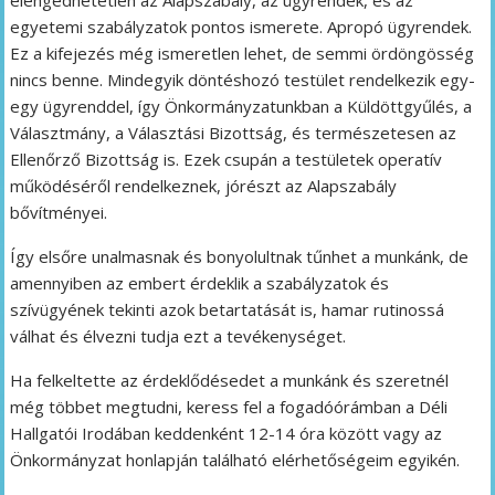
egyetemi szabályzatok pontos ismerete. Apropó ügyrendek.
Ez a kifejezés még ismeretlen lehet, de semmi ördöngösség
nincs benne. Mindegyik döntéshozó testület rendelkezik egy-
egy ügyrenddel, így Önkormányzatunkban a Küldöttgyűlés, a
Választmány, a Választási Bizottság, és természetesen az
Ellenőrző Bizottság is. Ezek csupán a testületek operatív
működéséről rendelkeznek, jórészt az Alapszabály
bővítményei.
Így elsőre unalmasnak és bonyolultnak tűnhet a munkánk, de
amennyiben az embert érdeklik a szabályzatok és
szívügyének tekinti azok betartatását is, hamar rutinossá
válhat és élvezni tudja ezt a tevékenységet.
Ha felkeltette az érdeklődésedet a munkánk és szeretnél
még többet megtudni, keress fel a fogadóórámban a Déli
Hallgatói Irodában keddenként 12-14 óra között vagy az
Önkormányzat honlapján található elérhetőségeim egyikén.