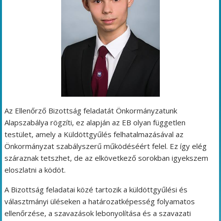
Az Ellenőrző Bizottság feladatát Önkormányzatunk
Alapszabálya rögzíti, ez alapján az EB olyan független
testület, amely a Küldöttgyűlés felhatalmazásával az
Önkormányzat szabályszerű működéséért felel. Ez így elég
száraznak tetszhet, de az elkövetkező sorokban igyekszem
eloszlatni a ködöt.
A Bizottság feladatai közé tartozik a küldöttgyűlési és
választmányi üléseken a határozatképesség folyamatos
ellenőrzése, a szavazások lebonyolítása és a szavazati