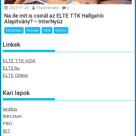
2023-11-20
Főszerkesztő
0
Na de mit is csinál az ELTE TTK Hallgatói
Alapítvány? – InterNyúz
Eltekintés
Főoldal
HÖK
Interjú
Linkek
ELTE TTK HÖK
ELTE.hu
ELTE Online
Kari lapok
Jurátus
Bárczium
PBÚ
BIT