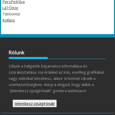
PersPeKtíva
LáTÓKör
TátKontúr
Kollázs
Rólunk
Célunk a hallgatók folyamatos informálása és
szórakoztatása. Ha érdekel az írás, esetleg grafikákat
vagy videókat készítesz, akkor örömmel várunk a
szerkesztőségben. Annyi a dolgod, hogy alább a
"Jelentkezz újságírónak!" gombra kattintasz!
Jelentkezz újságírónak!