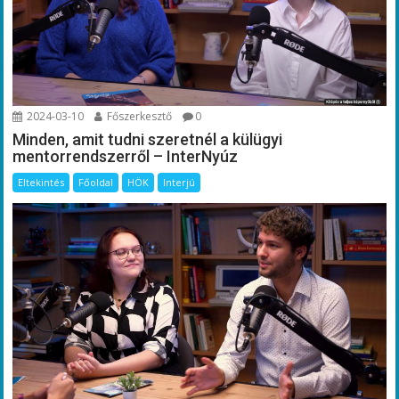
2024-03-10
Főszerkesztő
0
Minden, amit tudni szeretnél a külügyi
mentorrendszerről – InterNyúz
Eltekintés
Főoldal
HÖK
Interjú