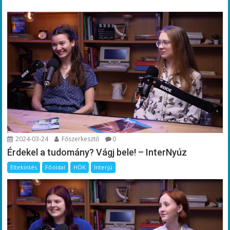
2024-03-24
Főszerkesztő
0
Érdekel a tudomány? Vágj bele! – InterNyúz
Eltekintés
Főoldal
HÖK
Interjú