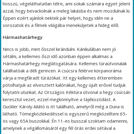
hosszú, végeláthatatlan télre, ami sokak számára egyet jelent
azzal, hogy bevackolnak a meleg lakásba és nem mozdulnak ki.
Éppen ezért ajánlok nektek pár helyet, hogy idén ne a
sorozatok és a filmek világába meneküljetek a hideg elől.
Hármashatárhegy
Nincs is jobb, mint ősszel kirándulni. Kánikulában nem jó
sétálni, a kellemes őszi idő azonban éppen alkalmas a
Hármashatárhegy meglátogatására. Kellemes túraútvonalak
találhatóak a déli gerincen. A csúcsra felérve körpanoráma
várja a megfáradt túrázókat. Itt egy kellemes étteremben
pótolhatjuk az elvesztett kalóriákat, hogy újult erővel tudjuk
folytatni utunkat. Az Országos Kéktúra útvonal a hegy csúcsán
keresztül vezet, ezzel megkönnyítve a tájékozódást. A
Guckler Károly-kilátó is itt található, amelyről még a Duna is
látható. Tömegközlekedéssel is egyszerű megközelíteni 65-
ös vagy 65A buszokkal. Én 11-es busszal szoktam odamenni,
amelynek a végállomásáról egy fél órás erdei sétával a