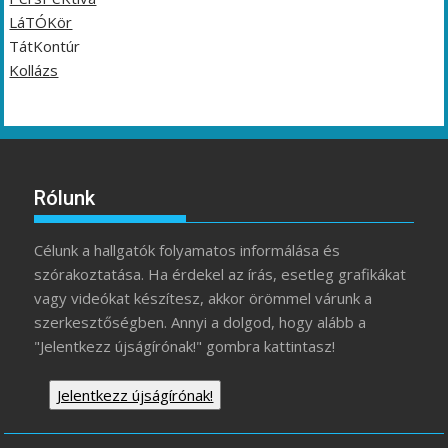
LáTÓKör
TátKontúr
Kollázs
Rólunk
Célunk a hallgatók folyamatos informálása és
szórakoztatása. Ha érdekel az írás, esetleg grafikákat
vagy videókat készítesz, akkor örömmel várunk a
szerkesztőségben. Annyi a dolgod, hogy alább a
"Jelentkezz újságírónak!" gombra kattintasz!
Jelentkezz újságírónak!