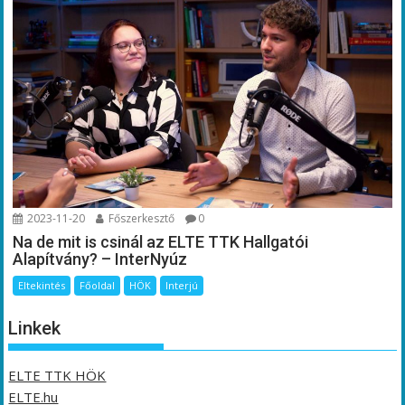
2023-11-20
Főszerkesztő
0
Na de mit is csinál az ELTE TTK Hallgatói
Alapítvány? – InterNyúz
Eltekintés
Főoldal
HÖK
Interjú
Linkek
ELTE TTK HÖK
ELTE.hu