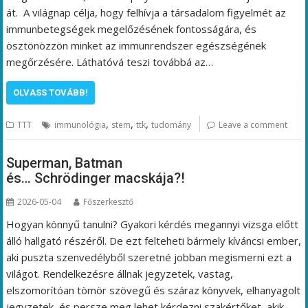
át. A világnap célja, hogy felhívja a társadalom figyelmét az
immunbetegségek megelőzésének fontosságára, és
ösztönözzön minket az immunrendszer egészségének
megőrzésére. Láthatóvá teszi továbbá az…
OLVASS TOVÁBB!
,
,
,
TTT
immunológia
stem
ttk
tudomány
Leave a comment
Superman, Batman
és… Schrödinger macskája?!
2026-05-04
Főszerkesztő
Hogyan könnyű tanulni? Gyakori kérdés megannyi vizsga előtt
álló hallgató részéről. De ezt felteheti bármely kíváncsi ember,
aki puszta szenvedélyből szeretné jobban megismerni ezt a
világot. Rendelkezésre állnak jegyzetek, vastag,
elszomorítóan tömör szövegű és száraz könyvek, elhanyagolt
jegyzetek, és persze meg lehet kérdezni szakértőket, akik