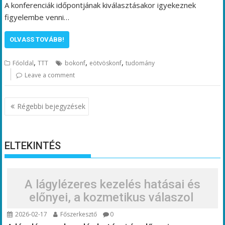
A konferenciák időpontjának kiválasztásakor igyekeznek
figyelembe venni…
OLVASS TOVÁBB!
,
,
,
Főoldal
TTT
bokonf
eötvöskonf
tudomány
Leave a comment
Bejegyzés
Régebbi bejegyzések
navigáció
ELTEKINTÉS
A lágylézeres kezelés hatásai és
előnyei, a kozmetikus válaszol
2026-02-17
Főszerkesztő
0