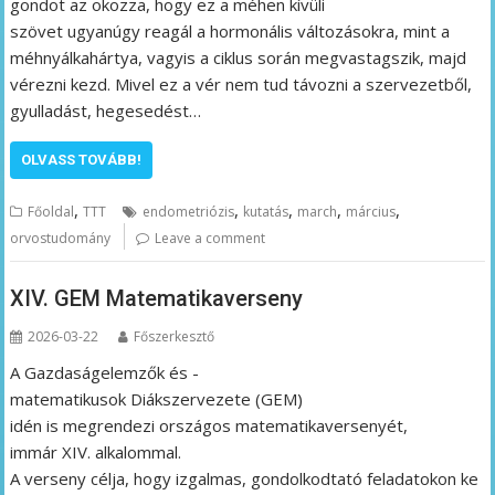
gondot az okozza, hogy ez a méhen kívüli
szövet ugyanúgy reagál a hormonális változásokra, mint a
méhnyálkahártya, vagyis a ciklus során megvastagszik, majd
vérezni kezd. Mivel ez a vér nem tud távozni a szervezetből,
gyulladást, hegesedést…
OLVASS TOVÁBB!
,
,
,
,
,
Főoldal
TTT
endometriózis
kutatás
march
március
orvostudomány
Leave a comment
XIV. GEM Matematikaverseny
2026-03-22
Főszerkesztő
A Gazdaságelemzők és -
matematikusok Diákszervezete (GEM)
idén is megrendezi országos matematikaversenyét,
immár XIV. alkalommal.
A verseny célja, hogy izgalmas, gondolkodtató feladatokon ke