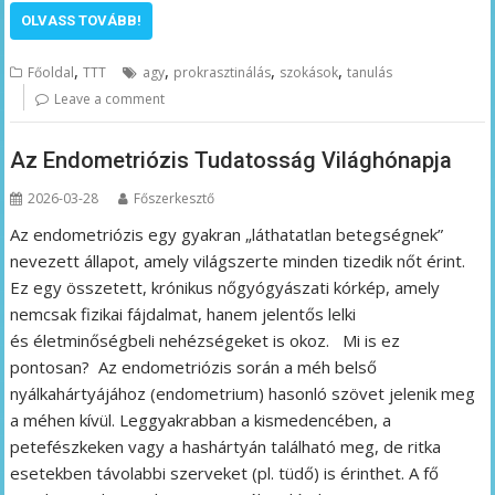
OLVASS TOVÁBB!
,
,
,
,
Főoldal
TTT
agy
prokrasztinálás
szokások
tanulás
Leave a comment
Az Endometriózis Tudatosság Világhónapja
2026-03-28
Főszerkesztő
Az endometriózis egy gyakran „láthatatlan betegségnek”
nevezett állapot, amely világszerte minden tizedik nőt érint.
Ez egy összetett, krónikus nőgyógyászati kórkép, amely
nemcsak fizikai fájdalmat, hanem jelentős lelki
és életminőségbeli nehézségeket is okoz. Mi is ez
pontosan? Az endometriózis során a méh belső
nyálkahártyájához (endometrium) hasonló szövet jelenik meg
a méhen kívül. Leggyakrabban a kismedencében, a
petefészkeken vagy a hashártyán található meg, de ritka
esetekben távolabbi szerveket (pl. tüdő) is érinthet. A fő