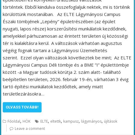
történtek. Ebből kiindulva összefoglaljuk nektek, mi is történik
körülöttünk mostanában. Az ELTE Lágymányosi Campus
Északi tömbjének „Lepény” épületrészében (az épület
nyugati, lapos része) korszerűsítési munkálatok kezdődnek,
amelyekkel párhuzamosan az érintett területen új közösségi
tér is kialakításra kerül. A változások várhatóan augusztus
végéig fognak tartani a Lágymányosi Üzemeltetés
szerint. Ezzel olyan változások következtek be mint; Az ELTE
Lágymányosi Campus Déli tömbje és a BME ”I” épülettömbje
között -a Magyar tudósok körútja 2. szám alatt- található
beépítetlen területen, 2026. február 19-én, várhatóan 3 évig
tartó építési munkálatok kezdődtek, amely miatt
területlezárásokra…
OLVASS TOVÁBB!
,
,
,
,
,
Főoldal
HÖK
ELTE
eltettk
kampusz
lágymányos
újítások
Leave a comment