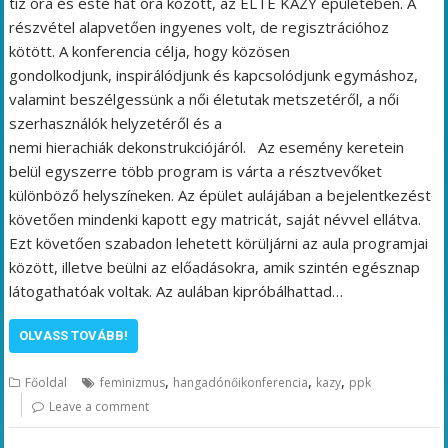
tíz óra és este hat óra között, az ELTE KAZY épületében. A
részvétel alapvetően ingyenes volt, de regisztrációhoz
kötött. A konferencia célja, hogy közösen
gondolkodjunk, inspirálódjunk és kapcsolódjunk egymáshoz,
valamint beszélgessünk a női életutak metszetéről, a női
szerhasználók helyzetéről és a
nemi hierachiák dekonstrukciójáról. Az esemény keretein
belül egyszerre több program is várta a résztvevőket
különböző helyszíneken. Az épület aulájában a bejelentkezést
követően mindenki kapott egy matricát, saját névvel ellátva.
Ezt követően szabadon lehetett körüljárni az aula programjai
között, illetve beülni az előadásokra, amik szintén egésznap
látogathatóak voltak. Az aulában kipróbálhattad…
OLVASS TOVÁBB!
,
,
,
Főoldal
feminizmus
hangadónőikonferencia
kazy
ppk
Leave a comment