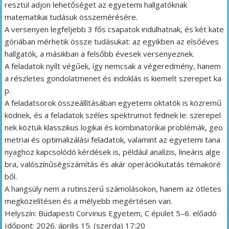
resztül adjon lehetőséget az egyetemi hallgatóknak
matematikai tudásuk összemérésére.
A versenyen legfeljebb 3 fős csapatok indulhatnak, és két kate
góriában mérhetik össze tudásukat: az egyikben az elsőéves
hallgatók, a másikban a felsőbb évesek versenyeznek.
A feladatok nyílt végűek, így nemcsak a végeredmény, hanem
a részletes gondolatmenet és indoklás is kiemelt szerepet ka
p.
A feladatsorok összeállításában egyetemi oktatók is közremű
ködnek, és a feladatok széles spektrumot fednek le: szerepel
nek köztük klasszikus logikai és kombinatorikai problémák, geo
metriai és optimalizálási feladatok, valamint az egyetemi tana
nyaghoz kapcsolódó kérdések is, például analízis, lineáris alge
bra, valószínűségszámítás és akár operációkutatás témaköré
ből.
A hangsúly nem a rutinszerű számolásokon, hanem az ötletes
megközelítésen és a mélyebb megértésen van.
Helyszín: Budapesti Corvinus Egyetem, C épület 5–6. előadó
Időpont: 2026. április 15. (szerda) 17:20