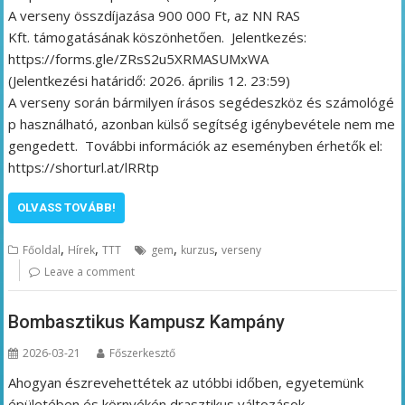
A verseny összdíjazása 900 000 Ft, az NN RAS
Kft. támogatásának köszönhetően. Jelentkezés:
https://forms.gle/ZRsS2u5XRMASUMxWA
(Jelentkezési határidő: 2026. április 12. 23:59)
A verseny során bármilyen írásos segédeszköz és számológé
p használható, azonban külső segítség igénybevétele nem me
gengedett. További információk az eseményben érhetők el:
https://shorturl.at/lRRtp
OLVASS TOVÁBB!
,
,
,
,
Főoldal
Hírek
TTT
gem
kurzus
verseny
Leave a comment
Bombasztikus Kampusz Kampány
2026-03-21
Főszerkesztő
Ahogyan észrevehettétek az utóbbi időben, egyetemünk
épületében és környékén drasztikus változások