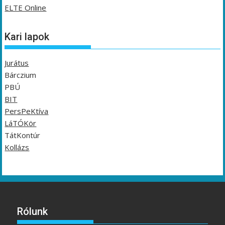
ELTE Online
Kari lapok
Jurátus
Bárczium
PBÚ
BIT
PersPeKtíva
LáTÓKör
TátKontúr
Kollázs
Rólunk