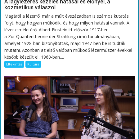
A lágylézeres kezelés hatásai és előnyei, a
kozmetikus válaszol
Magáról a lézerről már a múlt évszázadban is számos kutatás
folyt, hogy hogyan működik, és hogy milyen hatásai vannak. A
lézer elméletéről Albert Einstein írt először 1917-ben
a Zur Quantentheorie der Strahlung című tanulmányában,
amelyet 1928-ban bizonyítottak, majd 1947-ben be is tudták
mutatni. Azonban az első valóban működő lézerműszer évekkel
később készült el, 1960-ban,...
Eltekintés
Kultúra