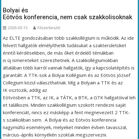
Bolyai és
Eötvös konferencia, nem csak szakkolisoknak
2026-03-15
Főszerkesztő
Az ELTE gondozásában több szakkollégium is működik. Az ide
felvett hallgatók elmélyíthetik tudásukat a szakterületüket
érintő kérdésekben, de más őket érdeklő témákban
is új ismereteket szerezhetnek. A szakkollégiumokban
általában több karról vannak hallgatók, így a kapcsolatépítés is
garantált. A TTK-sok a Bolyai Kollégium és az Eötvös József
Collegium közül választhatnak. Míg a Bolyain a TTK és az
IK osztozik, addig az
Eötvösben a TTK, az IK, a TÁTK, a BTK, a GTK hallgatóival leh
et találkozni. Minden szakkollégium szokott rendezni saját
konferenciát, nincs ez másképp a fent megnevezett 2 TTK-
s szakkoliban sem. A Bolyai és az Eötvös konferencia
nagymúltú események, melyeket minden évben tavasszal,
március-április környékén szoktak megszervezni.