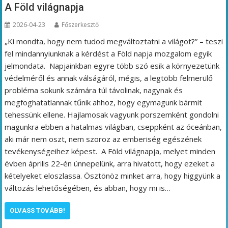
A Föld világnapja
2026-04-23
Főszerkesztő
„Ki mondta, hogy nem tudod megváltoztatni a világot?” – teszi
fel mindannyiunknak a kérdést a Föld napja mozgalom egyik
jelmondata. Napjainkban egyre több szó esik a környezetünk
védelméről és annak válságáról, mégis, a legtöbb felmerülő
probléma sokunk számára túl távolinak, nagynak és
megfoghatatlannak tűnik ahhoz, hogy egymagunk bármit
tehessünk ellene. Hajlamosak vagyunk porszemként gondolni
magunkra ebben a hatalmas világban, cseppként az óceánban,
aki már nem oszt, nem szoroz az emberiség egészének
tevékenységeihez képest. A Föld világnapja, melyet minden
évben április 22-én ünnepelünk, arra hivatott, hogy ezeket a
kételyeket eloszlassa. Ösztönöz minket arra, hogy higgyünk a
változás lehetőségében, és abban, hogy mi is…
OLVASS TOVÁBB!