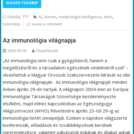
OLVASS TOVÁBB!
,
,
,
,
,
Főoldal
TTT
AI
hunren
mesterséges intelligencia
stem
tudomány
Leave a comment
Az immunológia világnapja
2026-05-05
Főszerkesztő
„Az immunológia nem csak a gyógyításról, hanem a
megelőzésről és a társadalom egészének védelméről szól” –
olvashattuk a Magyar Orvosok Szakszervezete kiírását az idei
immunológia világnapján. Az immunológia világnapját minden
évben április 29-én tartjuk. A világnapot 2004-ben az Európai
Immunológiai Társaságok Szövetsége kezdeményezte
elsőként, majd ehhez kapcsolódóan az Egészségügyi
Világszervezet (WHO) felvetésére április 23-tól 29-ig az
immunológia hetét ünnepeljük. Ezeken a napokon világszerte
konferenciák, előadások és továbbképzések kerülnek
megrendezésre, valamint pályázatok indulnak és díjakat adnak