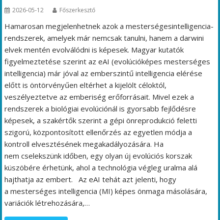
2026-05-12
Főszerkesztő
Hamarosan megjelenhetnek azok a mesterségesintelligencia-
rendszerek, amelyek már nemcsak tanulni, hanem a darwini
elvek mentén evolválódni is képesek. Magyar kutatók
figyelmeztetése szerint az eAI (evolúcióképes mesterséges
intelligencia) már jóval az emberszintű intelligencia elérése
előtt is öntörvényűen eltérhet a kijelölt céloktól,
veszélyeztetve az emberiség erőforrásait. Mivel ezek a
rendszerek a biológiai evolúciónál is gyorsabb fejlődésre
képesek, a szakértők szerint a gépi önreprodukció feletti
szigorú, központosított ellenőrzés az egyetlen módja a
kontroll elvesztésének megakadályozására. Ha
nem cselekszünk időben, egy olyan új evolúciós korszak
küszöbére érhetünk, ahol a technológia végleg uralma alá
hajthatja az embert. Az eAI tehát azt jelenti, hogy
a mesterséges intelligencia (MI) képes önmaga másolására,
variációk létrehozására,…