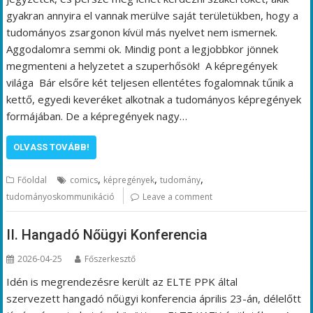
gyakran annyira el vannak merülve saját területükben, hogy a
tudományos zsargonon kívül más nyelvet nem ismernek.
Aggodalomra semmi ok. Mindig pont a legjobbkor jönnek
megmenteni a helyzetet a szuperhősök! A képregények
világa Bár elsőre két teljesen ellentétes fogalomnak tűnik a
kettő, egyedi keveréket alkotnak a tudományos képregények
formájában. De a képregények nagy…
OLVASS TOVÁBB!
,
,
,
Főoldal
comics
képregények
tudomány
tudományoskommunikáció
Leave a comment
II. Hangadó Nőügyi Konferencia
2026-04-25
Főszerkesztő
Idén is megrendezésre került az ELTE PPK által
szervezett hangadó nőügyi konferencia április 23-án, délelőtt