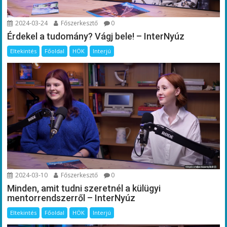
2024-03-24
Főszerkesztő
0
Érdekel a tudomány? Vágj bele! – InterNyúz
Eltekintés
Főoldal
HÖK
Interjú
2024-03-10
Főszerkesztő
0
Minden, amit tudni szeretnél a külügyi
mentorrendszerről – InterNyúz
Eltekintés
Főoldal
HÖK
Interjú