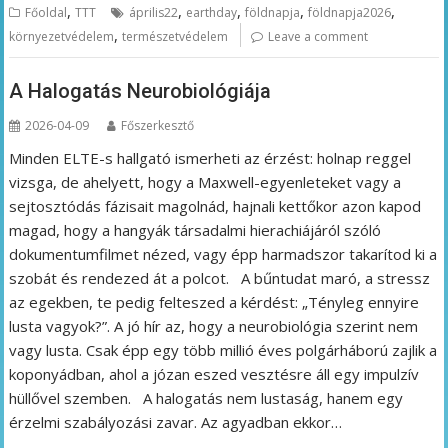
,
,
,
,
,
Főoldal
TTT
április22
earthday
földnapja
földnapja2026
,
környezetvédelem
természetvédelem
Leave a comment
A Halogatás Neurobiológiája
2026-04-09
Főszerkesztő
Minden ELTE-s hallgató ismerheti az érzést: holnap reggel
vizsga, de ahelyett, hogy a Maxwell-egyenleteket vagy a
sejtosztódás fázisait magolnád, hajnali kettőkor azon kapod
magad, hogy a hangyák társadalmi hierachiájáról szóló
dokumentumfilmet nézed, vagy épp harmadszor takarítod ki a
szobát és rendezed át a polcot. A bűntudat maró, a stressz
az egekben, te pedig felteszed a kérdést: „Tényleg ennyire
lusta vagyok?”. A jó hír az, hogy a neurobiológia szerint nem
vagy lusta. Csak épp egy több millió éves polgárháború zajlik a
koponyádban, ahol a józan eszed vesztésre áll egy impulzív
hüllővel szemben. A halogatás nem lustaság, hanem egy
érzelmi szabályozási zavar. Az agyadban ekkor…