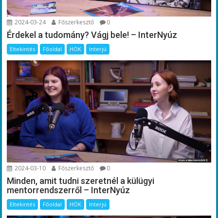
2024-03-24
Főszerkesztő
0
Érdekel a tudomány? Vágj bele! – InterNyúz
Eltekintés
Főoldal
HÖK
Interjú
2024-03-10
Főszerkesztő
0
Minden, amit tudni szeretnél a külügyi
mentorrendszerről – InterNyúz
Eltekintés
Főoldal
HÖK
Interjú