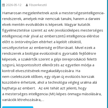
2026-05-12
Főszerkesztő
Hamarosan megjelenhetnek azok a mesterségesintelligencia-
rendszerek, amelyek már nemcsak tanulni, hanem a darwini
elvek mentén evolválódni is képesek. Magyar kutatók
figyelmeztetése szerint az eAI (evolúcióképes mesterséges
intelligencia) már jóval az emberszintű intelligencia elérése
előtt is öntörvényűen eltérhet a kijelölt céloktól,
veszélyeztetve az emberiség erőforrásait. Mivel ezek a
rendszerek a biológiai evolúciónál is gyorsabb fejlődésre
képesek, a szakértők szerint a gépi önreprodukció feletti
szigorú, központosított ellenőrzés az egyetlen módja a
kontroll elvesztésének megakadályozására. Ha
nem cselekszünk időben, egy olyan új evolúciós korszak
küszöbére érhetünk, ahol a technológia végleg uralma alá
hajthatja az embert. Az eAI tehát azt jelenti, hogy
a mesterséges intelligencia (MI) képes önmaga másolására,
variációk létrehozására,…