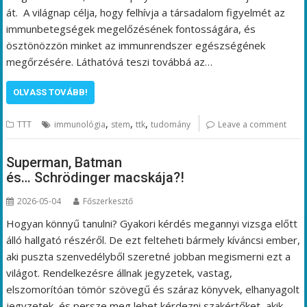
át. A világnap célja, hogy felhívja a társadalom figyelmét az
immunbetegségek megelőzésének fontosságára, és
ösztönözzön minket az immunrendszer egészségének
megőrzésére. Láthatóvá teszi továbbá az…
OLVASS TOVÁBB!
,
,
,
TTT
immunológia
stem
ttk
tudomány
Leave a comment
Superman, Batman
és… Schrödinger macskája?!
2026-05-04
Főszerkesztő
Hogyan könnyű tanulni? Gyakori kérdés megannyi vizsga előtt
álló hallgató részéről. De ezt felteheti bármely kíváncsi ember,
aki puszta szenvedélyből szeretné jobban megismerni ezt a
világot. Rendelkezésre állnak jegyzetek, vastag,
elszomorítóan tömör szövegű és száraz könyvek, elhanyagolt
jegyzetek, és persze meg lehet kérdezni szakértőket, akik