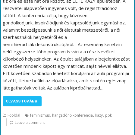
tíz óra és este hat óra között, az ELTE KAZY épületében. A
részvétel alapvetően ingyenes volt, de regisztrációhoz
kötött. A konferencia célja, hogy közösen
gondolkodjunk, inspirálódjunk és kapcsolódjunk egymáshoz,
valamint beszélgessünk a női életutak metszetéről, a női
szerhasználók helyzetéről és a
nemi hierachiák dekonstrukciójáról. Az esemény keretein
belül egyszerre több program is várta a résztvevőket
különböző helyszíneken. Az épület aulájában a bejelentkezést
követően mindenki kapott egy matricát, saját névvel ellátva.
Ezt követően szabadon lehetett körüljárni az aula programjai
között, illetve beülni az előadásokra, amik szintén egésznap
látogathatóak voltak. Az aulában kipróbálhattad…
OLVASS TOVÁBB!
,
,
,
Főoldal
feminizmus
hangadónőikonferencia
kazy
ppk
Leave a comment