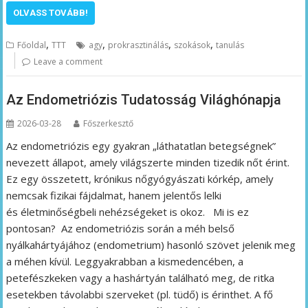
OLVASS TOVÁBB!
,
,
,
,
Főoldal
TTT
agy
prokrasztinálás
szokások
tanulás
Leave a comment
Az Endometriózis Tudatosság Világhónapja
2026-03-28
Főszerkesztő
Az endometriózis egy gyakran „láthatatlan betegségnek”
nevezett állapot, amely világszerte minden tizedik nőt érint.
Ez egy összetett, krónikus nőgyógyászati kórkép, amely
nemcsak fizikai fájdalmat, hanem jelentős lelki
és életminőségbeli nehézségeket is okoz. Mi is ez
pontosan? Az endometriózis során a méh belső
nyálkahártyájához (endometrium) hasonló szövet jelenik meg
a méhen kívül. Leggyakrabban a kismedencében, a
petefészkeken vagy a hashártyán található meg, de ritka
esetekben távolabbi szerveket (pl. tüdő) is érinthet. A fő