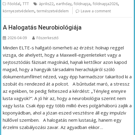
,
,
,
,
,
Főoldal
TTT
április22
earthday
földnapja
földnapja2026
,
környezetvédelem
természetvédelem
Leave a comment
A Halogatás Neurobiológiája
2026-04-09
Főszerkesztő
Minden ELTE-s hallgató ismerheti az érzést: holnap reggel
vizsga, de ahelyett, hogy a Maxwell-egyenleteket vagy a
sejtosztódás fázisait magolnád, hajnali kettőkor azon kapod
magad, hogy a hangyák társadalmi hierachiájáról szóló
dokumentumfilmet nézed, vagy épp harmadszor takarítod ki a
szobát és rendezed át a polcot. A bűntudat maró, a stressz
az egekben, te pedig felteszed a kérdést: „Tényleg ennyire
lusta vagyok?”. A jó hír az, hogy a neurobiológia szerint nem
vagy lusta. Csak épp egy több millió éves polgárháború zajlik a
koponyádban, ahol a józan eszed vesztésre áll egy impulzív
hüllővel szemben. A halogatás nem lustaság, hanem egy
érzelmi szabályozási zavar. Az agyadban ekkor…