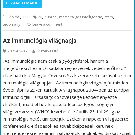
OLVASS TOVÁBB!
,
,
,
,
,
Főoldal
TTT
AI
hunren
mesterséges intelligencia
stem
tudomány
Leave a comment
Az immunológia világnapja
2026-05-05
Főszerkesztő
„Az immunológia nem csak a gyógyításról, hanem a
megelőzésről és a társadalom egészének védelméről szól” –
olvashattuk a Magyar Orvosok Szakszervezete kiírását az idei
immunológia világnapján. Az immunológia világnapját minden
évben április 29-én tartjuk. A világnapot 2004-ben az Európai
Immunológiai Társaságok Szövetsége kezdeményezte
elsőként, majd ehhez kapcsolódóan az Egészségügyi
Világszervezet (WHO) felvetésére április 23-tól 29-ig az
immunológia hetét ünnepeljük. Ezeken a napokon világszerte
konferenciák, előadások és továbbképzések kerülnek
megrendezésre, valamint pályázatok indulnak és díjakat adnak