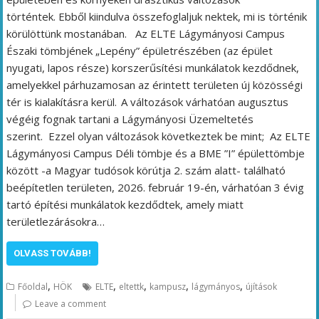
történtek. Ebből kiindulva összefoglaljuk nektek, mi is történik
körülöttünk mostanában. Az ELTE Lágymányosi Campus
Északi tömbjének „Lepény” épületrészében (az épület
nyugati, lapos része) korszerűsítési munkálatok kezdődnek,
amelyekkel párhuzamosan az érintett területen új közösségi
tér is kialakításra kerül. A változások várhatóan augusztus
végéig fognak tartani a Lágymányosi Üzemeltetés
szerint. Ezzel olyan változások következtek be mint; Az ELTE
Lágymányosi Campus Déli tömbje és a BME ”I” épülettömbje
között -a Magyar tudósok körútja 2. szám alatt- található
beépítetlen területen, 2026. február 19-én, várhatóan 3 évig
tartó építési munkálatok kezdődtek, amely miatt
területlezárásokra…
OLVASS TOVÁBB!
,
,
,
,
,
Főoldal
HÖK
ELTE
eltettk
kampusz
lágymányos
újítások
Leave a comment