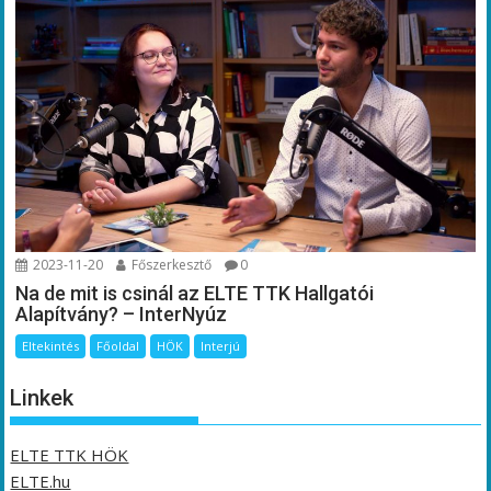
2023-11-20
Főszerkesztő
0
Na de mit is csinál az ELTE TTK Hallgatói
Alapítvány? – InterNyúz
Eltekintés
Főoldal
HÖK
Interjú
Linkek
ELTE TTK HÖK
ELTE.hu