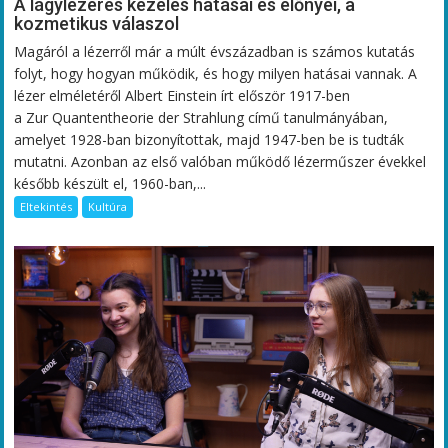
A lágylézeres kezelés hatásai és előnyei, a
kozmetikus válaszol
Magáról a lézerről már a múlt évszázadban is számos kutatás
folyt, hogy hogyan működik, és hogy milyen hatásai vannak. A
lézer elméletéről Albert Einstein írt először 1917-ben
a Zur Quantentheorie der Strahlung című tanulmányában,
amelyet 1928-ban bizonyítottak, majd 1947-ben be is tudták
mutatni. Azonban az első valóban működő lézerműszer évekkel
később készült el, 1960-ban,...
Eltekintés
Kultúra