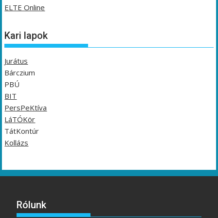
ELTE Online
Kari lapok
Jurátus
Bárczium
PBÚ
BIT
PersPeKtíva
LáTÓKör
TátKontúr
Kollázs
Rólunk