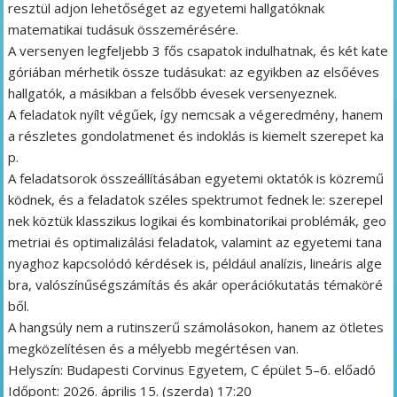
resztül adjon lehetőséget az egyetemi hallgatóknak
matematikai tudásuk összemérésére.
A versenyen legfeljebb 3 fős csapatok indulhatnak, és két kate
góriában mérhetik össze tudásukat: az egyikben az elsőéves
hallgatók, a másikban a felsőbb évesek versenyeznek.
A feladatok nyílt végűek, így nemcsak a végeredmény, hanem
a részletes gondolatmenet és indoklás is kiemelt szerepet ka
p.
A feladatsorok összeállításában egyetemi oktatók is közremű
ködnek, és a feladatok széles spektrumot fednek le: szerepel
nek köztük klasszikus logikai és kombinatorikai problémák, geo
metriai és optimalizálási feladatok, valamint az egyetemi tana
nyaghoz kapcsolódó kérdések is, például analízis, lineáris alge
bra, valószínűségszámítás és akár operációkutatás témaköré
ből.
A hangsúly nem a rutinszerű számolásokon, hanem az ötletes
megközelítésen és a mélyebb megértésen van.
Helyszín: Budapesti Corvinus Egyetem, C épület 5–6. előadó
Időpont: 2026. április 15. (szerda) 17:20