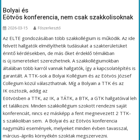
Bolyai és
Eötvös konferencia, nem csak szakkolisoknak
2026-03-15
Főszerkesztő
Az ELTE gondozásában több szakkollégium is működik. Az ide
felvett hallgatók elmélyíthetik tudásukat a szakterületüket
érintő kérdésekben, de más őket érdeklő témákban
is új ismereteket szerezhetnek. A szakkollégiumokban
általában több karról vannak hallgatók, így a kapcsolatépítés is
garantált. A TTK-sok a Bolyai Kollégium és az Eötvös József
Collegium közül választhatnak. Míg a Bolyain a TTK és az
IK osztozik, addig az
Eötvösben a TTK, az IK, a TÁTK, a BTK, a GTK hallgatóival leh
et találkozni. Minden szakkollégium szokott rendezni saját
konferenciát, nincs ez másképp a fent megnevezett 2 TTK-
s szakkoliban sem. A Bolyai és az Eötvös konferencia
nagymúltú események, melyeket minden évben tavasszal,
március-április környékén szoktak megszervezni.