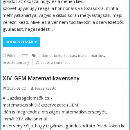
gondot az okozza, hogy ez a méhen kívüli
szövet ugyanúgy reagál a hormonális változásokra, mint a
méhnyálkahártya, vagyis a ciklus során megvastagszik, majd
vérezni kezd. Mivel ez a vér nem tud távozni a szervezetből,
gyulladást, hegesedést…
OLVASS TOVÁBB!
,
,
,
,
,
Főoldal
TTT
endometriózis
kutatás
march
március
orvostudomány
Leave a comment
XIV. GEM Matematikaverseny
2026-03-22
Főszerkesztő
A Gazdaságelemzők és -
matematikusok Diákszervezete (GEM)
idén is megrendezi országos matematikaversenyét,
immár XIV. alkalommal.
A verseny célja, hogy izgalmas, gondolkodtató feladatokon ke