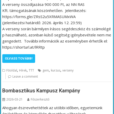
A verseny összdíjazása 900 000 Ft, az NN RAS
Kft. támogatásának köszönhetően. Jelentkezés:
https://forms.gle/ZRsS2u5XRMASUMxWA
(Jelentkezési határidő: 2026. április 12. 23:59)
A verseny során bármilyen írásos segédeszköz és számológé
p használható, azonban külső segítség igénybevétele nem me
gengedett. További információk az eseményben érhetők el:
https://shorturl.at/lRRtp
OLVASS TOVÁBB!
,
,
,
,
Főoldal
Hírek
TTT
gem
kurzus
verseny
Leave a comment
Bombasztikus Kampusz Kampány
2026-03-21
Főszerkesztő
Ahogyan észrevehettétek az utóbbi időben, egyetemünk
épületében és környékén drasztikus változások