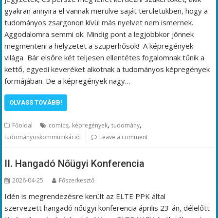
gyakran annyira el vannak merülve saját területükben, hogy a
tudományos zsargonon kívül más nyelvet nem ismernek.
Aggodalomra semmi ok. Mindig pont a legjobbkor jönnek
megmenteni a helyzetet a szuperhősök! A képregények
világa Bár elsőre két teljesen ellentétes fogalomnak tűnik a
kettő, egyedi keveréket alkotnak a tudományos képregények
formájában. De a képregények nagy…
OLVASS TOVÁBB!
,
,
,
Főoldal
comics
képregények
tudomány
tudományoskommunikáció
Leave a comment
II. Hangadó Nőügyi Konferencia
2026-04-25
Főszerkesztő
Idén is megrendezésre került az ELTE PPK által
szervezett hangadó nőügyi konferencia április 23-án, délelőtt