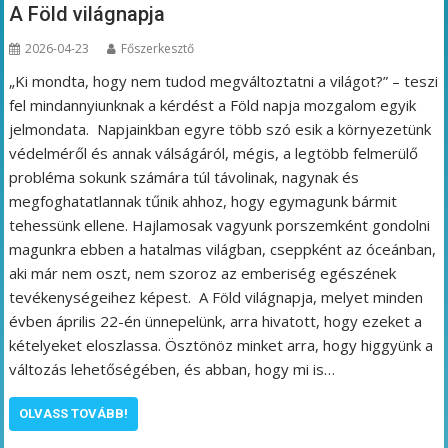
A Föld világnapja
2026-04-23
Főszerkesztő
„Ki mondta, hogy nem tudod megváltoztatni a világot?” – teszi
fel mindannyiunknak a kérdést a Föld napja mozgalom egyik
jelmondata. Napjainkban egyre több szó esik a környezetünk
védelméről és annak válságáról, mégis, a legtöbb felmerülő
probléma sokunk számára túl távolinak, nagynak és
megfoghatatlannak tűnik ahhoz, hogy egymagunk bármit
tehessünk ellene. Hajlamosak vagyunk porszemként gondolni
magunkra ebben a hatalmas világban, cseppként az óceánban,
aki már nem oszt, nem szoroz az emberiség egészének
tevékenységeihez képest. A Föld világnapja, melyet minden
évben április 22-én ünnepelünk, arra hivatott, hogy ezeket a
kételyeket eloszlassa. Ösztönöz minket arra, hogy higgyünk a
változás lehetőségében, és abban, hogy mi is…
OLVASS TOVÁBB!