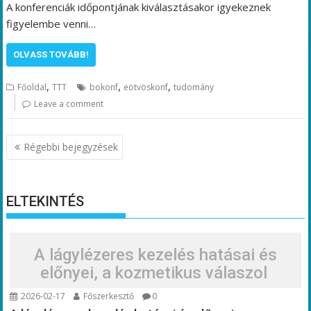
A konferenciák időpontjának kiválasztásakor igyekeznek
figyelembe venni…
OLVASS TOVÁBB!
,
,
,
Főoldal
TTT
bokonf
eötvöskonf
tudomány
Leave a comment
Bejegyzés
Régebbi bejegyzések
navigáció
ELTEKINTÉS
A lágylézeres kezelés hatásai és
előnyei, a kozmetikus válaszol
2026-02-17
Főszerkesztő
0