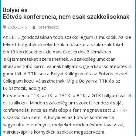
Bolyai és
Eötvös konferencia, nem csak szakkolisoknak
2026-03-15
Főszerkesztő
Az ELTE gondozásában több szakkollégium is működik. Az ide
felvett hallgatók elmélyíthetik tudásukat a szakterületüket
érintő kérdésekben, de más őket érdeklő témákban
is új ismereteket szerezhetnek. A szakkollégiumokban
általában több karról vannak hallgatók, így a kapcsolatépítés is
garantált. A TTK-sok a Bolyai Kollégium és az Eötvös József
Collegium közül választhatnak. Míg a Bolyain a TTK és az
IK osztozik, addig az
Eötvösben a TTK, az IK, a TÁTK, a BTK, a GTK hallgatóival leh
et találkozni. Minden szakkollégium szokott rendezni saját
konferenciát, nincs ez másképp a fent megnevezett 2 TTK-
s szakkoliban sem. A Bolyai és az Eötvös konferencia
nagymúltú események, melyeket minden évben tavasszal,
március-április környékén szoktak megszervezni.