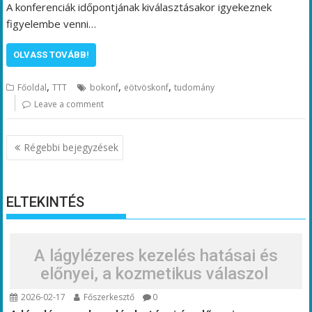
A konferenciák időpontjának kiválasztásakor igyekeznek
figyelembe venni…
OLVASS TOVÁBB!
,
,
,
Főoldal
TTT
bokonf
eötvöskonf
tudomány
Leave a comment
Bejegyzés
Régebbi bejegyzések
navigáció
ELTEKINTÉS
A lágylézeres kezelés hatásai és
előnyei, a kozmetikus válaszol
2026-02-17
Főszerkesztő
0