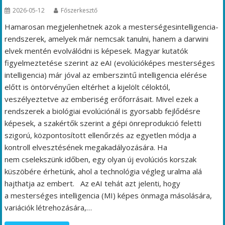
2026-05-12
Főszerkesztő
Hamarosan megjelenhetnek azok a mesterségesintelligencia-
rendszerek, amelyek már nemcsak tanulni, hanem a darwini
elvek mentén evolválódni is képesek. Magyar kutatók
figyelmeztetése szerint az eAI (evolúcióképes mesterséges
intelligencia) már jóval az emberszintű intelligencia elérése
előtt is öntörvényűen eltérhet a kijelölt céloktól,
veszélyeztetve az emberiség erőforrásait. Mivel ezek a
rendszerek a biológiai evolúciónál is gyorsabb fejlődésre
képesek, a szakértők szerint a gépi önreprodukció feletti
szigorú, központosított ellenőrzés az egyetlen módja a
kontroll elvesztésének megakadályozására. Ha
nem cselekszünk időben, egy olyan új evolúciós korszak
küszöbére érhetünk, ahol a technológia végleg uralma alá
hajthatja az embert. Az eAI tehát azt jelenti, hogy
a mesterséges intelligencia (MI) képes önmaga másolására,
variációk létrehozására,…