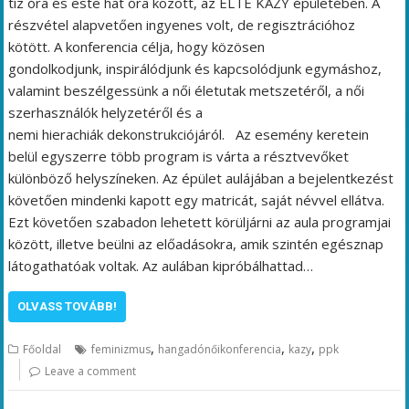
tíz óra és este hat óra között, az ELTE KAZY épületében. A
részvétel alapvetően ingyenes volt, de regisztrációhoz
kötött. A konferencia célja, hogy közösen
gondolkodjunk, inspirálódjunk és kapcsolódjunk egymáshoz,
valamint beszélgessünk a női életutak metszetéről, a női
szerhasználók helyzetéről és a
nemi hierachiák dekonstrukciójáról. Az esemény keretein
belül egyszerre több program is várta a résztvevőket
különböző helyszíneken. Az épület aulájában a bejelentkezést
követően mindenki kapott egy matricát, saját névvel ellátva.
Ezt követően szabadon lehetett körüljárni az aula programjai
között, illetve beülni az előadásokra, amik szintén egésznap
látogathatóak voltak. Az aulában kipróbálhattad…
OLVASS TOVÁBB!
,
,
,
Főoldal
feminizmus
hangadónőikonferencia
kazy
ppk
Leave a comment