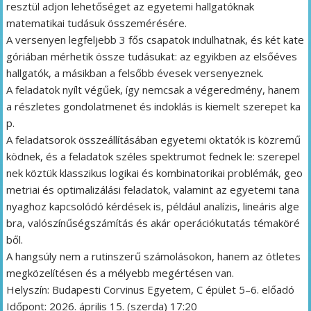
resztül adjon lehetőséget az egyetemi hallgatóknak
matematikai tudásuk összemérésére.
A versenyen legfeljebb 3 fős csapatok indulhatnak, és két kate
góriában mérhetik össze tudásukat: az egyikben az elsőéves
hallgatók, a másikban a felsőbb évesek versenyeznek.
A feladatok nyílt végűek, így nemcsak a végeredmény, hanem
a részletes gondolatmenet és indoklás is kiemelt szerepet ka
p.
A feladatsorok összeállításában egyetemi oktatók is közremű
ködnek, és a feladatok széles spektrumot fednek le: szerepel
nek köztük klasszikus logikai és kombinatorikai problémák, geo
metriai és optimalizálási feladatok, valamint az egyetemi tana
nyaghoz kapcsolódó kérdések is, például analízis, lineáris alge
bra, valószínűségszámítás és akár operációkutatás témaköré
ből.
A hangsúly nem a rutinszerű számolásokon, hanem az ötletes
megközelítésen és a mélyebb megértésen van.
Helyszín: Budapesti Corvinus Egyetem, C épület 5–6. előadó
Időpont: 2026. április 15. (szerda) 17:20