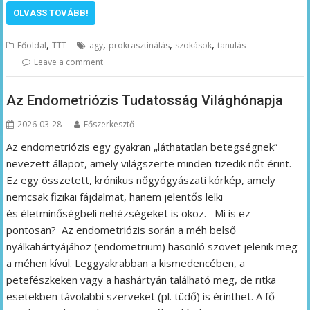
OLVASS TOVÁBB!
,
,
,
,
Főoldal
TTT
agy
prokrasztinálás
szokások
tanulás
Leave a comment
Az Endometriózis Tudatosság Világhónapja
2026-03-28
Főszerkesztő
Az endometriózis egy gyakran „láthatatlan betegségnek”
nevezett állapot, amely világszerte minden tizedik nőt érint.
Ez egy összetett, krónikus nőgyógyászati kórkép, amely
nemcsak fizikai fájdalmat, hanem jelentős lelki
és életminőségbeli nehézségeket is okoz. Mi is ez
pontosan? Az endometriózis során a méh belső
nyálkahártyájához (endometrium) hasonló szövet jelenik meg
a méhen kívül. Leggyakrabban a kismedencében, a
petefészkeken vagy a hashártyán található meg, de ritka
esetekben távolabbi szerveket (pl. tüdő) is érinthet. A fő