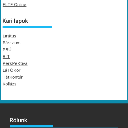
ELTE Online
Kari lapok
Jurátus
Bárczium
PBÚ
BIT
PersPeKtíva
LáTÓKör
TátKontúr
Kollázs
Rólunk