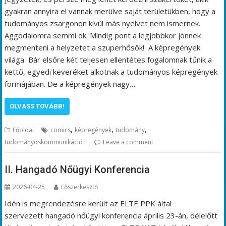
gyakran annyira el vannak merülve saját területükben, hogy a
tudományos zsargonon kívül más nyelvet nem ismernek.
Aggodalomra semmi ok. Mindig pont a legjobbkor jönnek
megmenteni a helyzetet a szuperhősök! A képregények
világa Bár elsőre két teljesen ellentétes fogalomnak tűnik a
kettő, egyedi keveréket alkotnak a tudományos képregények
formájában. De a képregények nagy…
OLVASS TOVÁBB!
,
,
,
Főoldal
comics
képregények
tudomány
tudományoskommunikáció
Leave a comment
II. Hangadó Nőügyi Konferencia
2026-04-25
Főszerkesztő
Idén is megrendezésre került az ELTE PPK által
szervezett hangadó nőügyi konferencia április 23-án, délelőtt