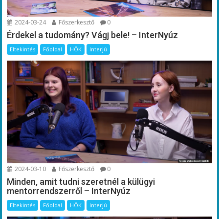
2024-03-24
Főszerkesztő
0
Érdekel a tudomány? Vágj bele! – InterNyúz
Eltekintés
Főoldal
HÖK
Interjú
2024-03-10
Főszerkesztő
0
Minden, amit tudni szeretnél a külügyi
mentorrendszerről – InterNyúz
Eltekintés
Főoldal
HÖK
Interjú