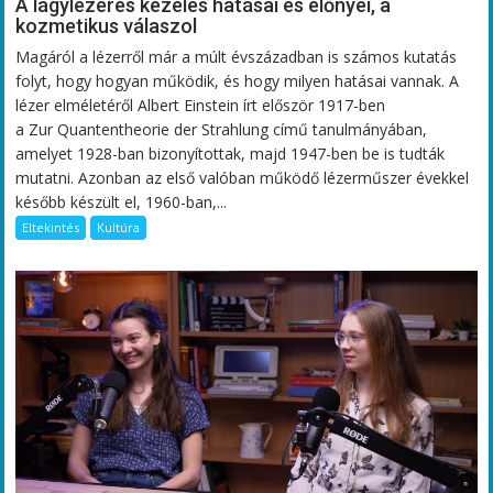
A lágylézeres kezelés hatásai és előnyei, a
kozmetikus válaszol
Magáról a lézerről már a múlt évszázadban is számos kutatás
folyt, hogy hogyan működik, és hogy milyen hatásai vannak. A
lézer elméletéről Albert Einstein írt először 1917-ben
a Zur Quantentheorie der Strahlung című tanulmányában,
amelyet 1928-ban bizonyítottak, majd 1947-ben be is tudták
mutatni. Azonban az első valóban működő lézerműszer évekkel
később készült el, 1960-ban,...
Eltekintés
Kultúra