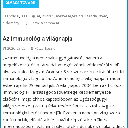
OLVASS TOVÁBB!
,
,
,
,
,
Főoldal
TTT
AI
hunren
mesterséges intelligencia
stem
tudomány
Leave a comment
Az immunológia világnapja
2026-05-05
Főszerkesztő
„Az immunológia nem csak a gyógyításról, hanem a
megelőzésről és a társadalom egészének védelméről szól” –
olvashattuk a Magyar Orvosok Szakszervezete kiírását az idei
immunológia világnapján. Az immunológia világnapját minden
évben április 29-én tartjuk. A világnapot 2004-ben az Európai
Immunológiai Társaságok Szövetsége kezdeményezte
elsőként, majd ehhez kapcsolódóan az Egészségügyi
Világszervezet (WHO) felvetésére április 23-tól 29-ig az
immunológia hetét ünnepeljük. Ezeken a napokon világszerte
konferenciák, előadások és továbbképzések kerülnek
megrendezésre, valamint pályázatok indulnak és díjakat adnak