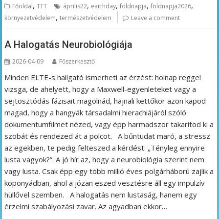
,
,
,
,
,
Főoldal
TTT
április22
earthday
földnapja
földnapja2026
,
környezetvédelem
természetvédelem
Leave a comment
A Halogatás Neurobiológiája
2026-04-09
Főszerkesztő
Minden ELTE-s hallgató ismerheti az érzést: holnap reggel
vizsga, de ahelyett, hogy a Maxwell-egyenleteket vagy a
sejtosztódás fázisait magolnád, hajnali kettőkor azon kapod
magad, hogy a hangyák társadalmi hierachiájáról szóló
dokumentumfilmet nézed, vagy épp harmadszor takarítod ki a
szobát és rendezed át a polcot. A bűntudat maró, a stressz
az egekben, te pedig felteszed a kérdést: „Tényleg ennyire
lusta vagyok?”. A jó hír az, hogy a neurobiológia szerint nem
vagy lusta. Csak épp egy több millió éves polgárháború zajlik a
koponyádban, ahol a józan eszed vesztésre áll egy impulzív
hüllővel szemben. A halogatás nem lustaság, hanem egy
érzelmi szabályozási zavar. Az agyadban ekkor…