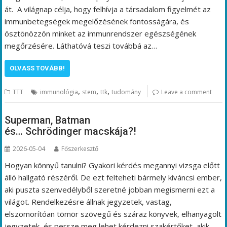
át. A világnap célja, hogy felhívja a társadalom figyelmét az
immunbetegségek megelőzésének fontosságára, és
ösztönözzön minket az immunrendszer egészségének
megőrzésére. Láthatóvá teszi továbbá az…
OLVASS TOVÁBB!
,
,
,
TTT
immunológia
stem
ttk
tudomány
Leave a comment
Superman, Batman
és… Schrödinger macskája?!
2026-05-04
Főszerkesztő
Hogyan könnyű tanulni? Gyakori kérdés megannyi vizsga előtt
álló hallgató részéről. De ezt felteheti bármely kíváncsi ember,
aki puszta szenvedélyből szeretné jobban megismerni ezt a
világot. Rendelkezésre állnak jegyzetek, vastag,
elszomorítóan tömör szövegű és száraz könyvek, elhanyagolt
jegyzetek, és persze meg lehet kérdezni szakértőket, akik