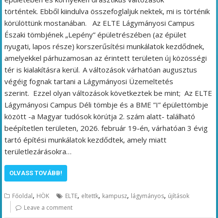
történtek. Ebből kiindulva összefoglaljuk nektek, mi is történik
körülöttünk mostanában. Az ELTE Lágymányosi Campus
Északi tömbjének „Lepény” épületrészében (az épület
nyugati, lapos része) korszerűsítési munkálatok kezdődnek,
amelyekkel párhuzamosan az érintett területen új közösségi
tér is kialakításra kerül. A változások várhatóan augusztus
végéig fognak tartani a Lágymányosi Üzemeltetés
szerint. Ezzel olyan változások következtek be mint; Az ELTE
Lágymányosi Campus Déli tömbje és a BME ”I” épülettömbje
között -a Magyar tudósok körútja 2. szám alatt- található
beépítetlen területen, 2026. február 19-én, várhatóan 3 évig
tartó építési munkálatok kezdődtek, amely miatt
területlezárásokra…
OLVASS TOVÁBB!
,
,
,
,
,
Főoldal
HÖK
ELTE
eltettk
kampusz
lágymányos
újítások
Leave a comment