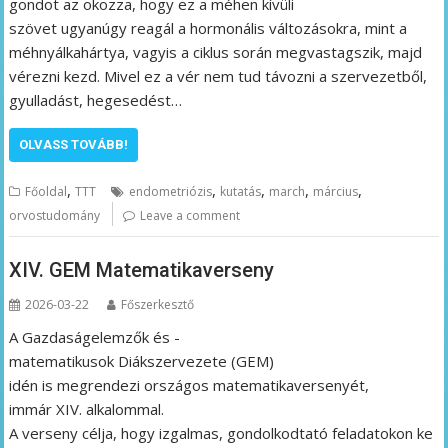
gondot az okozza, hogy ez a méhen kívüli
szövet ugyanúgy reagál a hormonális változásokra, mint a
méhnyálkahártya, vagyis a ciklus során megvastagszik, majd
vérezni kezd. Mivel ez a vér nem tud távozni a szervezetből,
gyulladást, hegesedést…
OLVASS TOVÁBB!
,
,
,
,
,
Főoldal
TTT
endometriózis
kutatás
march
március
orvostudomány
Leave a comment
XIV. GEM Matematikaverseny
2026-03-22
Főszerkesztő
A Gazdaságelemzők és -
matematikusok Diákszervezete (GEM)
idén is megrendezi országos matematikaversenyét,
immár XIV. alkalommal.
A verseny célja, hogy izgalmas, gondolkodtató feladatokon ke