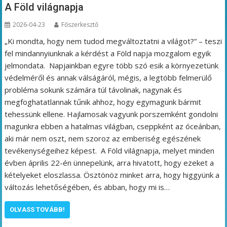
A Föld világnapja
2026-04-23
Főszerkesztő
„Ki mondta, hogy nem tudod megváltoztatni a világot?” – teszi
fel mindannyiunknak a kérdést a Föld napja mozgalom egyik
jelmondata. Napjainkban egyre több szó esik a környezetünk
védelméről és annak válságáról, mégis, a legtöbb felmerülő
probléma sokunk számára túl távolinak, nagynak és
megfoghatatlannak tűnik ahhoz, hogy egymagunk bármit
tehessünk ellene. Hajlamosak vagyunk porszemként gondolni
magunkra ebben a hatalmas világban, cseppként az óceánban,
aki már nem oszt, nem szoroz az emberiség egészének
tevékenységeihez képest. A Föld világnapja, melyet minden
évben április 22-én ünnepelünk, arra hivatott, hogy ezeket a
kételyeket eloszlassa. Ösztönöz minket arra, hogy higgyünk a
változás lehetőségében, és abban, hogy mi is…
OLVASS TOVÁBB!