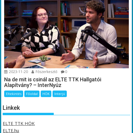
2023-11-20
Főszerkesztő
0
Na de mit is csinál az ELTE TTK Hallgatói
Alapítvány? – InterNyúz
Eltekintés
Főoldal
HÖK
Interjú
Linkek
ELTE TTK HÖK
ELTE.hu