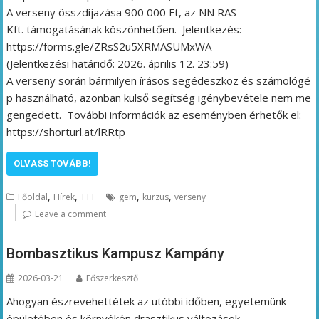
A verseny összdíjazása 900 000 Ft, az NN RAS
Kft. támogatásának köszönhetően. Jelentkezés:
https://forms.gle/ZRsS2u5XRMASUMxWA
(Jelentkezési határidő: 2026. április 12. 23:59)
A verseny során bármilyen írásos segédeszköz és számológé
p használható, azonban külső segítség igénybevétele nem me
gengedett. További információk az eseményben érhetők el:
https://shorturl.at/lRRtp
OLVASS TOVÁBB!
,
,
,
,
Főoldal
Hírek
TTT
gem
kurzus
verseny
Leave a comment
Bombasztikus Kampusz Kampány
2026-03-21
Főszerkesztő
Ahogyan észrevehettétek az utóbbi időben, egyetemünk
épületében és környékén drasztikus változások