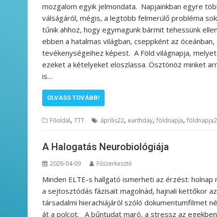
mozgalom egyik jelmondata. Napjainkban egyre több
válságáról, mégis, a legtöbb felmerülő probléma so
tűnik ahhoz, hogy egymagunk bármit tehessünk ell
ebben a hatalmas világban, cseppként az óceánban
tevékenységeihez képest. A Föld világnapja, melyet 
ezeket a kételyeket eloszlassa. Ösztönöz minket ar
is…
OLVASS TOVÁBB!
,
,
,
,
Főoldal
TTT
április22
earthday
földnapja
földnapja
A Halogatás Neurobiológiája
2026-04-09
Főszerkesztő
Minden ELTE-s hallgató ismerheti az érzést: holnap
a sejtosztódás fázisait magolnád, hajnali kettőkor
társadalmi hierachiájáról szóló dokumentumfilmet n
át a polcot. A bűntudat maró, a stressz az egekben,