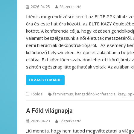
2026-04-25
Főszerkesztő
Idén is megrendezésre került az ELTE PPK által szer
óra és este hat óra között, az ELTE KAZY épületében
kötött. A konferencia célja, hogy közösen gondolkod
valamint beszélgessünk a női életutak metszetéről, 
nemi hierachiák dekonstrukciójáról. Az esemény ker
különböző helyszíneken. Az épület aulájában a bejel
ellátva. Ezt követően szabadon lehetett körüljárni az
szintén egésznap látogathatóak voltak. Az aulában k
OLVASS TOVÁBB!
,
,
,
Főoldal
feminizmus
hangadónőikonferencia
kazy
pp
A Föld világnapja
2026-04-23
Főszerkesztő
„Ki mondta, hogy nem tudod megváltoztatni a világot