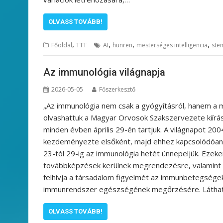
OLVASS TOVÁBB!
,
,
,
,
Főoldal
TTT
AI
hunren
mesterséges intelligencia
ste
Az immunológia világnapja
2026-05-05
Főszerkesztő
„Az immunológia nem csak a gyógyításról, hanem a 
olvashattuk a Magyar Orvosok Szakszervezete kiírásá
minden évben április 29-én tartjuk. A világnapot 2
kezdeményezte elsőként, majd ehhez kapcsolódóan 
23-tól 29-ig az immunológia hetét ünnepeljük. Ezeke
továbbképzések kerülnek megrendezésre, valamint pál
felhívja a társadalom figyelmét az immunbetegség
immunrendszer egészségének megőrzésére. Láthat
OLVASS TOVÁBB!