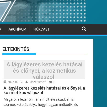
A
ARCHÍVUM
HÖKCAST
ELTEKINTÉS
A lágylézeres kezelés hatásai
és előnyei, a kozmetikus
válaszol
2026-02-17
Főszerkesztő
0
A lágylézeres kezelés hatásai és előnyei, a
kozmetikus válaszol
Magáról a lézerről már a múlt évszázadban is
számos kutatás folyt, hogy hogyan működik, és