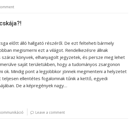
 comment
cskája?!
a előtt álló hallgató részéről. De ezt felteheti bármely
obban megismerni ezt a világot. Rendelkezésre állnak
 száraz könyvek, elhanyagolt jegyzetek, és persze meg lehet
ak merülve saját területükben, hogy a tudományos zsargonon
 ok. Mindig pont a legjobbkor jönnek megmenteni a helyzetet
teljesen ellentétes fogalomnak tűnik a kettő, egyedi
májában. De a képregények nagy…
kommunikáció
Leave a comment