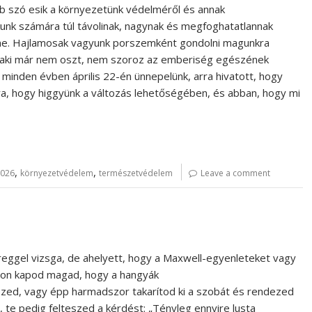
 szó esik a környezetünk védelméről és annak
kunk számára túl távolinak, nagynak és megfoghatatlannak
ene. Hajlamosak vagyunk porszemként gondolni magunkra
, aki már nem oszt, nem szoroz az emberiség egészének
minden évben április 22-én ünnepelünk, arra hivatott, hogy
ra, hogy higgyünk a változás lehetőségében, és abban, hogy mi
,
,
2026
környezetvédelem
természetvédelem
Leave a comment
 reggel vizsga, de ahelyett, hogy a Maxwell-egyenleteket vagy
 azon kapod magad, hogy a hangyák
ézed, vagy épp harmadszor takarítod ki a szobát és rendezed
 te pedig felteszed a kérdést: „Tényleg ennyire lusta