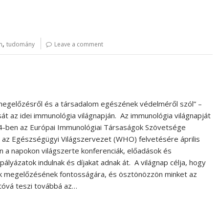
,
m
tudomány
Leave a comment
megelőzésről és a társadalom egészének védelméről szól” –
t az idei immunológia világnapján. Az immunológia világnapját
004-ben az Európai Immunológiai Társaságok Szövetsége
az Egészségügyi Világszervezet (WHO) felvetésére április
n a napokon világszerte konferenciák, előadások és
yázatok indulnak és díjakat adnak át. A világnap célja, hogy
ek megelőzésének fontosságára, és ösztönözzön minket az
óvá teszi továbbá az…