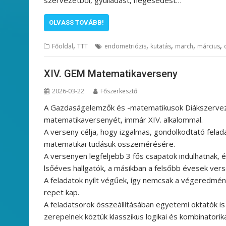
OLVASS TOVÁBB!
,
,
,
,
,
Főoldal
TTT
endometriózis
kutatás
march
március
XIV. GEM Matematikaverseny
2026-03-22
Főszerkesztő
A Gazdaságelemzők és -matematikusok Diákszervez
matematikaversenyét, immár XIV. alkalommal.
A verseny célja, hogy izgalmas, gondolkodtató fela
matematikai tudásuk összemérésére.
A versenyen legfeljebb 3 fős csapatok indulhatnak, 
lsőéves hallgatók, a másikban a felsőbb évesek ver
A feladatok nyílt végűek, így nemcsak a végeredmén
repet kap.
A feladatsorok összeállításában egyetemi oktatók i
zerepelnek köztük klasszikus logikai és kombinatorika