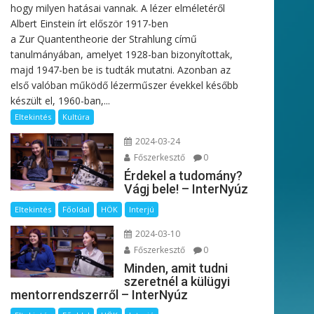
hogy milyen hatásai vannak. A lézer elméletéről
Albert Einstein írt először 1917-ben
a Zur Quantentheorie der Strahlung című
tanulmányában, amelyet 1928-ban bizonyítottak,
majd 1947-ben be is tudták mutatni. Azonban az
első valóban működő lézerműszer évekkel később
készült el, 1960-ban,...
Eltekintés
Kultúra
2024-03-24
Főszerkesztő
0
Érdekel a tudomány?
Vágj bele! – InterNyúz
Eltekintés
Főoldal
HÖK
Interjú
2024-03-10
Főszerkesztő
0
Minden, amit tudni
szeretnél a külügyi
mentorrendszerről – InterNyúz