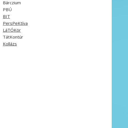
Bárczium
PBÚ
BIT
PersPeKtíva
LáTÓKör
TátKontúr
Kollázs