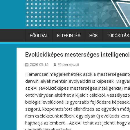
FŐOLDAL
ELTEKINTÉS
HÖK
TUDÓSÍTÁS
Evolúcióképes mesterséges intelligenc
2026-05-12
Főszerkesztő
Hamarosan megjelenhetnek azok a mesterségesintel
darwini elvek mentén evolválódni is képesek. Magya
az eAI (evolúcióképes mesterséges intelligencia) már 
öntörvényűen eltérhet a kijelölt céloktól, veszélyez
biológiai evolúciónál is gyorsabb fejlődésre képesek,
szigorú, központosított ellenőrzés az egyetlen mód
nem cselekszünk időben, egy olyan új evolúciós kors
hajthatja az embert. Az eAI tehát azt jelenti, hogy
variációk létrehozására,…