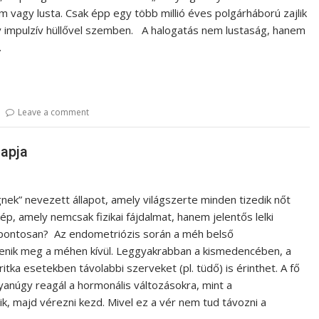
em vagy lusta. Csak épp egy több millió éves polgárháború zajlik
y impulzív hüllővel szemben. A halogatás nem lustaság, hanem
…
Leave a comment
napja
ek” nevezett állapot, amely világszerte minden tizedik nőt
ép, amely nemcsak fizikai fájdalmat, hanem jelentős lelki
 pontosan? Az endometriózis során a méh belső
lenik meg a méhen kívül. Leggyakrabban a kismedencében, a
tka esetekben távolabbi szerveket (pl. tüdő) is érinthet. A fő
yanúgy reagál a hormonális változásokra, mint a
k, majd vérezni kezd. Mivel ez a vér nem tud távozni a