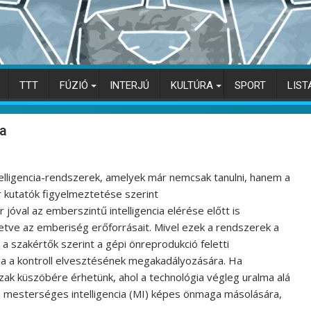
TTT
FÚZIÓ
INTERJÚ
KULTÚRA
SPORT
LIST
ia
ligencia-rendszerek, amelyek már nemcsak tanulni, hanem a
r kutatók figyelmeztetése szerint
jóval az emberszintű intelligencia elérése előtt is
tetve az emberiség erőforrásait. Mivel ezek a rendszerek a
 a szakértők szerint a gépi önreprodukció feletti
ja a kontroll elvesztésének megakadályozására. Ha
zak küszöbére érhetünk, ahol a technológia végleg uralma alá
 a mesterséges intelligencia (MI) képes önmaga másolására,