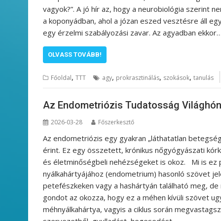
vagyok?”. A jó hír az, hogy a neurobiológia szerint n
a koponyádban, ahol a józan eszed vesztésre áll eg
egy érzelmi szabályozási zavar. Az agyadban ekkor
OLVASS TOVÁBB!
,
,
,
,
Főoldal
TTT
agy
prokrasztinálás
szokások
tanulás
Az Endometriózis Tudatosság Világhó
2026-03-28
Főszerkesztő
Az endometriózis egy gyakran „láthatatlan betegségn
érint. Ez egy összetett, krónikus nőgyógyászati kórk
és életminőségbeli nehézségeket is okoz. Mi is ez
nyálkahártyájához (endometrium) hasonló szövet je
petefészkeken vagy a hashártyán található meg, de ri
gondot az okozza, hogy ez a méhen kívüli szövet ug
méhnyálkahártya, vagyis a ciklus során megvastagszi
szervezetből, gyulladást, hegesedést…