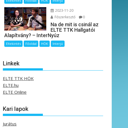
Eltekintés
Főoldal
HÖK
Interjú
2023-11-20
Főszerkesztő
0
Na de mit is csinál az
ELTE TTK Hallgatói
Alapítvány? – InterNyúz
Eltekintés
Főoldal
HÖK
Interjú
Linkek
ELTE TTK HÖK
ELTE.hu
ELTE Online
Kari lapok
Jurátus