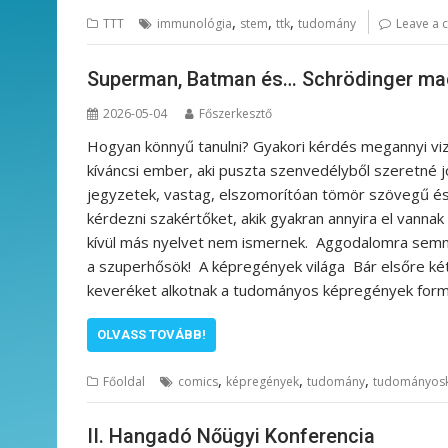
,
,
,
TTT
immunológia
stem
ttk
tudomány
Leave a
Superman, Batman és… Schrödinger ma
2026-05-04
Főszerkesztő
Hogyan könnyű tanulni? Gyakori kérdés megannyi vizsg
kíváncsi ember, aki puszta szenvedélyből szeretné j
jegyzetek, vastag, elszomorítóan tömör szövegű és
kérdezni szakértőket, akik gyakran annyira el vann
kívül más nyelvet nem ismernek. Aggodalomra semmi
a szuperhősök! A képregények világa Bár elsőre két 
keveréket alkotnak a tudományos képregények for
OLVASS TOVÁBB!
,
,
,
Főoldal
comics
képregények
tudomány
tudományos
II. Hangadó Nőügyi Konferencia