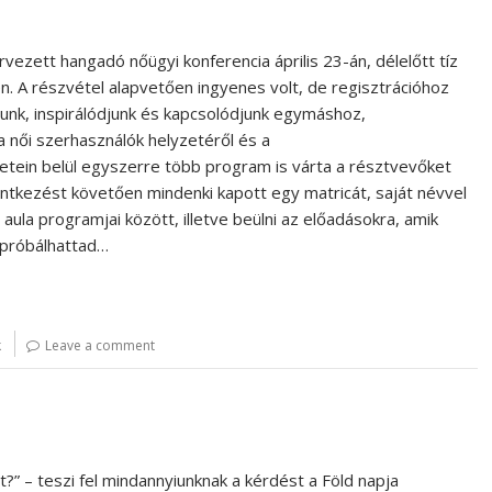
vezett hangadó nőügyi konferencia április 23-án, délelőtt tíz
. A részvétel alapvetően ingyenes volt, de regisztrációhoz
junk, inspirálódjunk és kapcsolódjunk egymáshoz,
a női szerhasználók helyzetéről és a
etein belül egyszerre több program is várta a résztvevőket
entkezést követően mindenki kapott egy matricát, saját névvel
 aula programjai között, illetve beülni az előadásokra, amik
ipróbálhattad…
k
Leave a comment
?” – teszi fel mindannyiunknak a kérdést a Föld napja