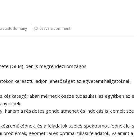
orvostudomány
Leave a comment
ete (GEM) idén is megrendezi országos
datokon keresztül adjon lehetőséget az egyetemi hallgatóknak
és két kategóriában mérhetik össze tudásukat: az egyikben az e
senyeznek.
y, hanem a részletes gondolatmenet és indoklás is kiemelt sze
s közreműködnek, és a feladatok széles spektrumot fednek le: s
i problémák, geometriai és optimalizálási feladatok, valamint a