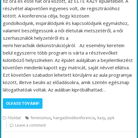
tíz óra és este hat óra között, az ELTE KAZY épületében. A
részvétel alapvetően ingyenes volt, de regisztrációhoz
kötött. A konferencia célja, hogy közösen
gondolkodjunk, inspirálódjunk és kapcsolódjunk egymáshoz,
valamint beszélgessünk a női életutak metszetéről, a női
szerhasználók helyzetéről és a
nemi hierachiák dekonstrukciójáról. Az esemény keretein
belül egyszerre több program is várta a résztvevőket
különböző helyszíneken. Az épület aulájában a bejelentkezést
követően mindenki kapott egy matricát, saját névvel ellátva.
Ezt követően szabadon lehetett körüljárni az aula programjai
között, illetve beülni az előadásokra, amik szintén egésznap
látogathatóak voltak. Az aulában kipróbálhattad…
OLVASS TOVÁBB!
,
,
,
Főoldal
feminizmus
hangadónőikonferencia
kazy
ppk
Leave a comment