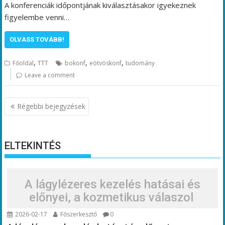
A konferenciák időpontjának kiválasztásakor igyekeznek
figyelembe venni…
OLVASS TOVÁBB!
,
,
,
Főoldal
TTT
bokonf
eötvöskonf
tudomány
Leave a comment
Bejegyzés
Régebbi bejegyzések
navigáció
ELTEKINTÉS
A lágylézeres kezelés hatásai és
előnyei, a kozmetikus válaszol
2026-02-17
Főszerkesztő
0