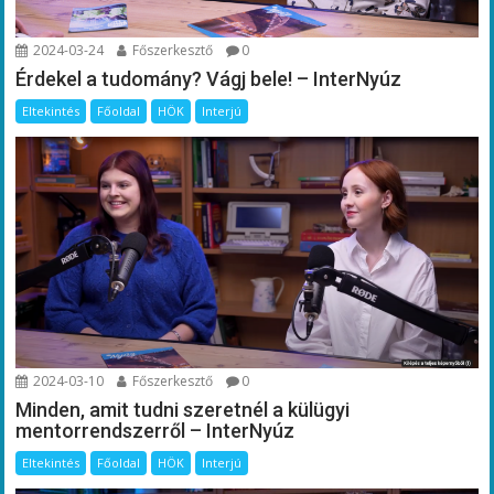
2024-03-24
Főszerkesztő
0
Érdekel a tudomány? Vágj bele! – InterNyúz
Eltekintés
Főoldal
HÖK
Interjú
2024-03-10
Főszerkesztő
0
Minden, amit tudni szeretnél a külügyi
mentorrendszerről – InterNyúz
Eltekintés
Főoldal
HÖK
Interjú