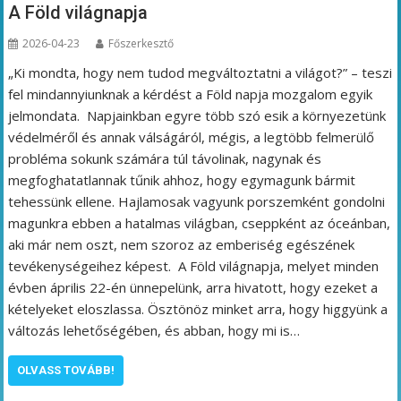
A Föld világnapja
2026-04-23
Főszerkesztő
„Ki mondta, hogy nem tudod megváltoztatni a világot?” – teszi
fel mindannyiunknak a kérdést a Föld napja mozgalom egyik
jelmondata. Napjainkban egyre több szó esik a környezetünk
védelméről és annak válságáról, mégis, a legtöbb felmerülő
probléma sokunk számára túl távolinak, nagynak és
megfoghatatlannak tűnik ahhoz, hogy egymagunk bármit
tehessünk ellene. Hajlamosak vagyunk porszemként gondolni
magunkra ebben a hatalmas világban, cseppként az óceánban,
aki már nem oszt, nem szoroz az emberiség egészének
tevékenységeihez képest. A Föld világnapja, melyet minden
évben április 22-én ünnepelünk, arra hivatott, hogy ezeket a
kételyeket eloszlassa. Ösztönöz minket arra, hogy higgyünk a
változás lehetőségében, és abban, hogy mi is…
OLVASS TOVÁBB!