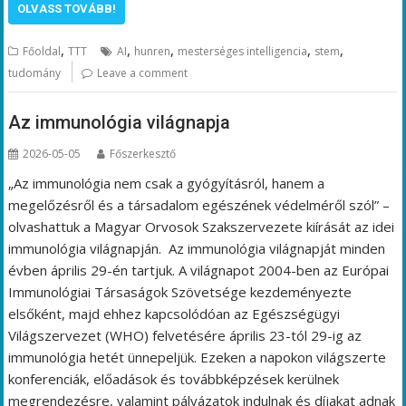
OLVASS TOVÁBB!
,
,
,
,
,
Főoldal
TTT
AI
hunren
mesterséges intelligencia
stem
tudomány
Leave a comment
Az immunológia világnapja
2026-05-05
Főszerkesztő
„Az immunológia nem csak a gyógyításról, hanem a
megelőzésről és a társadalom egészének védelméről szól” –
olvashattuk a Magyar Orvosok Szakszervezete kiírását az idei
immunológia világnapján. Az immunológia világnapját minden
évben április 29-én tartjuk. A világnapot 2004-ben az Európai
Immunológiai Társaságok Szövetsége kezdeményezte
elsőként, majd ehhez kapcsolódóan az Egészségügyi
Világszervezet (WHO) felvetésére április 23-tól 29-ig az
immunológia hetét ünnepeljük. Ezeken a napokon világszerte
konferenciák, előadások és továbbképzések kerülnek
megrendezésre, valamint pályázatok indulnak és díjakat adnak