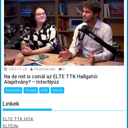
2023-11-20
Főszerkesztő
0
Na de mit is csinál az ELTE TTK Hallgatói
Alapítvány? – InterNyúz
Eltekintés
Főoldal
HÖK
Interjú
Linkek
ELTE TTK HÖK
ELTE.hu