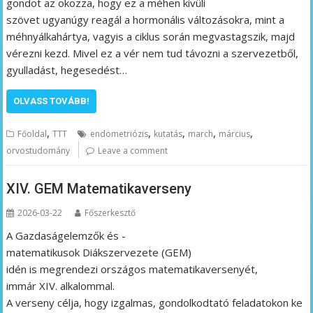
gondot az okozza, hogy ez a méhen kívüli
szövet ugyanúgy reagál a hormonális változásokra, mint a
méhnyálkahártya, vagyis a ciklus során megvastagszik, majd
vérezni kezd. Mivel ez a vér nem tud távozni a szervezetből,
gyulladást, hegesedést…
OLVASS TOVÁBB!
,
,
,
,
,
Főoldal
TTT
endometriózis
kutatás
march
március
orvostudomány
Leave a comment
XIV. GEM Matematikaverseny
2026-03-22
Főszerkesztő
A Gazdaságelemzők és -
matematikusok Diákszervezete (GEM)
idén is megrendezi országos matematikaversenyét,
immár XIV. alkalommal.
A verseny célja, hogy izgalmas, gondolkodtató feladatokon ke