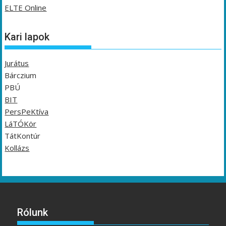
ELTE Online
Kari lapok
Jurátus
Bárczium
PBÚ
BIT
PersPeKtíva
LáTÓKör
TátKontúr
Kollázs
Rólunk