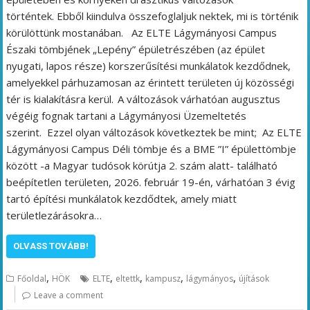
történtek. Ebből kiindulva összefoglaljuk nektek, mi is történik
körülöttünk mostanában. Az ELTE Lágymányosi Campus
Északi tömbjének „Lepény” épületrészében (az épület
nyugati, lapos része) korszerűsítési munkálatok kezdődnek,
amelyekkel párhuzamosan az érintett területen új közösségi
tér is kialakításra kerül. A változások várhatóan augusztus
végéig fognak tartani a Lágymányosi Üzemeltetés
szerint. Ezzel olyan változások következtek be mint; Az ELTE
Lágymányosi Campus Déli tömbje és a BME ”I” épülettömbje
között -a Magyar tudósok körútja 2. szám alatt- található
beépítetlen területen, 2026. február 19-én, várhatóan 3 évig
tartó építési munkálatok kezdődtek, amely miatt
területlezárásokra…
OLVASS TOVÁBB!
,
,
,
,
,
Főoldal
HÖK
ELTE
eltettk
kampusz
lágymányos
újítások
Leave a comment