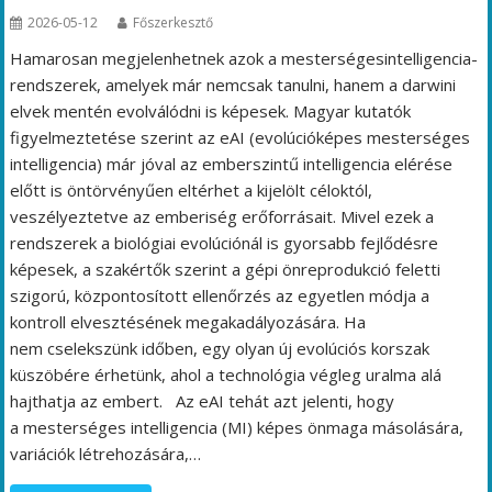
2026-05-12
Főszerkesztő
Hamarosan megjelenhetnek azok a mesterségesintelligencia-
rendszerek, amelyek már nemcsak tanulni, hanem a darwini
elvek mentén evolválódni is képesek. Magyar kutatók
figyelmeztetése szerint az eAI (evolúcióképes mesterséges
intelligencia) már jóval az emberszintű intelligencia elérése
előtt is öntörvényűen eltérhet a kijelölt céloktól,
veszélyeztetve az emberiség erőforrásait. Mivel ezek a
rendszerek a biológiai evolúciónál is gyorsabb fejlődésre
képesek, a szakértők szerint a gépi önreprodukció feletti
szigorú, központosított ellenőrzés az egyetlen módja a
kontroll elvesztésének megakadályozására. Ha
nem cselekszünk időben, egy olyan új evolúciós korszak
küszöbére érhetünk, ahol a technológia végleg uralma alá
hajthatja az embert. Az eAI tehát azt jelenti, hogy
a mesterséges intelligencia (MI) képes önmaga másolására,
variációk létrehozására,…