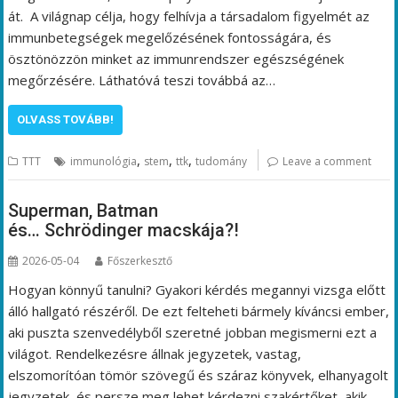
át. A világnap célja, hogy felhívja a társadalom figyelmét az
immunbetegségek megelőzésének fontosságára, és
ösztönözzön minket az immunrendszer egészségének
megőrzésére. Láthatóvá teszi továbbá az…
OLVASS TOVÁBB!
,
,
,
TTT
immunológia
stem
ttk
tudomány
Leave a comment
Superman, Batman
és… Schrödinger macskája?!
2026-05-04
Főszerkesztő
Hogyan könnyű tanulni? Gyakori kérdés megannyi vizsga előtt
álló hallgató részéről. De ezt felteheti bármely kíváncsi ember,
aki puszta szenvedélyből szeretné jobban megismerni ezt a
világot. Rendelkezésre állnak jegyzetek, vastag,
elszomorítóan tömör szövegű és száraz könyvek, elhanyagolt
jegyzetek, és persze meg lehet kérdezni szakértőket, akik