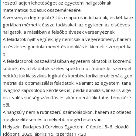
resztül adjon lehetőséget az egyetemi hallgatóknak
matematikai tudásuk összemérésére.
A versenyen legfeljebb 3 fős csapatok indulhatnak, és két kate
góriában mérhetik össze tudásukat: az egyikben az elsőéves
hallgatók, a másikban a felsőbb évesek versenyeznek.
A feladatok nyílt végűek, így nemcsak a végeredmény, hanem
a részletes gondolatmenet és indoklás is kiemelt szerepet ka
p.
A feladatsorok összeállításában egyetemi oktatók is közremű
ködnek, és a feladatok széles spektrumot fednek le: szerepel
nek köztük klasszikus logikai és kombinatorikai problémák, geo
metriai és optimalizálási feladatok, valamint az egyetemi tana
nyaghoz kapcsolódó kérdések is, például analízis, lineáris alge
bra, valószínűségszámítás és akár operációkutatás témaköré
ből.
A hangsúly nem a rutinszerű számolásokon, hanem az ötletes
megközelítésen és a mélyebb megértésen van.
Helyszín: Budapesti Corvinus Egyetem, C épület 5–6. előadó
Időpont: 2026. április 15. (szerda) 17:20