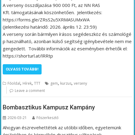
A verseny összdíjazása 900 000 Ft, az NN RAS
Kft. támogatásának köszönhetően. Jelentkezés:
https://forms.gle/ZRsS2u5XRMASUMxWA
(Jelentkezési határidő: 2026. április 12. 23:59)
A verseny során bármilyen írásos segédeszköz és számológé
p használható, azonban külső segítség igénybevétele nem me
gengedett. További információk az eseményben érhetők el:
https://shorturl.at/lRRtp
OLVASS TOVÁBB!
,
,
,
,
Főoldal
Hírek
TTT
gem
kurzus
verseny
Leave a comment
Bombasztikus Kampusz Kampány
2026-03-21
Főszerkesztő
Ahogyan észrevehettétek az utóbbi időben, egyetemünk
épületében és környékén drasztikus változások