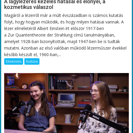
A lágylézeres kezelés hatásai és előnyei, a
kozmetikus válaszol
Magáról a lézerről már a múlt évszázadban is számos kutatás
folyt, hogy hogyan működik, és hogy milyen hatásai vannak. A
lézer elméletéről Albert Einstein írt először 1917-ben
a Zur Quantentheorie der Strahlung című tanulmányában,
amelyet 1928-ban bizonyítottak, majd 1947-ben be is tudták
mutatni. Azonban az első valóban működő lézerműszer évekkel
később készült el, 1960-ban,...
Eltekintés
Kultúra