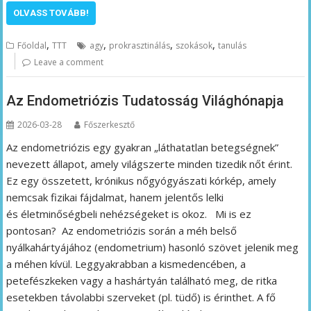
OLVASS TOVÁBB!
,
,
,
,
Főoldal
TTT
agy
prokrasztinálás
szokások
tanulás
Leave a comment
Az Endometriózis Tudatosság Világhónapja
2026-03-28
Főszerkesztő
Az endometriózis egy gyakran „láthatatlan betegségnek”
nevezett állapot, amely világszerte minden tizedik nőt érint.
Ez egy összetett, krónikus nőgyógyászati kórkép, amely
nemcsak fizikai fájdalmat, hanem jelentős lelki
és életminőségbeli nehézségeket is okoz. Mi is ez
pontosan? Az endometriózis során a méh belső
nyálkahártyájához (endometrium) hasonló szövet jelenik meg
a méhen kívül. Leggyakrabban a kismedencében, a
petefészkeken vagy a hashártyán található meg, de ritka
esetekben távolabbi szerveket (pl. tüdő) is érinthet. A fő