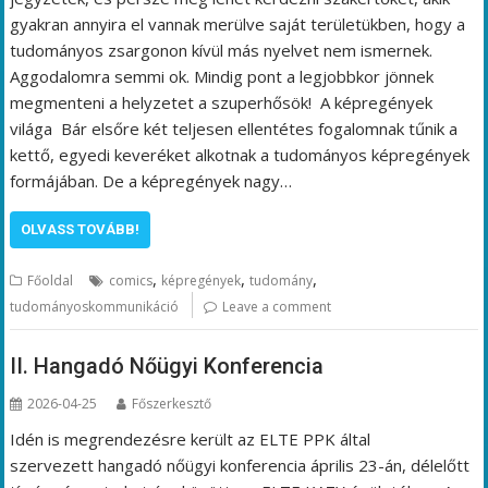
gyakran annyira el vannak merülve saját területükben, hogy a
tudományos zsargonon kívül más nyelvet nem ismernek.
Aggodalomra semmi ok. Mindig pont a legjobbkor jönnek
megmenteni a helyzetet a szuperhősök! A képregények
világa Bár elsőre két teljesen ellentétes fogalomnak tűnik a
kettő, egyedi keveréket alkotnak a tudományos képregények
formájában. De a képregények nagy…
OLVASS TOVÁBB!
,
,
,
Főoldal
comics
képregények
tudomány
tudományoskommunikáció
Leave a comment
II. Hangadó Nőügyi Konferencia
2026-04-25
Főszerkesztő
Idén is megrendezésre került az ELTE PPK által
szervezett hangadó nőügyi konferencia április 23-án, délelőtt