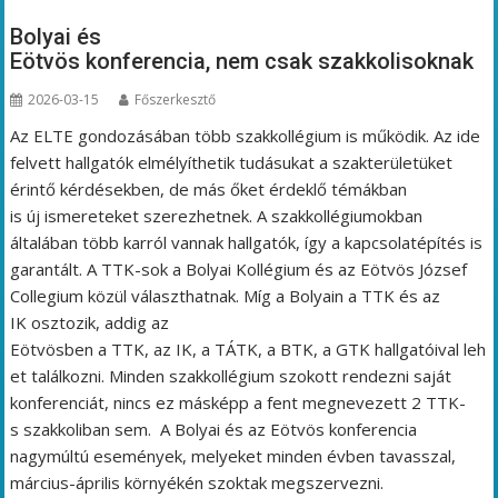
Bolyai és
Eötvös konferencia, nem csak szakkolisoknak
2026-03-15
Főszerkesztő
Az ELTE gondozásában több szakkollégium is működik. Az ide
felvett hallgatók elmélyíthetik tudásukat a szakterületüket
érintő kérdésekben, de más őket érdeklő témákban
is új ismereteket szerezhetnek. A szakkollégiumokban
általában több karról vannak hallgatók, így a kapcsolatépítés is
garantált. A TTK-sok a Bolyai Kollégium és az Eötvös József
Collegium közül választhatnak. Míg a Bolyain a TTK és az
IK osztozik, addig az
Eötvösben a TTK, az IK, a TÁTK, a BTK, a GTK hallgatóival leh
et találkozni. Minden szakkollégium szokott rendezni saját
konferenciát, nincs ez másképp a fent megnevezett 2 TTK-
s szakkoliban sem. A Bolyai és az Eötvös konferencia
nagymúltú események, melyeket minden évben tavasszal,
március-április környékén szoktak megszervezni.