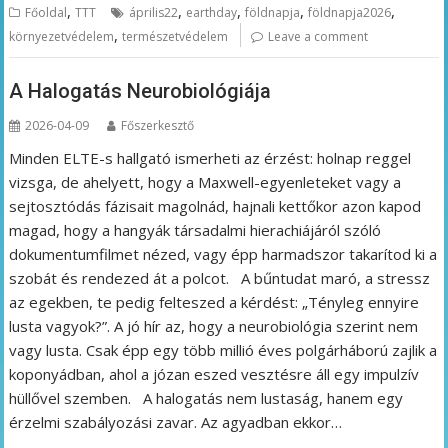
,
,
,
,
,
Főoldal
TTT
április22
earthday
földnapja
földnapja2026
,
környezetvédelem
természetvédelem
Leave a comment
A Halogatás Neurobiológiája
2026-04-09
Főszerkesztő
Minden ELTE-s hallgató ismerheti az érzést: holnap reggel
vizsga, de ahelyett, hogy a Maxwell-egyenleteket vagy a
sejtosztódás fázisait magolnád, hajnali kettőkor azon kapod
magad, hogy a hangyák társadalmi hierachiájáról szóló
dokumentumfilmet nézed, vagy épp harmadszor takarítod ki a
szobát és rendezed át a polcot. A bűntudat maró, a stressz
az egekben, te pedig felteszed a kérdést: „Tényleg ennyire
lusta vagyok?”. A jó hír az, hogy a neurobiológia szerint nem
vagy lusta. Csak épp egy több millió éves polgárháború zajlik a
koponyádban, ahol a józan eszed vesztésre áll egy impulzív
hüllővel szemben. A halogatás nem lustaság, hanem egy
érzelmi szabályozási zavar. Az agyadban ekkor…