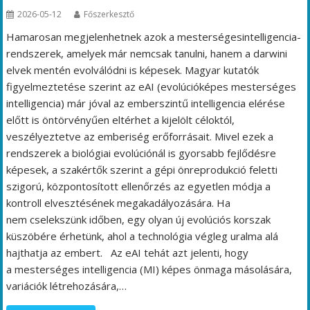
2026-05-12
Főszerkesztő
Hamarosan megjelenhetnek azok a mesterségesintelligencia-
rendszerek, amelyek már nemcsak tanulni, hanem a darwini
elvek mentén evolválódni is képesek. Magyar kutatók
figyelmeztetése szerint az eAI (evolúcióképes mesterséges
intelligencia) már jóval az emberszintű intelligencia elérése
előtt is öntörvényűen eltérhet a kijelölt céloktól,
veszélyeztetve az emberiség erőforrásait. Mivel ezek a
rendszerek a biológiai evolúciónál is gyorsabb fejlődésre
képesek, a szakértők szerint a gépi önreprodukció feletti
szigorú, központosított ellenőrzés az egyetlen módja a
kontroll elvesztésének megakadályozására. Ha
nem cselekszünk időben, egy olyan új evolúciós korszak
küszöbére érhetünk, ahol a technológia végleg uralma alá
hajthatja az embert. Az eAI tehát azt jelenti, hogy
a mesterséges intelligencia (MI) képes önmaga másolására,
variációk létrehozására,…