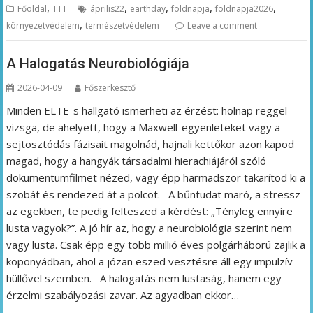
,
,
,
,
,
Főoldal
TTT
április22
earthday
földnapja
földnapja2026
,
környezetvédelem
természetvédelem
Leave a comment
A Halogatás Neurobiológiája
2026-04-09
Főszerkesztő
Minden ELTE-s hallgató ismerheti az érzést: holnap reggel
vizsga, de ahelyett, hogy a Maxwell-egyenleteket vagy a
sejtosztódás fázisait magolnád, hajnali kettőkor azon kapod
magad, hogy a hangyák társadalmi hierachiájáról szóló
dokumentumfilmet nézed, vagy épp harmadszor takarítod ki a
szobát és rendezed át a polcot. A bűntudat maró, a stressz
az egekben, te pedig felteszed a kérdést: „Tényleg ennyire
lusta vagyok?”. A jó hír az, hogy a neurobiológia szerint nem
vagy lusta. Csak épp egy több millió éves polgárháború zajlik a
koponyádban, ahol a józan eszed vesztésre áll egy impulzív
hüllővel szemben. A halogatás nem lustaság, hanem egy
érzelmi szabályozási zavar. Az agyadban ekkor…