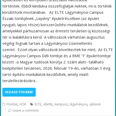
történtek. Ebből kiindulva összefoglaljuk nektek, mi is történik
körülöttünk mostanában. Az ELTE Lágymányosi Campus
Északi tömbjének „Lepény” épületrészében (az épület
nyugati, lapos része) korszerűsítési munkálatok kezdődnek,
amelyekkel párhuzamosan az érintett területen új közösségi
tér is kialakításra kerül. A változások várhatóan augusztus
végéig fognak tartani a Lágymányosi Üzemeltetés
szerint. Ezzel olyan változások következtek be mint; Az ELTE
Lágymányosi Campus Déli tömbje és a BME ”I” épülettömbje
között -a Magyar tudósok körútja 2. szám alatt- található
beépítetlen területen, 2026. február 19-én, várhatóan 3 évig
tartó építési munkálatok kezdődtek, amely miatt
területlezárásokra…
OLVASS TOVÁBB!
,
,
,
,
,
Főoldal
HÖK
ELTE
eltettk
kampusz
lágymányos
újítások
Leave a comment