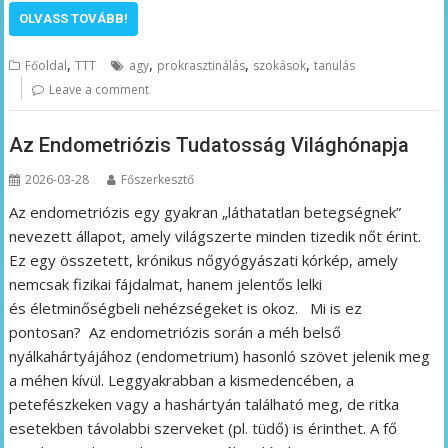
OLVASS TOVÁBB!
,
,
,
,
Főoldal
TTT
agy
prokrasztinálás
szokások
tanulás
Leave a comment
Az Endometriózis Tudatosság Világhónapja
2026-03-28
Főszerkesztő
Az endometriózis egy gyakran „láthatatlan betegségnek”
nevezett állapot, amely világszerte minden tizedik nőt érint.
Ez egy összetett, krónikus nőgyógyászati kórkép, amely
nemcsak fizikai fájdalmat, hanem jelentős lelki
és életminőségbeli nehézségeket is okoz. Mi is ez
pontosan? Az endometriózis során a méh belső
nyálkahártyájához (endometrium) hasonló szövet jelenik meg
a méhen kívül. Leggyakrabban a kismedencében, a
petefészkeken vagy a hashártyán található meg, de ritka
esetekben távolabbi szerveket (pl. tüdő) is érinthet. A fő