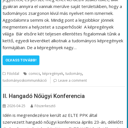
gyakran annyira el vannak merülve saját területükben, hogy a
tudományos zsargonon kívül más nyelvet nem ismernek.
Aggodalomra semmi ok. Mindig pont a legjobbkor jönnek
megmenteni a helyzetet a szuperhősök! A képregények
világa Bár elsőre két teljesen ellentétes fogalomnak tűnik a
kettő, egyedi keveréket alkotnak a tudományos képregények
formájában. De a képregények nagy…
OLVASS TOVÁBB!
,
,
,
Főoldal
comics
képregények
tudomány
tudományoskommunikáció
Leave a comment
II. Hangadó Nőügyi Konferencia
2026-04-25
Főszerkesztő
Idén is megrendezésre került az ELTE PPK által
szervezett hangadó nőügyi konferencia április 23-án, délelőtt