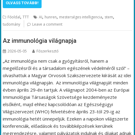
OLVASS TOVÁBB!
,
,
,
,
,
Főoldal
TTT
AI
hunren
mesterséges intelligencia
stem
tudomány
Leave a comment
Az immunológia világnapja
2026-05-05
Főszerkesztő
„Az immunológia nem csak a gyógyításról, hanem a
megelőzésről és a társadalom egészének védelméről szól” –
olvashattuk a Magyar Orvosok Szakszervezete kiírását az idei
immunológia világnapján. Az immunológia világnapját minden
évben április 29-én tartjuk. A világnapot 2004-ben az Európai
Immunológiai Társaságok Szövetsége kezdeményezte
elsőként, majd ehhez kapcsolódóan az Egészségügyi
Világszervezet (WHO) felvetésére április 23-tól 29-ig az
immunológia hetét ünnepeljük. Ezeken a napokon világszerte
konferenciák, előadások és továbbképzések kerülnek
megrendezésre, valamint pályázatok indulnak és díjakat adnak