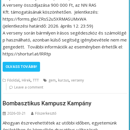
A verseny összdíjazása 900 000 Ft, az NN RAS
Kft. támogatásának köszönhetően. Jelentkezés:
https://forms.gle/ZRsS2u5XRMASUMxWA
(Jelentkezési határidő: 2026. április 12. 23:59)
A verseny során bármilyen írásos segédeszköz és számológé
p használható, azonban külső segítség igénybevétele nem me
gengedett. További információk az eseményben érhetők el:
https://shorturl.at/lRRtp
OLVASS TOVÁBB!
,
,
,
,
Főoldal
Hírek
TTT
gem
kurzus
verseny
Leave a comment
Bombasztikus Kampusz Kampány
2026-03-21
Főszerkesztő
Ahogyan észrevehettétek az utóbbi időben, egyetemünk
épületében és környékén drasztikus változások