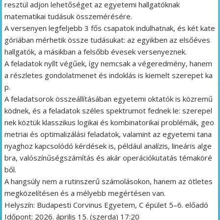
resztül adjon lehetőséget az egyetemi hallgatóknak
matematikai tudásuk összemérésére.
A versenyen legfeljebb 3 fős csapatok indulhatnak, és két kate
góriában mérhetik össze tudásukat: az egyikben az elsőéves
hallgatók, a másikban a felsőbb évesek versenyeznek.
A feladatok nyílt végűek, így nemcsak a végeredmény, hanem
a részletes gondolatmenet és indoklás is kiemelt szerepet ka
p.
A feladatsorok összeállításában egyetemi oktatók is közremű
ködnek, és a feladatok széles spektrumot fednek le: szerepel
nek köztük klasszikus logikai és kombinatorikai problémák, geo
metriai és optimalizálási feladatok, valamint az egyetemi tana
nyaghoz kapcsolódó kérdések is, például analízis, lineáris alge
bra, valószínűségszámítás és akár operációkutatás témaköré
ből.
A hangsúly nem a rutinszerű számolásokon, hanem az ötletes
megközelítésen és a mélyebb megértésen van.
Helyszín: Budapesti Corvinus Egyetem, C épület 5–6. előadó
Időpont: 2026. április 15. (szerda) 17:20