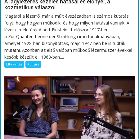
A lágylézeres kezelés hatásai és előnyei, a
kozmetikus válaszol
Magáról a lézerről már a múlt évszázadban is számos kutatás
folyt, hogy hogyan működik, és hogy milyen hatásai vannak. A
lézer elméletéről Albert Einstein írt először 1917-ben
a Zur Quantentheorie der Strahlung című tanulmányában,
amelyet 1928-ban bizonyítottak, majd 1947-ben be is tudták
mutatni. Azonban az első valóban működő lézerműszer évekkel
később készült el, 1960-ban,...
Eltekintés
Kultúra