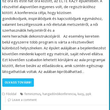
tíz óra és este hat óra között, az ELTE KAZY épületében. A
részvétel alapvetően ingyenes volt, de regisztrációhoz
kötött. A konferencia célja, hogy közösen
gondolkodjunk, inspirálódjunk és kapcsolódjunk egymáshoz,
valamint beszélgessünk a női életutak metszetéről, a női
szerhasználók helyzetéről és a
nemi hierachiák dekonstrukciójáról. Az esemény keretein
belül egyszerre több program is várta a résztvevőket
különböző helyszíneken. Az épület aulájában a bejelentkezést
követően mindenki kapott egy matricát, saját névvel ellátva.
Ezt követően szabadon lehetett körüljárni az aula programjai
között, illetve beülni az előadásokra, amik szintén egésznap
látogathatóak voltak. Az aulában kipróbálhattad…
OLVASS TOVÁBB!
,
,
,
Főoldal
feminizmus
hangadónőikonferencia
kazy
ppk
Leave a comment