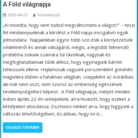
A Föld világnapja
2026-04-23
Főszerkesztő
„Ki mondta, hogy nem tudod megváltoztatni a világot?” – teszi
fel mindannyiunknak a kérdést a Föld napja mozgalom egyik
jelmondata. Napjainkban egyre több szó esik a környezetünk
védelméről és annak válságáról, mégis, a legtöbb felmerülő
probléma sokunk számára túl távolinak, nagynak és
megfoghatatlannak tűnik ahhoz, hogy egymagunk bármit
tehessünk ellene. Hajlamosak vagyunk porszemként gondolni
magunkra ebben a hatalmas világban, cseppként az óceánban,
aki már nem oszt, nem szoroz az emberiség egészének
tevékenységeihez képest. A Föld világnapja, melyet minden
évben április 22-én ünnepelünk, arra hivatott, hogy ezeket a
kételyeket eloszlassa. Ösztönöz minket arra, hogy higgyünk a
változás lehetőségében, és abban, hogy mi is…
OLVASS TOVÁBB!