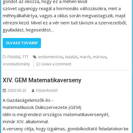
gondot az okozza, hogy ez a méhen kívüli
szövet ugyanúgy reagál a hormonális változásokra, mint a
méhnyálkahártya, vagyis a ciklus során megvastagszik, majd
vérezni kezd. Mivel ez a vér nem tud távozni a szervezetből,
gyulladást, hegesedést…
OLVASS TOVÁBB!
,
,
,
,
,
Főoldal
TTT
endometriózis
kutatás
march
március
orvostudomány
Leave a comment
XIV. GEM Matematikaverseny
2026-03-22
Főszerkesztő
A Gazdaságelemzők és -
matematikusok Diákszervezete (GEM)
idén is megrendezi országos matematikaversenyét,
immár XIV. alkalommal.
A verseny célja, hogy izgalmas, gondolkodtató feladatokon ke