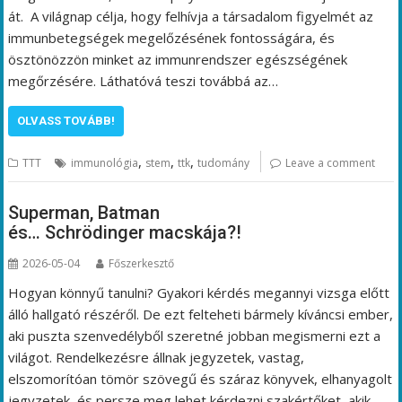
át. A világnap célja, hogy felhívja a társadalom figyelmét az
immunbetegségek megelőzésének fontosságára, és
ösztönözzön minket az immunrendszer egészségének
megőrzésére. Láthatóvá teszi továbbá az…
OLVASS TOVÁBB!
,
,
,
TTT
immunológia
stem
ttk
tudomány
Leave a comment
Superman, Batman
és… Schrödinger macskája?!
2026-05-04
Főszerkesztő
Hogyan könnyű tanulni? Gyakori kérdés megannyi vizsga előtt
álló hallgató részéről. De ezt felteheti bármely kíváncsi ember,
aki puszta szenvedélyből szeretné jobban megismerni ezt a
világot. Rendelkezésre állnak jegyzetek, vastag,
elszomorítóan tömör szövegű és száraz könyvek, elhanyagolt
jegyzetek, és persze meg lehet kérdezni szakértőket, akik