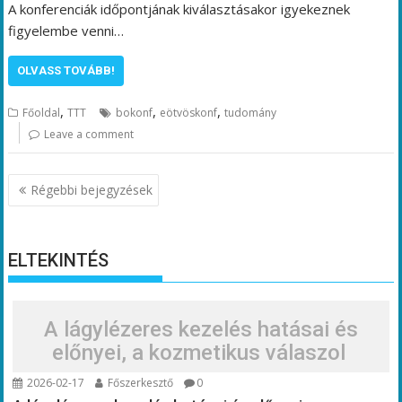
A konferenciák időpontjának kiválasztásakor igyekeznek
figyelembe venni…
OLVASS TOVÁBB!
,
,
,
Főoldal
TTT
bokonf
eötvöskonf
tudomány
Leave a comment
Bejegyzés
Régebbi bejegyzések
navigáció
ELTEKINTÉS
A lágylézeres kezelés hatásai és
előnyei, a kozmetikus válaszol
2026-02-17
Főszerkesztő
0