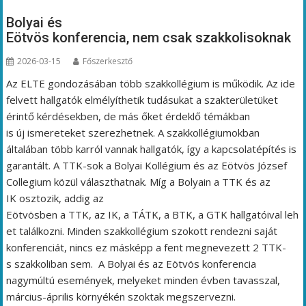
Bolyai és
Eötvös konferencia, nem csak szakkolisoknak
2026-03-15
Főszerkesztő
Az ELTE gondozásában több szakkollégium is működik. Az ide
felvett hallgatók elmélyíthetik tudásukat a szakterületüket
érintő kérdésekben, de más őket érdeklő témákban
is új ismereteket szerezhetnek. A szakkollégiumokban
általában több karról vannak hallgatók, így a kapcsolatépítés is
garantált. A TTK-sok a Bolyai Kollégium és az Eötvös József
Collegium közül választhatnak. Míg a Bolyain a TTK és az
IK osztozik, addig az
Eötvösben a TTK, az IK, a TÁTK, a BTK, a GTK hallgatóival leh
et találkozni. Minden szakkollégium szokott rendezni saját
konferenciát, nincs ez másképp a fent megnevezett 2 TTK-
s szakkoliban sem. A Bolyai és az Eötvös konferencia
nagymúltú események, melyeket minden évben tavasszal,
március-április környékén szoktak megszervezni.