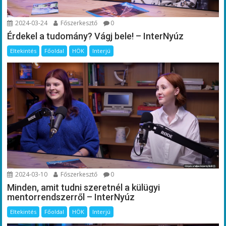
2024-03-24
Főszerkesztő
0
Érdekel a tudomány? Vágj bele! – InterNyúz
Eltekintés
Főoldal
HÖK
Interjú
2024-03-10
Főszerkesztő
0
Minden, amit tudni szeretnél a külügyi
mentorrendszerről – InterNyúz
Eltekintés
Főoldal
HÖK
Interjú