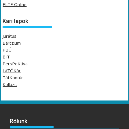
ELTE Online
Kari lapok
Jurátus
Bárczium
PBÚ
BIT
PersPeKtíva
LáTÓKör
TátKontúr
Kollázs
Rólunk