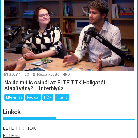
2023-11-20
Főszerkesztő
0
Na de mit is csinál az ELTE TTK Hallgatói
Alapítvány? – InterNyúz
Eltekintés
Főoldal
HÖK
Interjú
Linkek
ELTE TTK HÖK
ELTE.hu