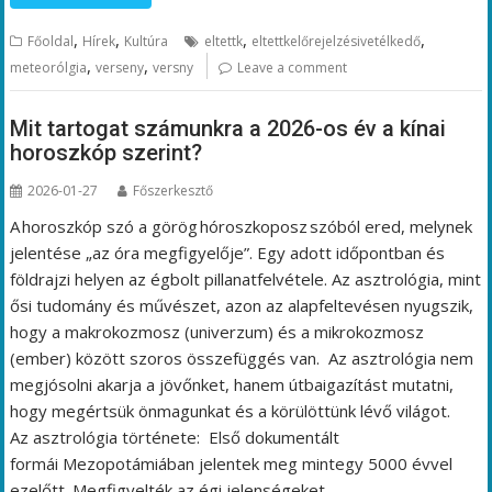
,
,
,
,
Főoldal
Hírek
Kultúra
eltettk
eltettkelőrejelzésivetélkedő
,
,
meteorólgia
verseny
versny
Leave a comment
Mit tartogat számunkra a 2026-os év a kínai
horoszkóp szerint?
2026-01-27
Főszerkesztő
A horoszkóp szó a görög hóroszkoposz szóból ered, melynek
jelentése „az óra megfigyelője”. Egy adott időpontban és
földrajzi helyen az égbolt pillanatfelvétele. Az asztrológia, mint
ősi tudomány és művészet, azon az alapfeltevésen nyugszik,
hogy a makrokozmosz (univerzum) és a mikrokozmosz
(ember) között szoros összefüggés van. Az asztrológia nem
megjósolni akarja a jövőnket, hanem útbaigazítást mutatni,
hogy megértsük önmagunkat és a körülöttünk lévő világot.
Az asztrológia története: Első dokumentált
formái Mezopotámiában jelentek meg mintegy 5000 évvel
ezelőtt. Megfigyelték az égi jelenségeket,