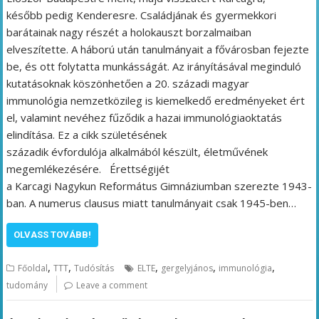
később pedig Kenderesre. Családjának és gyermekkori
barátainak nagy részét a holokauszt borzalmaiban
elveszítette. A háború után tanulmányait a fővárosban fejezte
be, és ott folytatta munkásságát. Az irányításával meginduló
kutatásoknak köszönhetően a 20. századi magyar
immunológia nemzetközileg is kiemelkedő eredményeket ért
el, valamint nevéhez fűződik a hazai immunológiaoktatás
elindítása. Ez a cikk születésének
századik évfordulója alkalmából készült, életművének
megemlékezésére. Érettségijét
a Karcagi Nagykun Református Gimnáziumban szerezte 1943-
ban. A numerus clausus miatt tanulmányait csak 1945-ben…
OLVASS TOVÁBB!
,
,
,
,
,
Főoldal
TTT
Tudósítás
ELTE
gergelyjános
immunológia
tudomány
Leave a comment