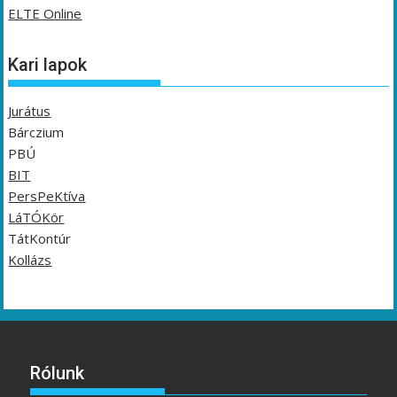
ELTE Online
Kari lapok
Jurátus
Bárczium
PBÚ
BIT
PersPeKtíva
LáTÓKör
TátKontúr
Kollázs
Rólunk