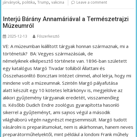
,
,
,
járványok
politika
Trump
vakcina
Leave a comment
Interjú Bárány Annamáriával a Természetrajzi
Múzeumról
2025-12-13
Főszerkesztő
VE: A múzeumban kiállított tárgyak honnan származnak, mi a
történetük? BA: Vegyes származásúak, de
némelyiknek elképesztő története van. 1896-ban született
egy katalógus Margó Tivadar tollából Állattani és
Összehasonlító Boncztani Intézet címmel, ahol leírja, hogy mi
mindene volt a múzeumnak. Szintén Margó pályafutása
alatt készült egy 10 kötetes leltárkönyv is, megjelölve az
akkori gyűjtemény tárgyainak eredetét, visszamenőleg
is. Később Dudich Endre zoológus gyarapította hasonló
sikerrel a gyűjteményt, ami sajnos végül a második
világháború végén nagyrészt megsemmisült. Margó tudott
vásárolni is preparátumokat, nem is akárhonnan, hanem neves
preparátorműhelyektől, mint például a londoni Frank műhely