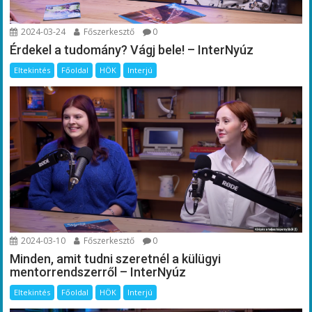
2024-03-24
Főszerkesztő
0
Érdekel a tudomány? Vágj bele! – InterNyúz
Eltekintés
Főoldal
HÖK
Interjú
2024-03-10
Főszerkesztő
0
Minden, amit tudni szeretnél a külügyi
mentorrendszerről – InterNyúz
Eltekintés
Főoldal
HÖK
Interjú