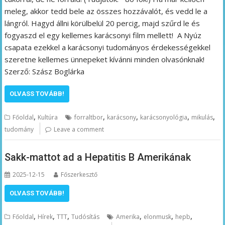
meleg, akkor tedd bele az összes hozzávalót, és vedd le a
lángról. Hagyd állni körülbelül 20 percig, majd szűrd le és
fogyaszd el egy kellemes karácsonyi film mellett! A Nyúz
csapata ezekkel a karácsonyi tudományos érdekességekkel
szeretne kellemes ünnepeket kívánni minden olvasónknak!
Szerző: Szász Boglárka
OLVASS TOVÁBB!
,
,
,
,
,
Főoldal
Kultúra
forraltbor
karácsony
karácsonyológia
mikulás
tudomány
Leave a comment
Sakk-mattot ad a Hepatitis B Amerikának
2025-12-15
Főszerkesztő
OLVASS TOVÁBB!
,
,
,
,
,
,
Főoldal
Hírek
TTT
Tudósítás
Amerika
elonmusk
hepb