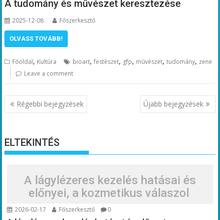
A tudomány és művészet keresztezése
2025-12-08
Főszerkesztő
OLVASS TOVÁBB!
,
,
,
,
,
,
Főoldal
Kultúra
bioart
festészet
gfp
művészet
tudomány
zene
Leave a comment
Bejegyzés
Régebbi bejegyzések
Újabb bejegyzések
navigáció
ELTEKINTÉS
A lágylézeres kezelés hatásai és
előnyei, a kozmetikus válaszol
2026-02-17
Főszerkesztő
0