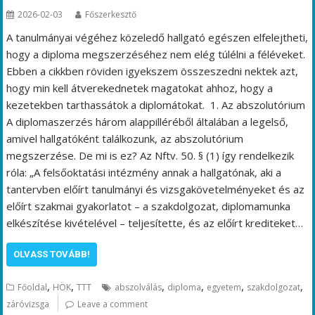
2026-02-03
Főszerkesztő
A tanulmányai végéhez közeledő hallgató egészen elfelejtheti,
hogy a diploma megszerzéséhez nem elég túlélni a féléveket.
Ebben a cikkben röviden igyekszem összeszedni nektek azt,
hogy min kell átverekednetek magatokat ahhoz, hogy a
kezetekben tarthassátok a diplomátokat. 1. Az abszolutórium
A diplomaszerzés három alappilléréből általában a legelső,
amivel hallgatóként találkozunk, az abszolutórium
megszerzése. De mi is ez? Az Nftv. 50. § (1) így rendelkezik
róla: „A felsőoktatási intézmény annak a hallgatónak, aki a
tantervben előírt tanulmányi és vizsgakövetelményeket és az
előírt szakmai gyakorlatot – a szakdolgozat, diplomamunka
elkészítése kivételével – teljesítette, és az előírt krediteket…
OLVASS TOVÁBB!
,
,
,
,
,
,
Főoldal
HÖK
TTT
abszolválás
diploma
egyetem
szakdolgozat
záróvizsga
Leave a comment