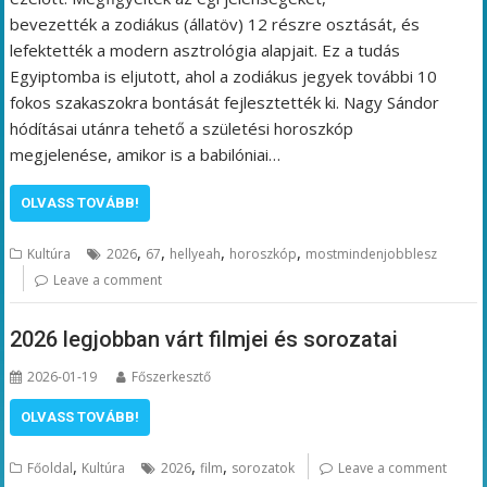
bevezették a zodiákus (állatöv) 12 részre osztását, és
lefektették a modern asztrológia alapjait. Ez a tudás
Egyiptomba is eljutott, ahol a zodiákus jegyek további 10
fokos szakaszokra bontását fejlesztették ki. Nagy Sándor
hódításai utánra tehető a születési horoszkóp
megjelenése, amikor is a babilóniai…
OLVASS TOVÁBB!
,
,
,
,
Kultúra
2026
67
hellyeah
horoszkóp
mostmindenjobblesz
Leave a comment
2026 legjobban várt filmjei és sorozatai
2026-01-19
Főszerkesztő
OLVASS TOVÁBB!
,
,
,
Főoldal
Kultúra
2026
film
sorozatok
Leave a comment