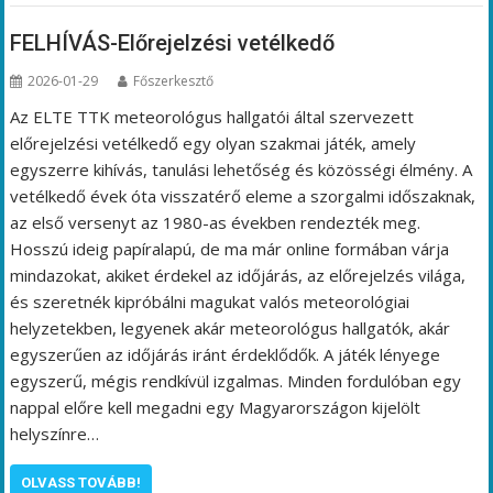
FELHÍVÁS-Előrejelzési vetélkedő
2026-01-29
Főszerkesztő
Az ELTE TTK meteorológus hallgatói által szervezett
előrejelzési vetélkedő egy olyan szakmai játék, amely
egyszerre kihívás, tanulási lehetőség és közösségi élmény. A
vetélkedő évek óta visszatérő eleme a szorgalmi időszaknak,
az első versenyt az 1980-as években rendezték meg.
Hosszú ideig papíralapú, de ma már online formában várja
mindazokat, akiket érdekel az időjárás, az előrejelzés világa,
és szeretnék kipróbálni magukat valós meteorológiai
helyzetekben, legyenek akár meteorológus hallgatók, akár
egyszerűen az időjárás iránt érdeklődők. A játék lényege
egyszerű, mégis rendkívül izgalmas. Minden fordulóban egy
nappal előre kell megadni egy Magyarországon kijelölt
helyszínre…
OLVASS TOVÁBB!