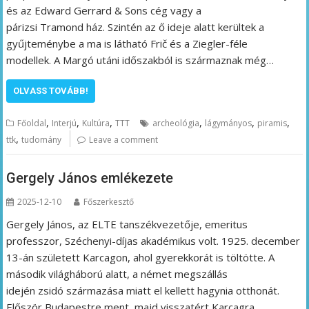
és az Edward Gerrard & Sons cég vagy a
párizsi Tramond ház. Szintén az ő ideje alatt kerültek a
gyűjteménybe a ma is látható Frič és a Ziegler-féle
modellek. A Margó utáni időszakból is származnak még…
OLVASS TOVÁBB!
,
,
,
,
,
,
Főoldal
Interjú
Kultúra
TTT
archeológia
lágymányos
piramis
,
ttk
tudomány
Leave a comment
Gergely János emlékezete
2025-12-10
Főszerkesztő
Gergely János, az ELTE tanszékvezetője, emeritus
professzor, Széchenyi-díjas akadémikus volt. 1925. december
13-án született Karcagon, ahol gyerekkorát is töltötte. A
második világháború alatt, a német megszállás
idején zsidó származása miatt el kellett hagynia otthonát.
Először Budapestre ment, majd visszatért Karcagra,