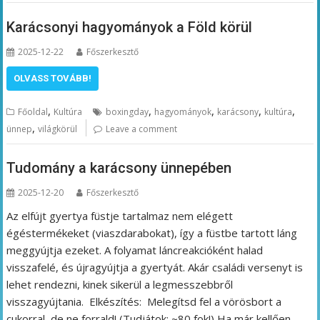
Karácsonyi hagyományok a Föld körül
2025-12-22
Főszerkesztő
OLVASS TOVÁBB!
,
,
,
,
,
Főoldal
Kultúra
boxingday
hagyományok
karácsony
kultúra
,
ünnep
világkörül
Leave a comment
Tudomány a karácsony ünnepében
2025-12-20
Főszerkesztő
Az elfújt gyertya füstje tartalmaz nem elégett
égéstermékeket (viaszdarabokat), így a füstbe tartott láng
meggyújtja ezeket. A folyamat láncreakcióként halad
visszafelé, és újragyújtja a gyertyát. Akár családi versenyt is
lehet rendezni, kinek sikerül a legmesszebbről
visszagyújtania. Elkészítés: Melegítsd fel a vörösbort a
cukorral, de ne forrald! (Tudjátok: ~80 fok!) Ha már kellően