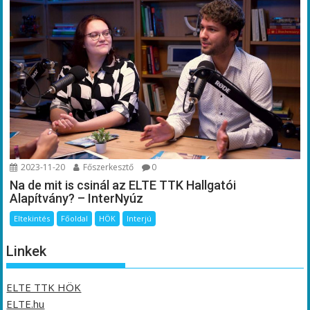
2023-11-20
Főszerkesztő
0
Na de mit is csinál az ELTE TTK Hallgatói
Alapítvány? – InterNyúz
Eltekintés
Főoldal
HÖK
Interjú
Linkek
ELTE TTK HÖK
ELTE.hu