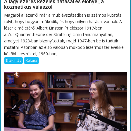
A lágylézeres kezelés hatásai és előnyei, a
kozmetikus válaszol
Magáról a lézerről már a múlt évszázadban is számos kutatás
folyt, hogy hogyan működik, és hogy milyen hatásai vannak. A
lézer elméletéről Albert Einstein írt először 1917-ben
a Zur Quantentheorie der Strahlung című tanulmányában,
amelyet 1928-ban bizonyítottak, majd 1947-ben be is tudták
mutatni. Azonban az első valóban működő lézerműszer évekkel
később készült el, 1960-ban,...
Eltekintés
Kultúra