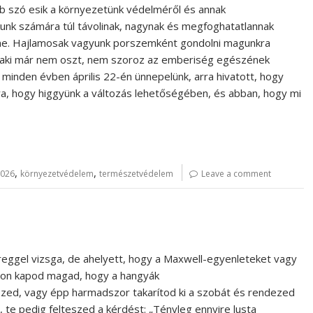
 szó esik a környezetünk védelméről és annak
kunk számára túl távolinak, nagynak és megfoghatatlannak
ene. Hajlamosak vagyunk porszemként gondolni magunkra
, aki már nem oszt, nem szoroz az emberiség egészének
minden évben április 22-én ünnepelünk, arra hivatott, hogy
ra, hogy higgyünk a változás lehetőségében, és abban, hogy mi
,
,
2026
környezetvédelem
természetvédelem
Leave a comment
 reggel vizsga, de ahelyett, hogy a Maxwell-egyenleteket vagy
 azon kapod magad, hogy a hangyák
ézed, vagy épp harmadszor takarítod ki a szobát és rendezed
 te pedig felteszed a kérdést: „Tényleg ennyire lusta