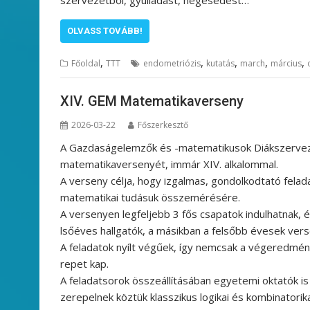
OLVASS TOVÁBB!
,
,
,
,
,
Főoldal
TTT
endometriózis
kutatás
march
március
XIV. GEM Matematikaverseny
2026-03-22
Főszerkesztő
A Gazdaságelemzők és -matematikusok Diákszervez
matematikaversenyét, immár XIV. alkalommal.
A verseny célja, hogy izgalmas, gondolkodtató fela
matematikai tudásuk összemérésére.
A versenyen legfeljebb 3 fős csapatok indulhatnak, 
lsőéves hallgatók, a másikban a felsőbb évesek ver
A feladatok nyílt végűek, így nemcsak a végeredmén
repet kap.
A feladatsorok összeállításában egyetemi oktatók i
zerepelnek köztük klasszikus logikai és kombinatorika