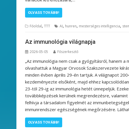
OLVASS TOVÁBB!
,
,
,
,
Főoldal
TTT
AI
hunren
mesterséges intelligencia
ste
Az immunológia világnapja
2026-05-05
Főszerkesztő
„Az immunológia nem csak a gyógyításról, hanem a 
olvashattuk a Magyar Orvosok Szakszervezete kiírásá
minden évben április 29-én tartjuk. A világnapot 2
kezdeményezte elsőként, majd ehhez kapcsolódóan 
23-tól 29-ig az immunológia hetét ünnepeljük. Ezeke
továbbképzések kerülnek megrendezésre, valamint pál
felhívja a társadalom figyelmét az immunbetegség
immunrendszer egészségének megőrzésére. Láthat
OLVASS TOVÁBB!