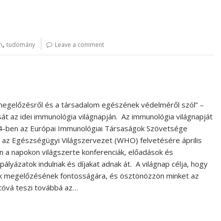
,
m
tudomány
Leave a comment
megelőzésről és a társadalom egészének védelméről szól” –
t az idei immunológia világnapján. Az immunológia világnapját
004-ben az Európai Immunológiai Társaságok Szövetsége
az Egészségügyi Világszervezet (WHO) felvetésére április
n a napokon világszerte konferenciák, előadások és
yázatok indulnak és díjakat adnak át. A világnap célja, hogy
ek megelőzésének fontosságára, és ösztönözzön minket az
óvá teszi továbbá az…