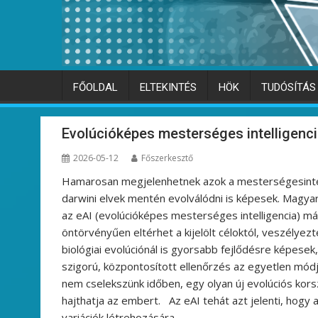
FŐOLDAL
ELTEKINTÉS
HÖK
TUDÓSÍTÁS
Evolúcióképes mesterséges intelligenc
2026-05-12
Főszerkesztő
Hamarosan megjelenhetnek azok a mesterségesintel
darwini elvek mentén evolválódni is képesek. Magya
az eAI (evolúcióképes mesterséges intelligencia) már 
öntörvényűen eltérhet a kijelölt céloktól, veszélyez
biológiai evolúciónál is gyorsabb fejlődésre képesek,
szigorú, központosított ellenőrzés az egyetlen mód
nem cselekszünk időben, egy olyan új evolúciós kors
hajthatja az embert. Az eAI tehát azt jelenti, hogy
variációk létrehozására,…