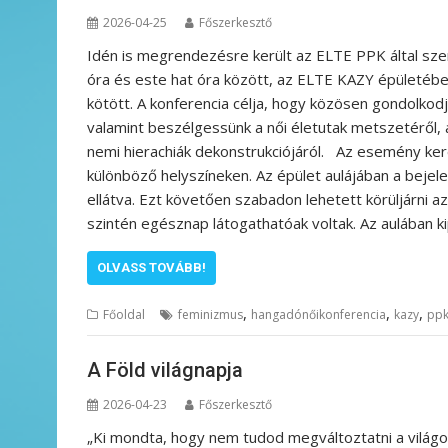
2026-04-25
Főszerkesztő
Idén is megrendezésre került az ELTE PPK által szer
óra és este hat óra között, az ELTE KAZY épületében
kötött. A konferencia célja, hogy közösen gondolkod
valamint beszélgessünk a női életutak metszetéről, 
nemi hierachiák dekonstrukciójáról. Az esemény ker
különböző helyszíneken. Az épület aulájában a bejel
ellátva. Ezt követően szabadon lehetett körüljárni az
szintén egésznap látogathatóak voltak. Az aulában k
OLVASS TOVÁBB!
,
,
,
Főoldal
feminizmus
hangadónőikonferencia
kazy
pp
A Föld világnapja
2026-04-23
Főszerkesztő
„Ki mondta, hogy nem tudod megváltoztatni a világot