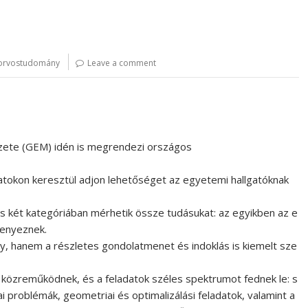
orvostudomány
Leave a comment
ete (GEM) idén is megrendezi országos
datokon keresztül adjon lehetőséget az egyetemi hallgatóknak
és két kategóriában mérhetik össze tudásukat: az egyikben az e
senyeznek.
y, hanem a részletes gondolatmenet és indoklás is kiemelt sze
s közreműködnek, és a feladatok széles spektrumot fednek le: s
i problémák, geometriai és optimalizálási feladatok, valamint a