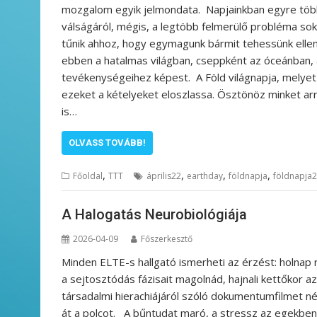
mozgalom egyik jelmondata. Napjainkban egyre több
válságáról, mégis, a legtöbb felmerülő probléma so
tűnik ahhoz, hogy egymagunk bármit tehessünk ell
ebben a hatalmas világban, cseppként az óceánban
tevékenységeihez képest. A Föld világnapja, melyet 
ezeket a kételyeket eloszlassa. Ösztönöz minket ar
is…
OLVASS TOVÁBB!
,
,
,
,
Főoldal
TTT
április22
earthday
földnapja
földnapja
A Halogatás Neurobiológiája
2026-04-09
Főszerkesztő
Minden ELTE-s hallgató ismerheti az érzést: holnap
a sejtosztódás fázisait magolnád, hajnali kettőkor
társadalmi hierachiájáról szóló dokumentumfilmet n
át a polcot. A bűntudat maró, a stressz az egekben,