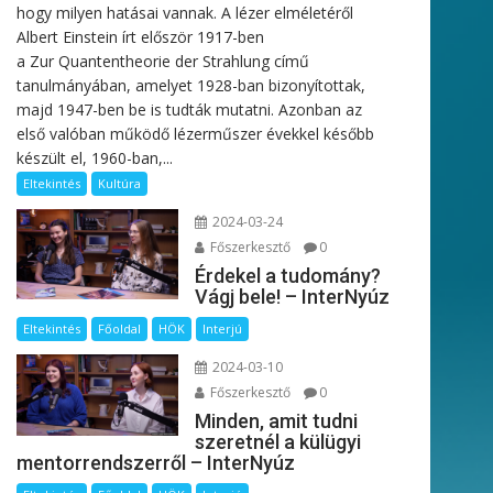
hogy milyen hatásai vannak. A lézer elméletéről
Albert Einstein írt először 1917-ben
a Zur Quantentheorie der Strahlung című
tanulmányában, amelyet 1928-ban bizonyítottak,
majd 1947-ben be is tudták mutatni. Azonban az
első valóban működő lézerműszer évekkel később
készült el, 1960-ban,...
Eltekintés
Kultúra
2024-03-24
Főszerkesztő
0
Érdekel a tudomány?
Vágj bele! – InterNyúz
Eltekintés
Főoldal
HÖK
Interjú
2024-03-10
Főszerkesztő
0
Minden, amit tudni
szeretnél a külügyi
mentorrendszerről – InterNyúz