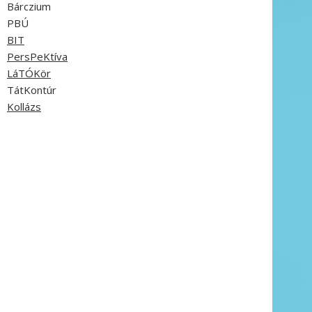
Bárczium
PBÚ
BIT
PersPeKtíva
LáTÓKör
TátKontúr
Kollázs