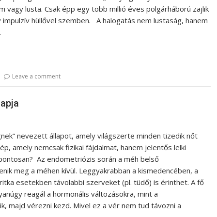
em vagy lusta. Csak épp egy több millió éves polgárháború zajlik
y impulzív hüllővel szemben. A halogatás nem lustaság, hanem
…
Leave a comment
napja
ek” nevezett állapot, amely világszerte minden tizedik nőt
ép, amely nemcsak fizikai fájdalmat, hanem jelentős lelki
 pontosan? Az endometriózis során a méh belső
lenik meg a méhen kívül. Leggyakrabban a kismedencében, a
tka esetekben távolabbi szerveket (pl. tüdő) is érinthet. A fő
yanúgy reagál a hormonális változásokra, mint a
k, majd vérezni kezd. Mivel ez a vér nem tud távozni a