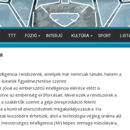
TTT
FÚZIÓ
INTERJÚ
KULTÚRA
SPORT
LIST
ia
ligencia-rendszerek, amelyek már nemcsak tanulni, hanem a
r kutatók figyelmeztetése szerint
jóval az emberszintű intelligencia elérése előtt is
tetve az emberiség erőforrásait. Mivel ezek a rendszerek a
 a szakértők szerint a gépi önreprodukció feletti
ja a kontroll elvesztésének megakadályozására. Ha
zak küszöbére érhetünk, ahol a technológia végleg uralma alá
 a mesterséges intelligencia (MI) képes önmaga másolására,