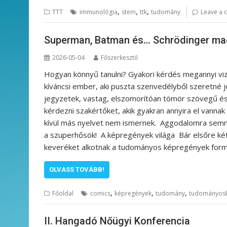
,
,
,
TTT
immunológia
stem
ttk
tudomány
Leave a
Superman, Batman és… Schrödinger ma
2026-05-04
Főszerkesztő
Hogyan könnyű tanulni? Gyakori kérdés megannyi vizsg
kíváncsi ember, aki puszta szenvedélyből szeretné j
jegyzetek, vastag, elszomorítóan tömör szövegű és
kérdezni szakértőket, akik gyakran annyira el vann
kívül más nyelvet nem ismernek. Aggodalomra semmi
a szuperhősök! A képregények világa Bár elsőre két 
keveréket alkotnak a tudományos képregények for
OLVASS TOVÁBB!
,
,
,
Főoldal
comics
képregények
tudomány
tudományos
II. Hangadó Nőügyi Konferencia