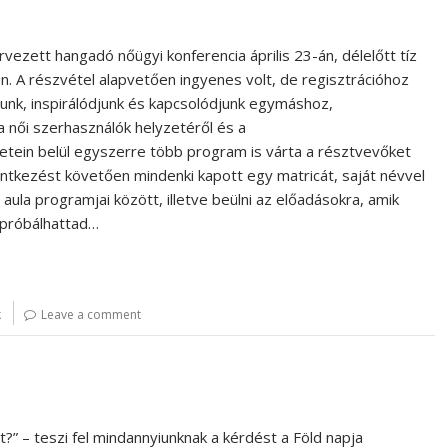
vezett hangadó nőügyi konferencia április 23-án, délelőtt tíz
. A részvétel alapvetően ingyenes volt, de regisztrációhoz
junk, inspirálódjunk és kapcsolódjunk egymáshoz,
a női szerhasználók helyzetéről és a
etein belül egyszerre több program is várta a résztvevőket
entkezést követően mindenki kapott egy matricát, saját névvel
 aula programjai között, illetve beülni az előadásokra, amik
ipróbálhattad…
k
Leave a comment
?” – teszi fel mindannyiunknak a kérdést a Föld napja