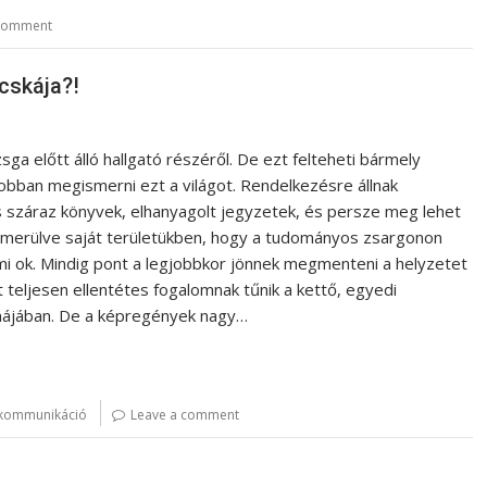
 comment
cskája?!
a előtt álló hallgató részéről. De ezt felteheti bármely
obban megismerni ezt a világot. Rendelkezésre állnak
 száraz könyvek, elhanyagolt jegyzetek, és persze meg lehet
ak merülve saját területükben, hogy a tudományos zsargonon
 ok. Mindig pont a legjobbkor jönnek megmenteni a helyzetet
teljesen ellentétes fogalomnak tűnik a kettő, egyedi
májában. De a képregények nagy…
kommunikáció
Leave a comment