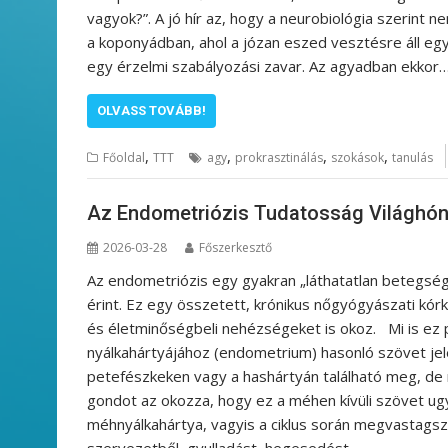
vagyok?”. A jó hír az, hogy a neurobiológia szerint n
a koponyádban, ahol a józan eszed vesztésre áll eg
egy érzelmi szabályozási zavar. Az agyadban ekkor
OLVASS TOVÁBB!
,
,
,
,
Főoldal
TTT
agy
prokrasztinálás
szokások
tanulás
Az Endometriózis Tudatosság Világhó
2026-03-28
Főszerkesztő
Az endometriózis egy gyakran „láthatatlan betegségn
érint. Ez egy összetett, krónikus nőgyógyászati kórk
és életminőségbeli nehézségeket is okoz. Mi is ez
nyálkahártyájához (endometrium) hasonló szövet je
petefészkeken vagy a hashártyán található meg, de ri
gondot az okozza, hogy ez a méhen kívüli szövet ug
méhnyálkahártya, vagyis a ciklus során megvastagszi
szervezetből, gyulladást, hegesedést…