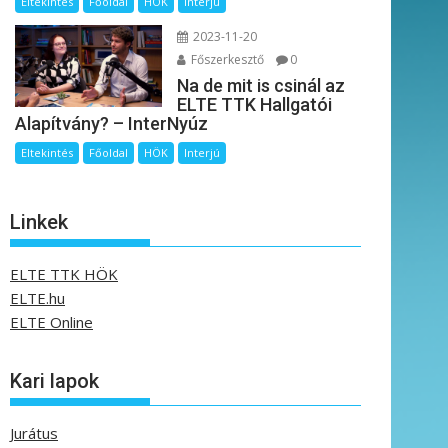
Eltekintés
Főoldal
HÖK
Interjú
2023-11-20
Főszerkesztő
0
Na de mit is csinál az
ELTE TTK Hallgatói
Alapítvány? – InterNyúz
Eltekintés
Főoldal
HÖK
Interjú
Linkek
ELTE TTK HÖK
ELTE.hu
ELTE Online
Kari lapok
Jurátus