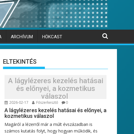
A
ARCHÍVUM
HÖKCAST
ELTEKINTÉS
A lágylézeres kezelés hatásai
és előnyei, a kozmetikus
válaszol
2026-02-17
Főszerkesztő
0
A lágylézeres kezelés hatásai és előnyei, a
kozmetikus válaszol
Magáról a lézerről már a múlt évszázadban is
számos kutatás folyt, hogy hogyan működik, és