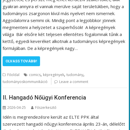
gyakran annyira el vannak merülve saját területükben, hogy a
tudományos zsargonon kívül más nyelvet nem ismernek.
Aggodalomra semmi ok. Mindig pont a legjobbkor jönnek
megmenteni a helyzetet a szuperhősök! A képregények
világa Bár elsőre két teljesen ellentétes fogalomnak tűnik a
kettő, egyedi keveréket alkotnak a tudományos képregények
formájában. De a képregények nagy…
OLVASS TOVÁBB!
,
,
,
Főoldal
comics
képregények
tudomány
tudományoskommunikáció
Leave a comment
II. Hangadó Nőügyi Konferencia
2026-04-25
Főszerkesztő
Idén is megrendezésre került az ELTE PPK által
szervezett hangadó nőügyi konferencia április 23-án, délelőtt