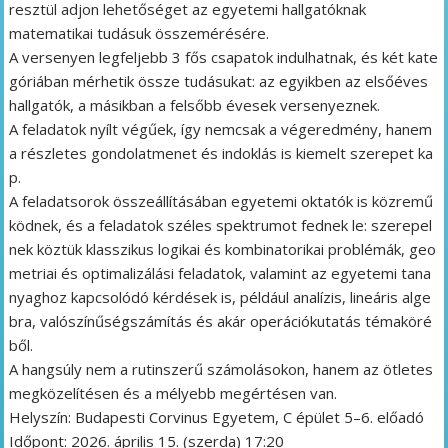
resztül adjon lehetőséget az egyetemi hallgatóknak
matematikai tudásuk összemérésére.
A versenyen legfeljebb 3 fős csapatok indulhatnak, és két kate
góriában mérhetik össze tudásukat: az egyikben az elsőéves
hallgatók, a másikban a felsőbb évesek versenyeznek.
A feladatok nyílt végűek, így nemcsak a végeredmény, hanem
a részletes gondolatmenet és indoklás is kiemelt szerepet ka
p.
A feladatsorok összeállításában egyetemi oktatók is közremű
ködnek, és a feladatok széles spektrumot fednek le: szerepel
nek köztük klasszikus logikai és kombinatorikai problémák, geo
metriai és optimalizálási feladatok, valamint az egyetemi tana
nyaghoz kapcsolódó kérdések is, például analízis, lineáris alge
bra, valószínűségszámítás és akár operációkutatás témaköré
ből.
A hangsúly nem a rutinszerű számolásokon, hanem az ötletes
megközelítésen és a mélyebb megértésen van.
Helyszín: Budapesti Corvinus Egyetem, C épület 5–6. előadó
Időpont: 2026. április 15. (szerda) 17:20