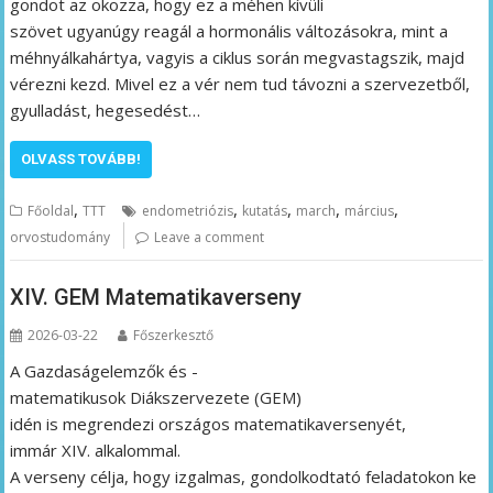
gondot az okozza, hogy ez a méhen kívüli
szövet ugyanúgy reagál a hormonális változásokra, mint a
méhnyálkahártya, vagyis a ciklus során megvastagszik, majd
vérezni kezd. Mivel ez a vér nem tud távozni a szervezetből,
gyulladást, hegesedést…
OLVASS TOVÁBB!
,
,
,
,
,
Főoldal
TTT
endometriózis
kutatás
march
március
orvostudomány
Leave a comment
XIV. GEM Matematikaverseny
2026-03-22
Főszerkesztő
A Gazdaságelemzők és -
matematikusok Diákszervezete (GEM)
idén is megrendezi országos matematikaversenyét,
immár XIV. alkalommal.
A verseny célja, hogy izgalmas, gondolkodtató feladatokon ke