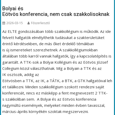
Bolyai és
Eötvös konferencia, nem csak szakkolisoknak
2026-03-15
Főszerkesztő
Az ELTE gondozásában több szakkollégium is működik. Az ide
felvett hallgatók elmélyíthetik tudásukat a szakterületüket
érintő kérdésekben, de más őket érdeklő témákban
is új ismereteket szerezhetnek. A szakkollégiumokban
általában több karról vannak hallgatók, így a kapcsolatépítés is
garantált. A TTK-sok a Bolyai Kollégium és az Eötvös József
Collegium közül választhatnak. Míg a Bolyain a TTK és az
IK osztozik, addig az
Eötvösben a TTK, az IK, a TÁTK, a BTK, a GTK hallgatóival leh
et találkozni. Minden szakkollégium szokott rendezni saját
konferenciát, nincs ez másképp a fent megnevezett 2 TTK-
s szakkoliban sem. A Bolyai és az Eötvös konferencia
nagymúltú események, melyeket minden évben tavasszal,
március-április környékén szoktak megszervezni.