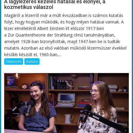
A lágylézeres kezelés hatásai és előnyei, a
kozmetikus válaszol
Magáról a lézerről már a múlt évszázadban is számos kutatás
folyt, hogy hogyan működik, és hogy milyen hatásai vannak. A
lézer elméletéről Albert Einstein írt először 1917-ben
a Zur Quantentheorie der Strahlung című tanulmányában,
amelyet 1928-ban bizonyítottak, majd 1947-ben be is tudták
mutatni. Azonban az első valóban működő lézerműszer évekkel
később készült el, 1960-ban,...
Eltekintés
Kultúra