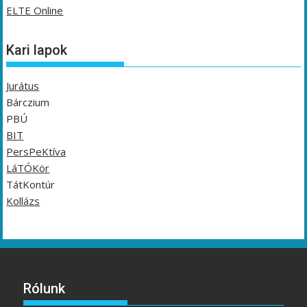
ELTE Online
Kari lapok
Jurátus
Bárczium
PBÚ
BIT
PersPeKtíva
LáTÓKör
TátKontúr
Kollázs
Rólunk