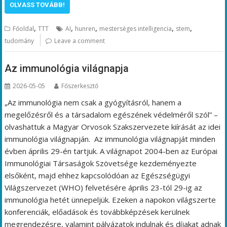
OLVASS TOVÁBB!
,
,
,
,
,
Főoldal
TTT
AI
hunren
mesterséges intelligencia
stem
tudomány
Leave a comment
Az immunológia világnapja
2026-05-05
Főszerkesztő
„Az immunológia nem csak a gyógyításról, hanem a
megelőzésről és a társadalom egészének védelméről szól” –
olvashattuk a Magyar Orvosok Szakszervezete kiírását az idei
immunológia világnapján. Az immunológia világnapját minden
évben április 29-én tartjuk. A világnapot 2004-ben az Európai
Immunológiai Társaságok Szövetsége kezdeményezte
elsőként, majd ehhez kapcsolódóan az Egészségügyi
Világszervezet (WHO) felvetésére április 23-tól 29-ig az
immunológia hetét ünnepeljük. Ezeken a napokon világszerte
konferenciák, előadások és továbbképzések kerülnek
megrendezésre, valamint pályázatok indulnak és díjakat adnak