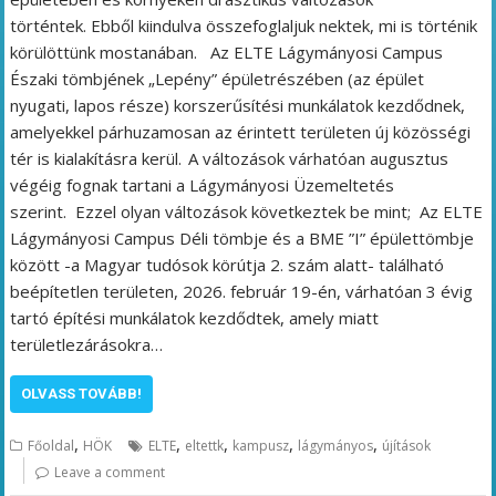
történtek. Ebből kiindulva összefoglaljuk nektek, mi is történik
körülöttünk mostanában. Az ELTE Lágymányosi Campus
Északi tömbjének „Lepény” épületrészében (az épület
nyugati, lapos része) korszerűsítési munkálatok kezdődnek,
amelyekkel párhuzamosan az érintett területen új közösségi
tér is kialakításra kerül. A változások várhatóan augusztus
végéig fognak tartani a Lágymányosi Üzemeltetés
szerint. Ezzel olyan változások következtek be mint; Az ELTE
Lágymányosi Campus Déli tömbje és a BME ”I” épülettömbje
között -a Magyar tudósok körútja 2. szám alatt- található
beépítetlen területen, 2026. február 19-én, várhatóan 3 évig
tartó építési munkálatok kezdődtek, amely miatt
területlezárásokra…
OLVASS TOVÁBB!
,
,
,
,
,
Főoldal
HÖK
ELTE
eltettk
kampusz
lágymányos
újítások
Leave a comment