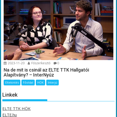
2023-11-20
Főszerkesztő
0
Na de mit is csinál az ELTE TTK Hallgatói
Alapítvány? – InterNyúz
Eltekintés
Főoldal
HÖK
Interjú
Linkek
ELTE TTK HÖK
ELTE.hu