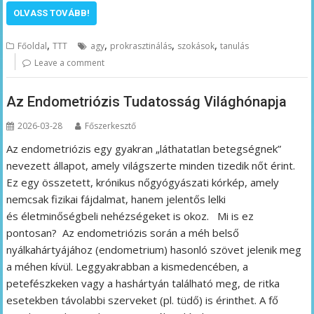
OLVASS TOVÁBB!
,
,
,
,
Főoldal
TTT
agy
prokrasztinálás
szokások
tanulás
Leave a comment
Az Endometriózis Tudatosság Világhónapja
2026-03-28
Főszerkesztő
Az endometriózis egy gyakran „láthatatlan betegségnek”
nevezett állapot, amely világszerte minden tizedik nőt érint.
Ez egy összetett, krónikus nőgyógyászati kórkép, amely
nemcsak fizikai fájdalmat, hanem jelentős lelki
és életminőségbeli nehézségeket is okoz. Mi is ez
pontosan? Az endometriózis során a méh belső
nyálkahártyájához (endometrium) hasonló szövet jelenik meg
a méhen kívül. Leggyakrabban a kismedencében, a
petefészkeken vagy a hashártyán található meg, de ritka
esetekben távolabbi szerveket (pl. tüdő) is érinthet. A fő