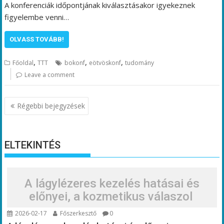
A konferenciák időpontjának kiválasztásakor igyekeznek
figyelembe venni…
OLVASS TOVÁBB!
,
,
,
Főoldal
TTT
bokonf
eötvöskonf
tudomány
Leave a comment
Bejegyzés
Régebbi bejegyzések
navigáció
ELTEKINTÉS
A lágylézeres kezelés hatásai és
előnyei, a kozmetikus válaszol
2026-02-17
Főszerkesztő
0