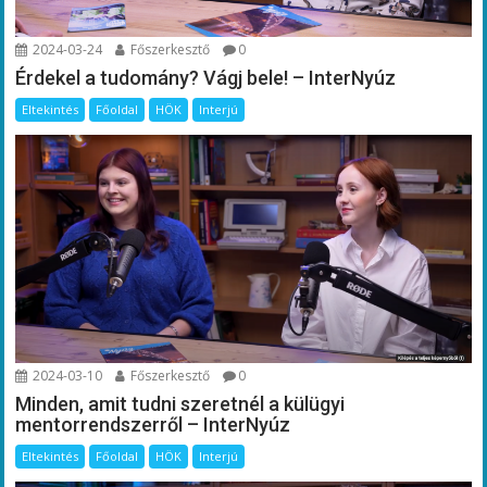
2024-03-24
Főszerkesztő
0
Érdekel a tudomány? Vágj bele! – InterNyúz
Eltekintés
Főoldal
HÖK
Interjú
2024-03-10
Főszerkesztő
0
Minden, amit tudni szeretnél a külügyi
mentorrendszerről – InterNyúz
Eltekintés
Főoldal
HÖK
Interjú