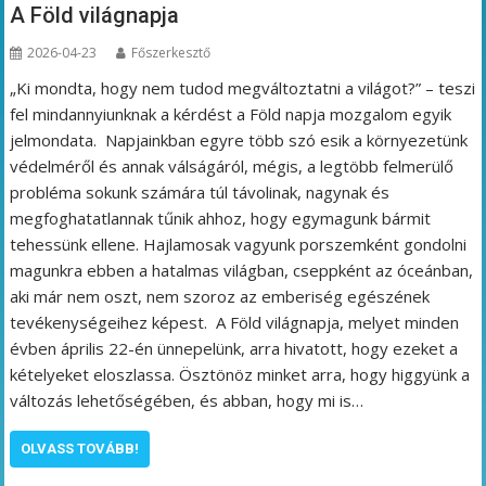
A Föld világnapja
2026-04-23
Főszerkesztő
„Ki mondta, hogy nem tudod megváltoztatni a világot?” – teszi
fel mindannyiunknak a kérdést a Föld napja mozgalom egyik
jelmondata. Napjainkban egyre több szó esik a környezetünk
védelméről és annak válságáról, mégis, a legtöbb felmerülő
probléma sokunk számára túl távolinak, nagynak és
megfoghatatlannak tűnik ahhoz, hogy egymagunk bármit
tehessünk ellene. Hajlamosak vagyunk porszemként gondolni
magunkra ebben a hatalmas világban, cseppként az óceánban,
aki már nem oszt, nem szoroz az emberiség egészének
tevékenységeihez képest. A Föld világnapja, melyet minden
évben április 22-én ünnepelünk, arra hivatott, hogy ezeket a
kételyeket eloszlassa. Ösztönöz minket arra, hogy higgyünk a
változás lehetőségében, és abban, hogy mi is…
OLVASS TOVÁBB!