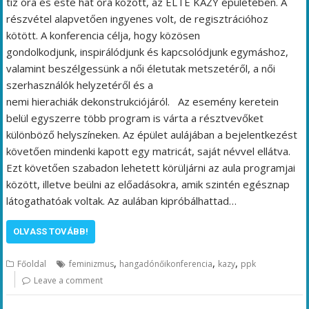
tíz óra és este hat óra között, az ELTE KAZY épületében. A
részvétel alapvetően ingyenes volt, de regisztrációhoz
kötött. A konferencia célja, hogy közösen
gondolkodjunk, inspirálódjunk és kapcsolódjunk egymáshoz,
valamint beszélgessünk a női életutak metszetéről, a női
szerhasználók helyzetéről és a
nemi hierachiák dekonstrukciójáról. Az esemény keretein
belül egyszerre több program is várta a résztvevőket
különböző helyszíneken. Az épület aulájában a bejelentkezést
követően mindenki kapott egy matricát, saját névvel ellátva.
Ezt követően szabadon lehetett körüljárni az aula programjai
között, illetve beülni az előadásokra, amik szintén egésznap
látogathatóak voltak. Az aulában kipróbálhattad…
OLVASS TOVÁBB!
,
,
,
Főoldal
feminizmus
hangadónőikonferencia
kazy
ppk
Leave a comment