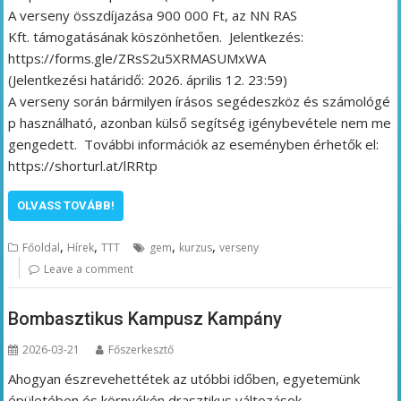
A verseny összdíjazása 900 000 Ft, az NN RAS
Kft. támogatásának köszönhetően. Jelentkezés:
https://forms.gle/ZRsS2u5XRMASUMxWA
(Jelentkezési határidő: 2026. április 12. 23:59)
A verseny során bármilyen írásos segédeszköz és számológé
p használható, azonban külső segítség igénybevétele nem me
gengedett. További információk az eseményben érhetők el:
https://shorturl.at/lRRtp
OLVASS TOVÁBB!
,
,
,
,
Főoldal
Hírek
TTT
gem
kurzus
verseny
Leave a comment
Bombasztikus Kampusz Kampány
2026-03-21
Főszerkesztő
Ahogyan észrevehettétek az utóbbi időben, egyetemünk
épületében és környékén drasztikus változások