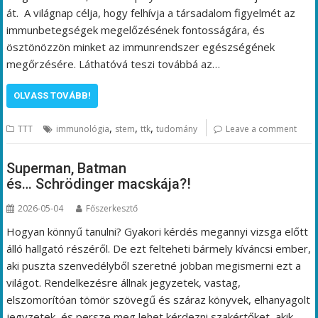
át. A világnap célja, hogy felhívja a társadalom figyelmét az
immunbetegségek megelőzésének fontosságára, és
ösztönözzön minket az immunrendszer egészségének
megőrzésére. Láthatóvá teszi továbbá az…
OLVASS TOVÁBB!
,
,
,
TTT
immunológia
stem
ttk
tudomány
Leave a comment
Superman, Batman
és… Schrödinger macskája?!
2026-05-04
Főszerkesztő
Hogyan könnyű tanulni? Gyakori kérdés megannyi vizsga előtt
álló hallgató részéről. De ezt felteheti bármely kíváncsi ember,
aki puszta szenvedélyből szeretné jobban megismerni ezt a
világot. Rendelkezésre állnak jegyzetek, vastag,
elszomorítóan tömör szövegű és száraz könyvek, elhanyagolt
jegyzetek, és persze meg lehet kérdezni szakértőket, akik