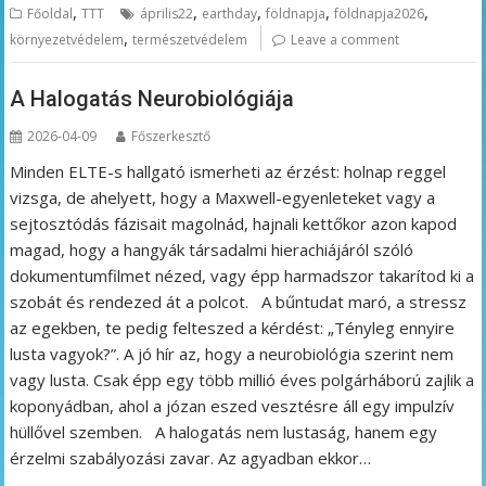
,
,
,
,
,
Főoldal
TTT
április22
earthday
földnapja
földnapja2026
,
környezetvédelem
természetvédelem
Leave a comment
A Halogatás Neurobiológiája
2026-04-09
Főszerkesztő
Minden ELTE-s hallgató ismerheti az érzést: holnap reggel
vizsga, de ahelyett, hogy a Maxwell-egyenleteket vagy a
sejtosztódás fázisait magolnád, hajnali kettőkor azon kapod
magad, hogy a hangyák társadalmi hierachiájáról szóló
dokumentumfilmet nézed, vagy épp harmadszor takarítod ki a
szobát és rendezed át a polcot. A bűntudat maró, a stressz
az egekben, te pedig felteszed a kérdést: „Tényleg ennyire
lusta vagyok?”. A jó hír az, hogy a neurobiológia szerint nem
vagy lusta. Csak épp egy több millió éves polgárháború zajlik a
koponyádban, ahol a józan eszed vesztésre áll egy impulzív
hüllővel szemben. A halogatás nem lustaság, hanem egy
érzelmi szabályozási zavar. Az agyadban ekkor…