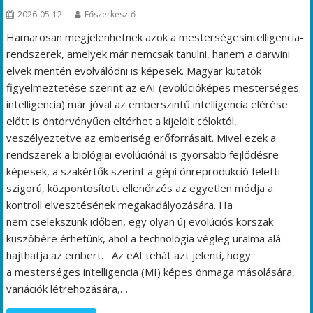
2026-05-12
Főszerkesztő
Hamarosan megjelenhetnek azok a mesterségesintelligencia-
rendszerek, amelyek már nemcsak tanulni, hanem a darwini
elvek mentén evolválódni is képesek. Magyar kutatók
figyelmeztetése szerint az eAI (evolúcióképes mesterséges
intelligencia) már jóval az emberszintű intelligencia elérése
előtt is öntörvényűen eltérhet a kijelölt céloktól,
veszélyeztetve az emberiség erőforrásait. Mivel ezek a
rendszerek a biológiai evolúciónál is gyorsabb fejlődésre
képesek, a szakértők szerint a gépi önreprodukció feletti
szigorú, központosított ellenőrzés az egyetlen módja a
kontroll elvesztésének megakadályozására. Ha
nem cselekszünk időben, egy olyan új evolúciós korszak
küszöbére érhetünk, ahol a technológia végleg uralma alá
hajthatja az embert. Az eAI tehát azt jelenti, hogy
a mesterséges intelligencia (MI) képes önmaga másolására,
variációk létrehozására,…