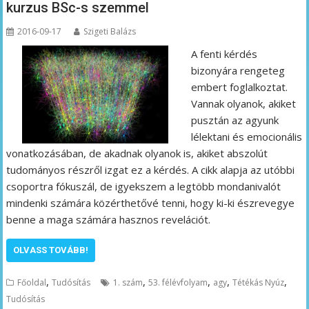
kurzus BSc-s szemmel
2016-09-17
Szigeti Balázs
A fenti kérdés
bizonyára rengeteg
embert foglalkoztat.
Vannak olyanok, akiket
pusztán az agyunk
lélektani és emocionális
vonatkozásában, de akadnak olyanok is, akiket abszolút
tudományos részről izgat ez a kérdés. A cikk alapja az utóbbi
csoportra fókuszál, de igyekszem a legtöbb mondanivalót
mindenki számára közérthetővé tenni, hogy ki-ki észrevegye
benne a maga számára hasznos revelációt.
OLVASS TOVÁBB!
,
,
,
,
,
Főoldal
Tudósítás
1. szám
53. félévfolyam
agy
Tétékás Nyúz
Tudósítás