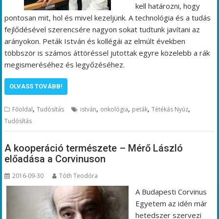
kell határozni, hogy
pontosan mit, hol és mivel kezeljünk. A technológia és a tudás
fejlődésével szerencsére nagyon sokat tudtunk javítani az
arányokon. Peták István és kollégái az elmúlt években
többször is számos áttöréssel jutottak egyre közelebb a rák
megismeréséhez és legyőzéséhez.
OLVASS TOVÁBB!
,
,
,
,
,
Főoldal
Tudósítás
istván
onkológia
peták
Tétékás Nyúz
Tudósítás
A kooperáció természete – Mérő László
előadása a Corvinuson
2016-09-30
Tóth Teodóra
A Budapesti Corvinus
Egyetem az idén már
hetedszer szervezi