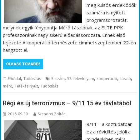
meg külsős érdeklődők
számára is nyitott
programsorozatát,
melynek egyik fénypontja Mérő Lászlónak, az ELTE PPK
professzorának nagy sikerű előadássorozata. Ennek első
fejezete A kooperáció természete címmel szeptember 22-én
hangzott el.
OLVASS TOVÁBB!
,
,
,
,
,
Főoldal
Tudósítás
3. szám
53. félévfolyam
kooperáció
László
,
,
mérő
Tétékás Nyúz
Tudósítás
Régi és új terrorizmus – 9/11 15 év távlatából
2016-09-30
Szendrei Zoltán
9/11 – a köztudatban
ez a rövidítés jelöli a
mindenkiben mély