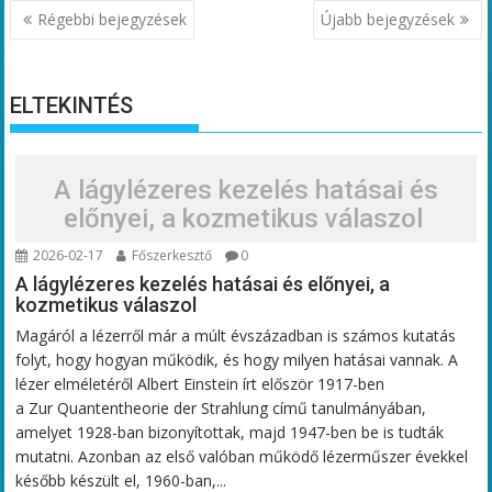
Bejegyzés
Régebbi bejegyzések
Újabb bejegyzések
navigáció
ELTEKINTÉS
A lágylézeres kezelés hatásai és
előnyei, a kozmetikus válaszol
2026-02-17
Főszerkesztő
0
A lágylézeres kezelés hatásai és előnyei, a
kozmetikus válaszol
Magáról a lézerről már a múlt évszázadban is számos kutatás
folyt, hogy hogyan működik, és hogy milyen hatásai vannak. A
lézer elméletéről Albert Einstein írt először 1917-ben
a Zur Quantentheorie der Strahlung című tanulmányában,
amelyet 1928-ban bizonyítottak, majd 1947-ben be is tudták
mutatni. Azonban az első valóban működő lézerműszer évekkel
később készült el, 1960-ban,...