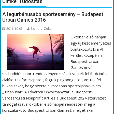
Címke:
Tudósítás
A legurbánusabb sportesemény – Budapest
Urban Games 2016
2016-10-05
Szendrei Zoltán
Október első napján
egy új kezdeményezés
bontakozott ki a VII.
kerület közepén: a
Budapest Urban
Games nevű
szabadidős sportrendezvényen százak vettek fel futócipőt,
alakítottak focicsapatot, fogtak pingpong ütőt, vettek fel
bukósisakot, hogy szerte a városban sportoljanak valami
„urbánusat”. A Fővárosi Önkormányzat, a Budapesti
Városarculati Nonprofit Kft. és a Budapest 2024 szervezet
támogatásával október első napján rendezték meg a
korszakalkotó Budapest Urban Gamest, melyet akár