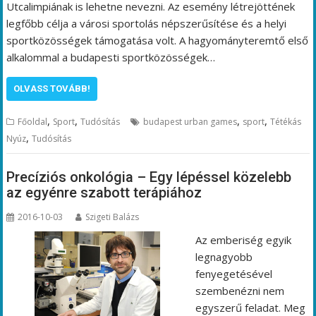
Utcalimpiának is lehetne nevezni. Az esemény létrejöttének
legfőbb célja a városi sportolás népszerűsítése és a helyi
sportközösségek támogatása volt. A hagyományteremtő első
alkalommal a budapesti sportközösségek…
OLVASS TOVÁBB!
,
,
,
,
Főoldal
Sport
Tudósítás
budapest urban games
sport
Tétékás
,
Nyúz
Tudósítás
Precíziós onkológia – Egy lépéssel közelebb
az egyénre szabott terápiához
2016-10-03
Szigeti Balázs
Az emberiség egyik
legnagyobb
fenyegetésével
szembenézni nem
egyszerű feladat. Meg