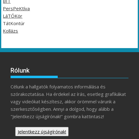
BIT
PersPeKtíva
LáTÓKör
TátKontúr
Kollázs
Rólunk
Célunk a hallgatók folyamatos informálása és
szórakoztatása. Ha érdekel az írás, esetleg grafikákat
vagy videókat készítesz, akkor örömmel várunk a
szerkesztőségben. Annyi a dolgod, hogy alább a
"Jelentkezz újságírónak!" gombra kattintasz!
Jelentkezz újságírónak!