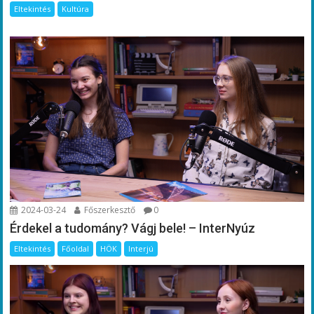
Eltekintés
Kultúra
2024-03-24
Főszerkesztő
0
Érdekel a tudomány? Vágj bele! – InterNyúz
Eltekintés
Főoldal
HÖK
Interjú