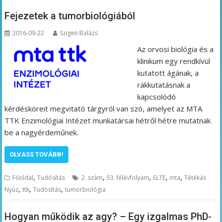
Fejezetek a tumorbiológiából
2016-09-22
Szigeti Balázs
Az orvosi biológia és a
klinikum egy rendkívül
kutatott ágának, a
rákkutatásnak a
kapcsolódó
kérdésköreit megvitató tárgyról van szó, amelyet az MTA
TTK Enzimológiai Intézet munkatársai hétről hétre mutatnak
be a nagyérdeműnek.
OLVASS TOVÁBB!
,
,
,
,
,
Főoldal
Tudósítás
2. szám
53. félévfolyam
ELTE
mta
Tétékás
,
,
,
Nyúz
ttk
Tudósítás
tumorbiológia
Hogyan működik az agy? – Egy izgalmas PhD-