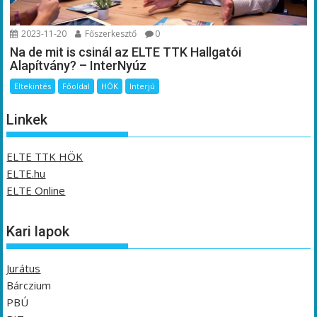
2023-11-20
Főszerkesztő
0
Na de mit is csinál az ELTE TTK Hallgatói
Alapítvány? – InterNyúz
Eltekintés
Főoldal
HÖK
Interjú
Linkek
ELTE TTK HÖK
ELTE.hu
ELTE Online
Kari lapok
Jurátus
Bárczium
PBÚ