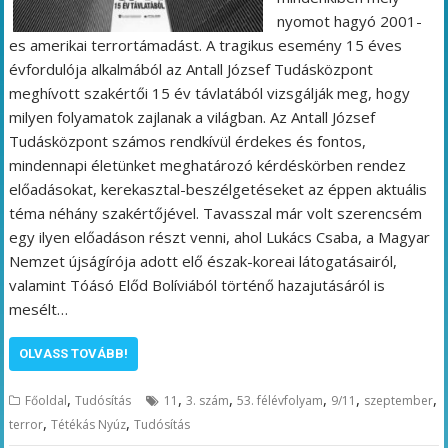
nyomot hagyó 2001-
es amerikai terrortámadást. A tragikus esemény 15 éves
évfordulója alkalmából az Antall József Tudásközpont
meghívott szakértői 15 év távlatából vizsgálják meg, hogy
milyen folyamatok zajlanak a világban. Az Antall József
Tudásközpont számos rendkívül érdekes és fontos,
mindennapi életünket meghatározó kérdéskörben rendez
előadásokat, kerekasztal-beszélgetéseket az éppen aktuális
téma néhány szakértőjével. Tavasszal már volt szerencsém
egy ilyen előadáson részt venni, ahol Lukács Csaba, a Magyar
Nemzet újságírója adott elő észak-koreai látogatásairól,
valamint Tóásó Előd Bolíviából történő hazajutásáról is
mesélt…
OLVASS TOVÁBB!
,
,
,
,
,
,
Főoldal
Tudósítás
11
3. szám
53. félévfolyam
9/11
szeptember
,
,
terror
Tétékás Nyúz
Tudósítás