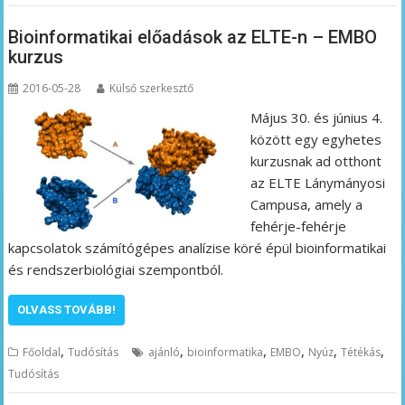
Bioinformatikai előadások az ELTE-n – EMBO
kurzus
2016-05-28
Külső szerkesztő
Május 30. és június 4.
között egy egyhetes
kurzusnak ad otthont
az ELTE Lánymányosi
Campusa, amely a
fehérje-fehérje
kapcsolatok számítógépes analízise köré épül bioinformatikai
és rendszerbiológiai szempontból.
OLVASS TOVÁBB!
,
,
,
,
,
,
Főoldal
Tudósítás
ajánló
bioinformatika
EMBO
Nyúz
Tétékás
Tudósítás