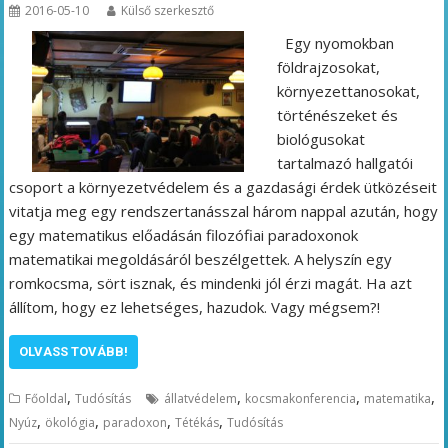
2016-05-10
Külső szerkesztő
Egy nyomokban
földrajzosokat,
környezettanosokat,
történészeket és
biológusokat
tartalmazó hallgatói
csoport a környezetvédelem és a gazdasági érdek ütközéseit
vitatja meg egy rendszertanásszal három nappal azután, hogy
egy matematikus előadásán filozófiai paradoxonok
matematikai megoldásáról beszélgettek. A helyszín egy
romkocsma, sört isznak, és mindenki jól érzi magát. Ha azt
állítom, hogy ez lehetséges, hazudok. Vagy mégsem?!
OLVASS TOVÁBB!
,
,
,
,
Főoldal
Tudósítás
állatvédelem
kocsmakonferencia
matematika
,
,
,
,
Nyúz
ökológia
paradoxon
Tétékás
Tudósítás