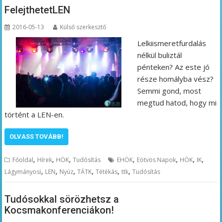
FelejthetetLEN
2016-05-13
Külső szerkesztő
Lelkiismeretfurdalás
nélkül buliztál
pénteken? Az este jó
része homályba vész?
Semmi gond, most
megtud hatod, hogy mi
történt a LEN-en.
OLVASS TOVÁBB!
,
,
,
,
,
,
,
Főoldal
Hírek
HÖK
Tudósítás
EHÖK
Eötvös Napok
HÖK
IK
,
,
,
,
,
,
Lágymányosi
LEN
Nyúz
TÁTK
Tétékás
ttk
Tudósítás
Tudósokkal sörözhetsz a
Kocsmakonferenciákon!