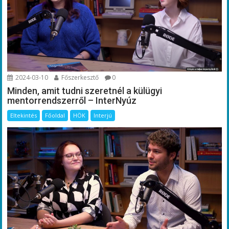
2024-03-10
Főszerkesztő
0
Minden, amit tudni szeretnél a külügyi
mentorrendszerről – InterNyúz
Eltekintés
Főoldal
HÖK
Interjú