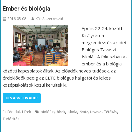
Ember és biológia
2016-05-08
Külső szerkesztő
Április 22-24. között
Királyréten
megrendezték az idei
Biológus Tavaszi
Iskolát. A fókuszban az
ember és a biológia
közötti kapcsolatok álltak. Az előadók neves tudósok, az
érdeklődők pedig az ELTE biológus hallgatói és lelkes
középiskolások közül kerültek ki.
OLVASS TOVÁBB!
,
,
,
,
,
,
,
Főoldal
Hírek
biolófus
hírek
iskola
Nyúz
tavaszi
Tétékás
Tudósítás