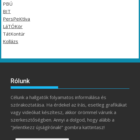
PBÚ
BIT
PersPeKtíva
LáTÓKör
TátKontúr
Kollázs
Rólunk
Célunk a hallgatók folyamatos informálása és
szórakoztatása. Ha érdekel az írás, esetleg grafikákat
vagy videókat készítesz, akkor örömmel várunk a
szerkesztőségben. Annyi a dolgod, hogy alább a
"Jelentkezz újságírónak!" gombra kattintasz!