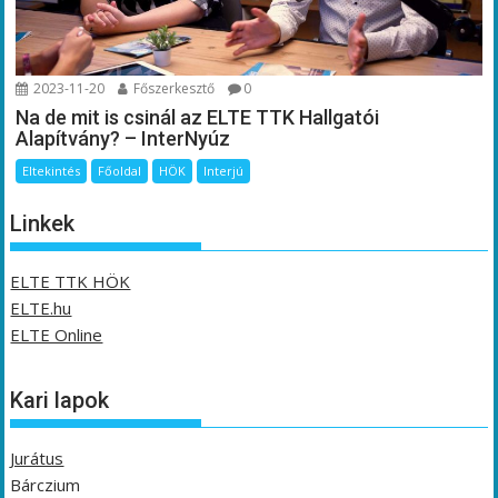
2023-11-20
Főszerkesztő
0
Na de mit is csinál az ELTE TTK Hallgatói
Alapítvány? – InterNyúz
Eltekintés
Főoldal
HÖK
Interjú
Linkek
ELTE TTK HÖK
ELTE.hu
ELTE Online
Kari lapok
Jurátus
Bárczium