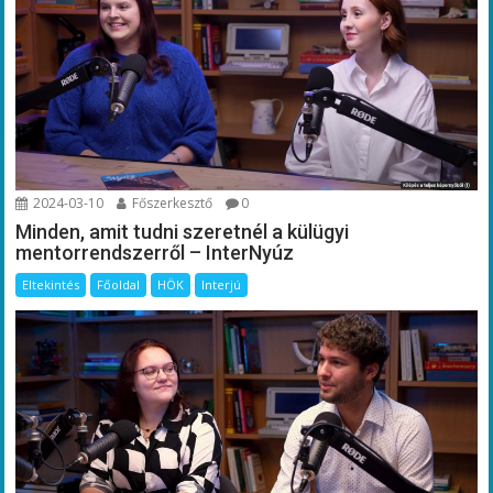
2024-03-10
Főszerkesztő
0
Minden, amit tudni szeretnél a külügyi
mentorrendszerről – InterNyúz
Eltekintés
Főoldal
HÖK
Interjú