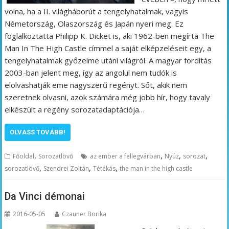
volna, ha a II. világháborút a tengelyhatalmak, vagyis
Németország, Olaszország és Japán nyeri meg. Ez
foglalkoztatta Philipp K. Dicket is, aki 1962-ben megírta The
Man In The High Castle címmel a saját elképzeléseit egy, a
tengelyhatalmak győzelme utáni világról. A magyar fordítás
2003-ban jelent meg, így az angolul nem tudók is
elolvashatják eme nagyszerű regényt. Sőt, akik nem
szeretnek olvasni, azok számára még jobb hír, hogy tavaly
elkészült a regény sorozatadaptációja…
OLVASS TOVÁBB!
,
,
,
,
Főoldal
Sorozatlövő
az ember a fellegvárban
Nyúz
sorozat
,
,
,
sorozatlövő
Szendrei Zoltán
Tétékás
the man in the high castle
Da Vinci démonai
2016-05-05
Czauner Borika