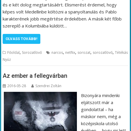
és e két dolog megtartásáért. Elismerést érdemel, hogy
képes volt Medellinbe költözni a spanyoltanulás és Pablo
karakterének jobb megértése érdekében. A másik két főbb
szereplő a Kolumbiába küldött…
OLVASS TOVÁBB!
,
,
,
,
,
Főoldal
Sorozatlövő
narcos
netflix
sorozat
sorozatlövő
Tétékás
Nyúz
Az ember a fellegvárban
2016-05-28
Szendrei Zoltán
Bizonyára mindenki
eljátszott már a
gondolattal – ha
máskor nem, még a
középiskola utolsó
évében –, hogy mi lett