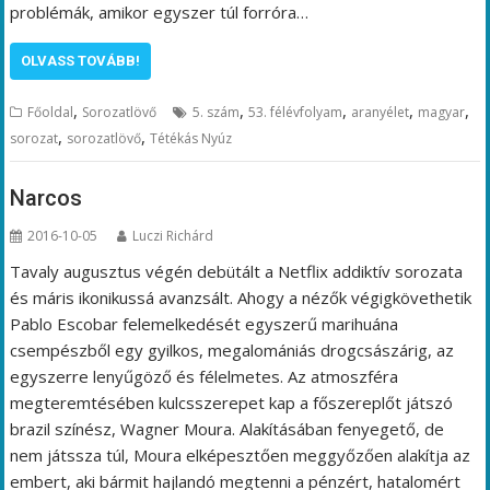
problémák, amikor egyszer túl forróra…
OLVASS TOVÁBB!
,
,
,
,
,
Főoldal
Sorozatlövő
5. szám
53. félévfolyam
aranyélet
magyar
,
,
sorozat
sorozatlövő
Tétékás Nyúz
Narcos
2016-10-05
Luczi Richárd
Tavaly augusztus végén debütált a Netflix addiktív sorozata
és máris ikonikussá avanzsált. Ahogy a nézők végigkövethetik
Pablo Escobar felemelkedését egyszerű marihuána
csempészből egy gyilkos, megalomániás drogcsászárig, az
egyszerre lenyűgöző és félelmetes. Az atmoszféra
megteremtésében kulcsszerepet kap a főszereplőt játszó
brazil színész, Wagner Moura. Alakításában fenyegető, de
nem játssza túl, Moura elképesztően meggyőzően alakítja az
embert, aki bármit hajlandó megtenni a pénzért, hatalomért