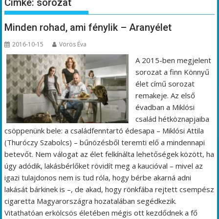
Címke:
sorozat
Minden rohad, ami fénylik – Aranyélet
2016-10-15
Vörös Éva
A 2015-ben megjelent
sorozat a finn Könnyű
élet című sorozat
remakeje. Az első
évadban a Miklósi
család hétköznapjaiba
csöppenünk bele: a családfenntartó édesapa – Miklósi Attila
(Thuróczy Szabolcs) – bűnözésből teremti elő a mindennapi
betevőt. Nem válogat az élet felkínálta lehetőségek között, ha
úgy adódik, lakásbérlőket rövidít meg a kaucióval – mivel az
igazi tulajdonos nem is tud róla, hogy bérbe akarná adni
lakását bárkinek is –, de akad, hogy rönkfába rejtett csempész
cigaretta Magyarországra hozatalában segédkezik.
Vitathatóan erkölcsös életében mégis ott kezdődnek a fő