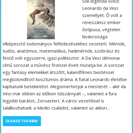
Sok legenda övezi
Leonardo da Vinci
személyét. Ő volt a
reneszánsz ember
őstípusa, végtelen
kíváncsisága
elképesztő tudományos felfedezésekhez vezetett. Mérnök,
tudós, anatómus, matematikus, hadimérnök, szobrász és
festő volt egyszerre, igazi polihisztor. A Da Vinci démonai
című sorozat a művész firenzei éveit mutatja be. A sorozat
egy fantasy elemekkel átszőtt, kalandfilmes beütéssel
megbolondított kosztümös dráma. A fiatal Leonardo életébe
kaphatunk betekintést. Megismerhetjük a mesterét – akit da
Vinci már ebben az időben túlszárnyalt –, valamint a fura
legjobb barátot, Zoroastert. A város vezetőivel is
találkozhatunk: a Medici családot, valamint az akkori…
OLVASS TOVÁBB!