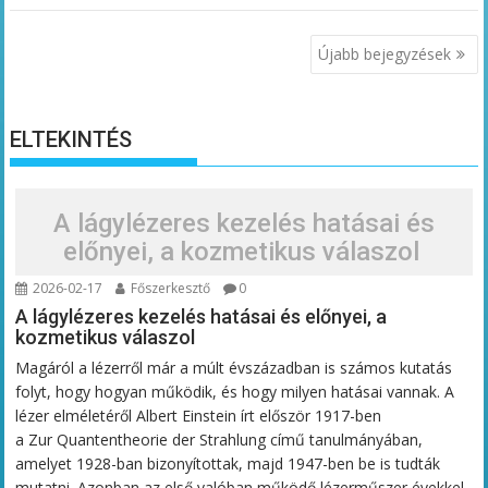
Bejegyzés
Újabb bejegyzések
navigáció
ELTEKINTÉS
A lágylézeres kezelés hatásai és
előnyei, a kozmetikus válaszol
2026-02-17
Főszerkesztő
0
A lágylézeres kezelés hatásai és előnyei, a
kozmetikus válaszol
Magáról a lézerről már a múlt évszázadban is számos kutatás
folyt, hogy hogyan működik, és hogy milyen hatásai vannak. A
lézer elméletéről Albert Einstein írt először 1917-ben
a Zur Quantentheorie der Strahlung című tanulmányában,
amelyet 1928-ban bizonyítottak, majd 1947-ben be is tudták
mutatni. Azonban az első valóban működő lézerműszer évekkel