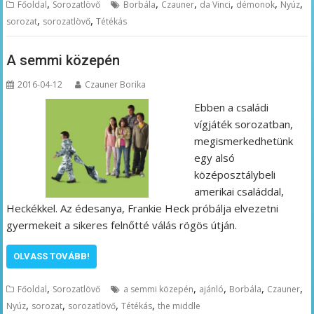
,
,
,
,
,
,
Főoldal
Sorozatlövő
Borbála
Czauner
da Vinci
démonok
Nyúz
,
,
sorozat
sorozatlövő
Tétékás
A semmi közepén
2016-04-12
Czauner Borika
Ebben a családi
vígjáték sorozatban,
megismerkedhetünk
egy alsó
középosztálybeli
amerikai családdal,
Heckékkel. Az édesanya, Frankie Heck próbálja elvezetni
gyermekeit a sikeres felnőtté válás rögös útján.
OLVASS TOVÁBB!
,
,
,
,
,
Főoldal
Sorozatlövő
a semmi közepén
ajánló
Borbála
Czauner
,
,
,
,
Nyúz
sorozat
sorozatlövő
Tétékás
the middle