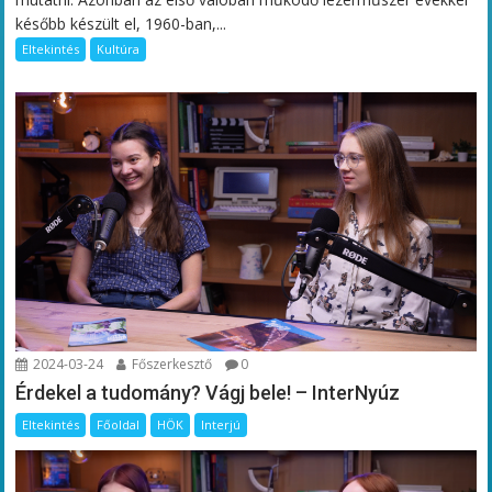
később készült el, 1960-ban,...
Eltekintés
Kultúra
2024-03-24
Főszerkesztő
0
Érdekel a tudomány? Vágj bele! – InterNyúz
Eltekintés
Főoldal
HÖK
Interjú