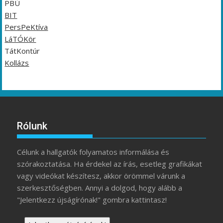
PBÚ
BIT
PersPeKtíva
LáTÓKör
TátKontúr
Kollázs
Rólunk
Célunk a hallgatók folyamatos informálása és
szórakoztatása. Ha érdekel az írás, esetleg grafikákat
vagy videókat készítesz, akkor örömmel várunk a
szerkesztőségben. Annyi a dolgod, hogy alább a
"Jelentkezz újságírónak!" gombra kattintasz!