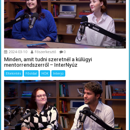
2024-03-10
Főszerkesztő
0
Minden, amit tudni szeretnél a külügyi
mentorrendszerről – InterNyúz
Eltekintés
Főoldal
HÖK
Interjú