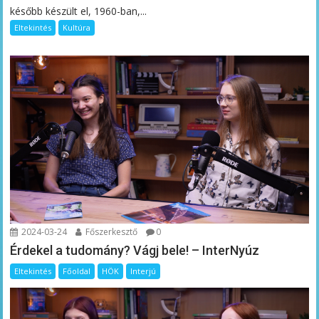
később készült el, 1960-ban,...
Eltekintés
Kultúra
2024-03-24
Főszerkesztő
0
Érdekel a tudomány? Vágj bele! – InterNyúz
Eltekintés
Főoldal
HÖK
Interjú