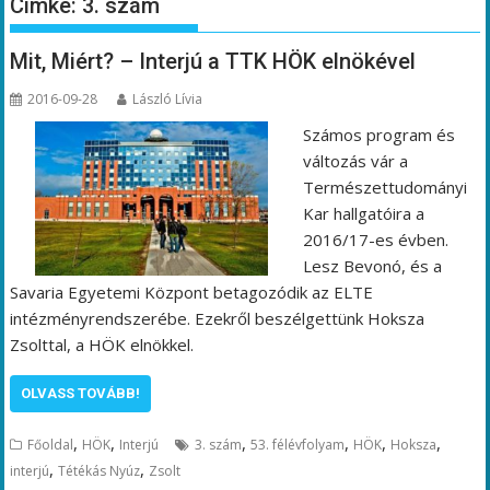
Címke:
3. szám
Mit, Miért? – Interjú a TTK HÖK elnökével
2016-09-28
László Lívia
Számos program és
változás vár a
Természettudományi
Kar hallgatóira a
2016/17-es évben.
Lesz Bevonó, és a
Savaria Egyetemi Központ betagozódik az ELTE
intézményrendszerébe. Ezekről beszélgettünk Hoksza
Zsolttal, a HÖK elnökkel.
OLVASS TOVÁBB!
,
,
,
,
,
,
Főoldal
HÖK
Interjú
3. szám
53. félévfolyam
HÖK
Hoksza
,
,
interjú
Tétékás Nyúz
Zsolt