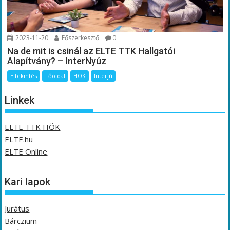
2023-11-20
Főszerkesztő
0
Na de mit is csinál az ELTE TTK Hallgatói
Alapítvány? – InterNyúz
Eltekintés
Főoldal
HÖK
Interjú
Linkek
ELTE TTK HÖK
ELTE.hu
ELTE Online
Kari lapok
Jurátus
Bárczium