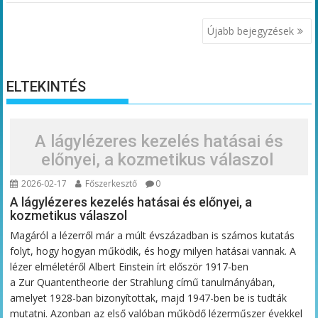
Bejegyzés
Újabb bejegyzések
navigáció
ELTEKINTÉS
A lágylézeres kezelés hatásai és
előnyei, a kozmetikus válaszol
2026-02-17
Főszerkesztő
0
A lágylézeres kezelés hatásai és előnyei, a
kozmetikus válaszol
Magáról a lézerről már a múlt évszázadban is számos kutatás
folyt, hogy hogyan működik, és hogy milyen hatásai vannak. A
lézer elméletéről Albert Einstein írt először 1917-ben
a Zur Quantentheorie der Strahlung című tanulmányában,
amelyet 1928-ban bizonyítottak, majd 1947-ben be is tudták
mutatni. Azonban az első valóban működő lézerműszer évekkel